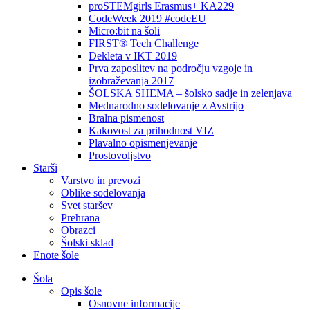
proSTEMgirls Erasmus+ KA229
CodeWeek 2019 #codeEU
Micro:bit na šoli
FIRST® Tech Challenge
Dekleta v IKT 2019
Prva zaposlitev na področju vzgoje in
izobraževanja 2017
ŠOLSKA SHEMA – šolsko sadje in zelenjava
Mednarodno sodelovanje z Avstrijo
Bralna pismenost
Kakovost za prihodnost VIZ
Plavalno opismenjevanje
Prostovoljstvo
Starši
Varstvo in prevozi
Oblike sodelovanja
Svet staršev
Prehrana
Obrazci
Šolski sklad
Enote šole
Šola
Opis šole
Osnovne informacije