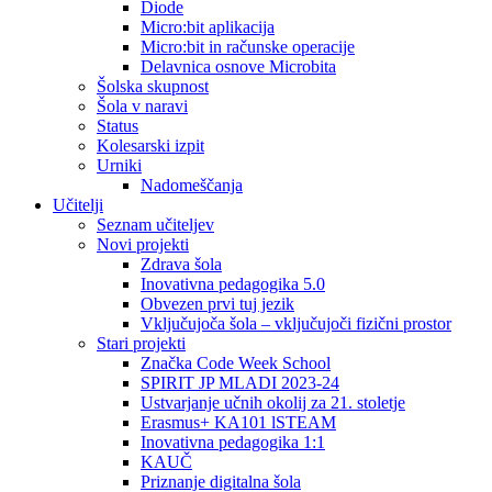
Diode
Micro:bit aplikacija
Micro:bit in računske operacije
Delavnica osnove Microbita
Šolska skupnost
Šola v naravi
Status
Kolesarski izpit
Urniki
Nadomeščanja
Učitelji
Seznam učiteljev
Novi projekti
Zdrava šola
Inovativna pedagogika 5.0
Obvezen prvi tuj jezik
Vključujoča šola – vključujoči fizični prostor
Stari projekti
Značka Code Week School
SPIRIT JP MLADI 2023-24
Ustvarjanje učnih okolij za 21. stoletje
Erasmus+ KA101 lSTEAM
Inovativna pedagogika 1:1
KAUČ
Priznanje digitalna šola