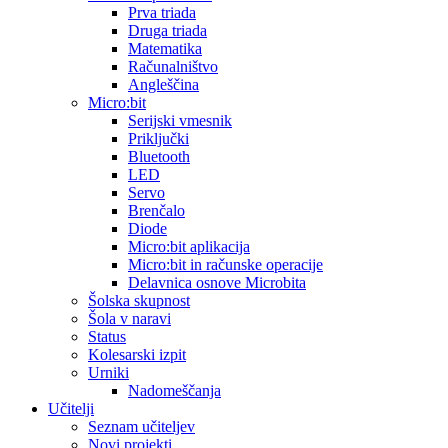
Prva triada
Druga triada
Matematika
Računalništvo
Angleščina
Micro:bit
Serijski vmesnik
Priključki
Bluetooth
LED
Servo
Brenčalo
Diode
Micro:bit aplikacija
Micro:bit in računske operacije
Delavnica osnove Microbita
Šolska skupnost
Šola v naravi
Status
Kolesarski izpit
Urniki
Nadomeščanja
Učitelji
Seznam učiteljev
Novi projekti