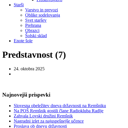
Starši
Varstvo in prevozi
Oblike sodelovanja
Svet staršev
Prehrana
Obrazci
Šolski sklad
Enote šole
Predstavnost (7)
24. oktobra 2025
Najnovejši prispevki
Slovesna obeležitev dneva državnosti na Remšniku
Na POŠ Remšnik gostili člane Radiokluba Radlje
Zahvala Lovski družini Remšnik
Nagradni izlet za najuspešnejše učence
Proslava ob dnevu državnosti