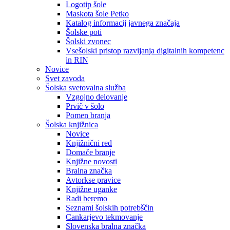
Logotip šole
Maskota šole Petko
Katalog informacij javnega značaja
Šolske poti
Šolski zvonec
Vsešolski pristop razvijanja digitalnih kompetenc
in RIN
Novice
Svet zavoda
Šolska svetovalna služba
Vzgojno delovanje
Prvič v šolo
Pomen branja
Šolska knjižnica
Novice
Knjižnični red
Domače branje
Knjižne novosti
Bralna značka
Avtorkse pravice
Knjižne uganke
Radi beremo
Seznami šolskih potrebščin
Cankarjevo tekmovanje
Slovenska bralna značka