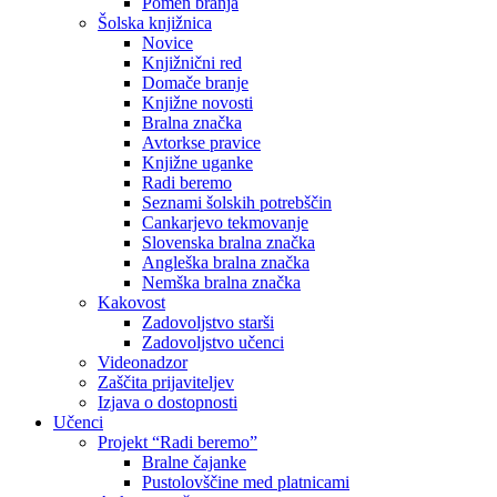
Pomen branja
Šolska knjižnica
Novice
Knjižnični red
Domače branje
Knjižne novosti
Bralna značka
Avtorkse pravice
Knjižne uganke
Radi beremo
Seznami šolskih potrebščin
Cankarjevo tekmovanje
Slovenska bralna značka
Angleška bralna značka
Nemška bralna značka
Kakovost
Zadovoljstvo starši
Zadovoljstvo učenci
Videonadzor
Zaščita prijaviteljev
Izjava o dostopnosti
Učenci
Projekt “Radi beremo”
Bralne čajanke
Pustolovščine med platnicami