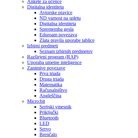
Ankete za učence
Digitalna identiteta
Avtorske pravice
ND varnost na spletu
Digitalna identiteta
Sprememba gesla
Eduroam povezava
Zlata pravila uporabe tablice
Izbirni predmeti
Seznam izbirnih predmetov
Razširjeni program (RAP)
Uporaba umetne inteligence
Zanimive povezave
Prva triada
Druga triada
Matematika
Računalništvo
Angleščina
Micro:bit
Serijski vmesnik
Priključki
Bluetooth
LED
Servo
Brenčalo