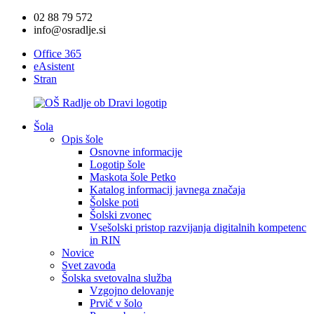
02 88 79 572
info@osradlje.si
Office 365
eAsistent
Stran
Šola
Opis šole
Osnovne informacije
Logotip šole
Maskota šole Petko
Katalog informacij javnega značaja
Šolske poti
Šolski zvonec
Vsešolski pristop razvijanja digitalnih kompetenc
in RIN
Novice
Svet zavoda
Šolska svetovalna služba
Vzgojno delovanje
Prvič v šolo