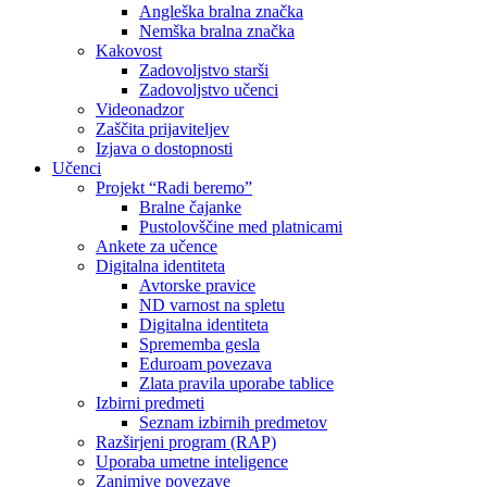
Angleška bralna značka
Nemška bralna značka
Kakovost
Zadovoljstvo starši
Zadovoljstvo učenci
Videonadzor
Zaščita prijaviteljev
Izjava o dostopnosti
Učenci
Projekt “Radi beremo”
Bralne čajanke
Pustolovščine med platnicami
Ankete za učence
Digitalna identiteta
Avtorske pravice
ND varnost na spletu
Digitalna identiteta
Sprememba gesla
Eduroam povezava
Zlata pravila uporabe tablice
Izbirni predmeti
Seznam izbirnih predmetov
Razširjeni program (RAP)
Uporaba umetne inteligence
Zanimive povezave