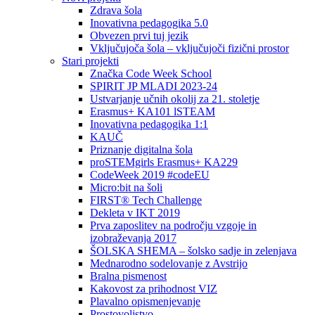
Zdrava šola
Inovativna pedagogika 5.0
Obvezen prvi tuj jezik
Vključujoča šola – vključujoči fizični prostor
Stari projekti
Značka Code Week School
SPIRIT JP MLADI 2023-24
Ustvarjanje učnih okolij za 21. stoletje
Erasmus+ KA101 lSTEAM
Inovativna pedagogika 1:1
KAUČ
Priznanje digitalna šola
proSTEMgirls Erasmus+ KA229
CodeWeek 2019 #codeEU
Micro:bit na šoli
FIRST® Tech Challenge
Dekleta v IKT 2019
Prva zaposlitev na področju vzgoje in
izobraževanja 2017
ŠOLSKA SHEMA – šolsko sadje in zelenjava
Mednarodno sodelovanje z Avstrijo
Bralna pismenost
Kakovost za prihodnost VIZ
Plavalno opismenjevanje
Prostovoljstvo