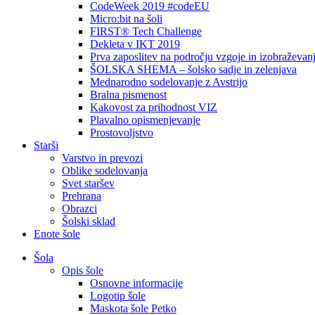
CodeWeek 2019 #codeEU
Micro:bit na šoli
FIRST® Tech Challenge
Dekleta v IKT 2019
Prva zaposlitev na področju vzgoje in izobraževan
ŠOLSKA SHEMA – šolsko sadje in zelenjava
Mednarodno sodelovanje z Avstrijo
Bralna pismenost
Kakovost za prihodnost VIZ
Plavalno opismenjevanje
Prostovoljstvo
Starši
Varstvo in prevozi
Oblike sodelovanja
Svet staršev
Prehrana
Obrazci
Šolski sklad
Enote šole
Šola
Opis šole
Osnovne informacije
Logotip šole
Maskota šole Petko