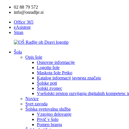
02 88 79 572
info@osradlje.si
Office 365
eAsistent
Stran
Šola
Opis šole
Osnovne informacije
Logotip šole
Maskota šole Petko
Katalog informacij javnega značaja
Šolske poti
Šolski zvonec
Vsešolski pristop razvijanja digitalnih kompetenc 
Novice
Svet zavoda
Šolska svetovalna služba
Vzgojno delovanje
Prvič v šolo
Pomen branja