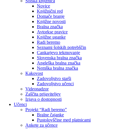
Šolska knjižnica
Novice
Knjižnični red
Domače branje
Knjižne novosti
Bralna značka
Avtorkse pravice
Knjižne uganke
Radi beremo
Seznami šolskih potrebščin
Cankarjevo tekmovanje
Slovenska bralna značka
Angleška bralna značka
Nemška bralna značka
Kakovost
Zadovoljstvo starši
Zadovoljstvo učenci
Videonadzor
Zaščita prijaviteljev
Izjava o dostopnosti
Učenci
Projekt “Radi beremo”
Bralne čajanke
Pustolovščine med platnicami
Ankete za učence