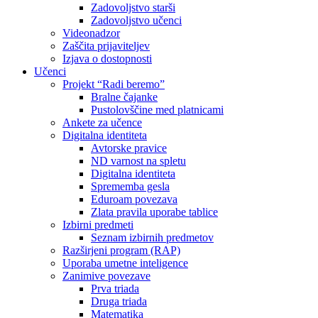
Zadovoljstvo starši
Zadovoljstvo učenci
Videonadzor
Zaščita prijaviteljev
Izjava o dostopnosti
Učenci
Projekt “Radi beremo”
Bralne čajanke
Pustolovščine med platnicami
Ankete za učence
Digitalna identiteta
Avtorske pravice
ND varnost na spletu
Digitalna identiteta
Sprememba gesla
Eduroam povezava
Zlata pravila uporabe tablice
Izbirni predmeti
Seznam izbirnih predmetov
Razširjeni program (RAP)
Uporaba umetne inteligence
Zanimive povezave
Prva triada
Druga triada
Matematika