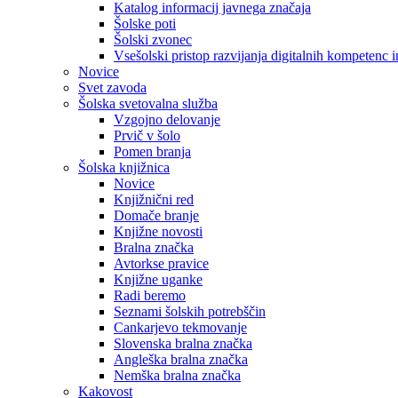
Katalog informacij javnega značaja
Šolske poti
Šolski zvonec
Vsešolski pristop razvijanja digitalnih kompetenc 
Novice
Svet zavoda
Šolska svetovalna služba
Vzgojno delovanje
Prvič v šolo
Pomen branja
Šolska knjižnica
Novice
Knjižnični red
Domače branje
Knjižne novosti
Bralna značka
Avtorkse pravice
Knjižne uganke
Radi beremo
Seznami šolskih potrebščin
Cankarjevo tekmovanje
Slovenska bralna značka
Angleška bralna značka
Nemška bralna značka
Kakovost