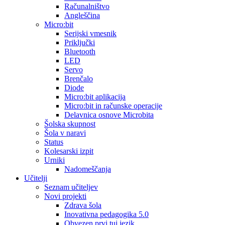
Računalništvo
Angleščina
Micro:bit
Serijski vmesnik
Priključki
Bluetooth
LED
Servo
Brenčalo
Diode
Micro:bit aplikacija
Micro:bit in računske operacije
Delavnica osnove Microbita
Šolska skupnost
Šola v naravi
Status
Kolesarski izpit
Urniki
Nadomeščanja
Učitelji
Seznam učiteljev
Novi projekti
Zdrava šola
Inovativna pedagogika 5.0
Obvezen prvi tuj jezik