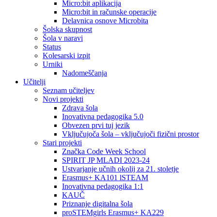
Micro:bit aplikacija
Micro:bit in računske operacije
Delavnica osnove Microbita
Šolska skupnost
Šola v naravi
Status
Kolesarski izpit
Urniki
Nadomeščanja
Učitelji
Seznam učiteljev
Novi projekti
Zdrava šola
Inovativna pedagogika 5.0
Obvezen prvi tuj jezik
Vključujoča šola – vključujoči fizični prostor
Stari projekti
Značka Code Week School
SPIRIT JP MLADI 2023-24
Ustvarjanje učnih okolij za 21. stoletje
Erasmus+ KA101 lSTEAM
Inovativna pedagogika 1:1
KAUČ
Priznanje digitalna šola
proSTEMgirls Erasmus+ KA229