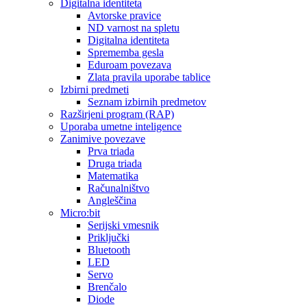
Digitalna identiteta
Avtorske pravice
ND varnost na spletu
Digitalna identiteta
Sprememba gesla
Eduroam povezava
Zlata pravila uporabe tablice
Izbirni predmeti
Seznam izbirnih predmetov
Razširjeni program (RAP)
Uporaba umetne inteligence
Zanimive povezave
Prva triada
Druga triada
Matematika
Računalništvo
Angleščina
Micro:bit
Serijski vmesnik
Priključki
Bluetooth
LED
Servo
Brenčalo
Diode