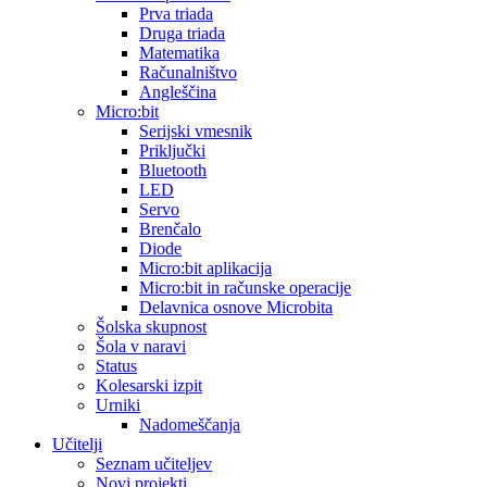
Prva triada
Druga triada
Matematika
Računalništvo
Angleščina
Micro:bit
Serijski vmesnik
Priključki
Bluetooth
LED
Servo
Brenčalo
Diode
Micro:bit aplikacija
Micro:bit in računske operacije
Delavnica osnove Microbita
Šolska skupnost
Šola v naravi
Status
Kolesarski izpit
Urniki
Nadomeščanja
Učitelji
Seznam učiteljev
Novi projekti