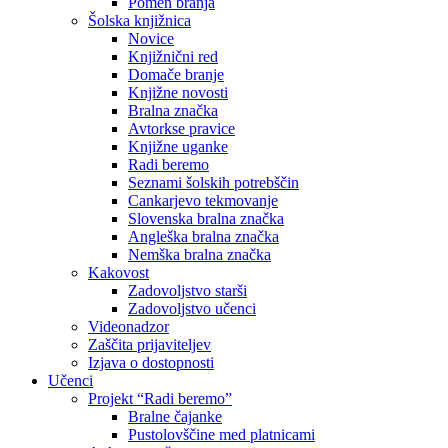
Pomen branja
Šolska knjižnica
Novice
Knjižnični red
Domače branje
Knjižne novosti
Bralna značka
Avtorkse pravice
Knjižne uganke
Radi beremo
Seznami šolskih potrebščin
Cankarjevo tekmovanje
Slovenska bralna značka
Angleška bralna značka
Nemška bralna značka
Kakovost
Zadovoljstvo starši
Zadovoljstvo učenci
Videonadzor
Zaščita prijaviteljev
Izjava o dostopnosti
Učenci
Projekt “Radi beremo”
Bralne čajanke
Pustolovščine med platnicami