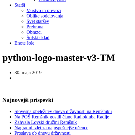
Starši
Varstvo in prevozi
Oblike sodelovanja
Svet staršev
Prehrana
Obrazci
Šolski sklad
Enote šole
python-logo-master-v3-TM
30. maja 2019
Najnovejši prispevki
Slovesna obeležitev dneva državnosti na Remšniku
Na POŠ Remšnik gostili člane Radiokluba Radlje
Zahvala Lovski družini Remšnik
Nagradni izlet za najuspešnejše učence
Proslava ob dnevu državnosti