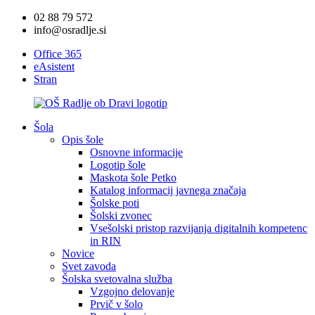
02 88 79 572
info@osradlje.si
Office 365
eAsistent
Stran
Šola
Opis šole
Osnovne informacije
Logotip šole
Maskota šole Petko
Katalog informacij javnega značaja
Šolske poti
Šolski zvonec
Vsešolski pristop razvijanja digitalnih kompetenc
in RIN
Novice
Svet zavoda
Šolska svetovalna služba
Vzgojno delovanje
Prvič v šolo