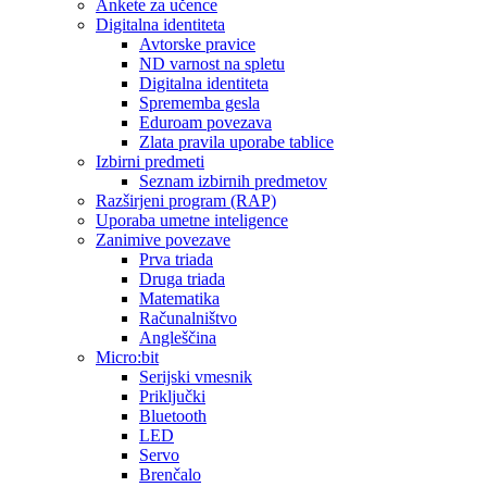
Ankete za učence
Digitalna identiteta
Avtorske pravice
ND varnost na spletu
Digitalna identiteta
Sprememba gesla
Eduroam povezava
Zlata pravila uporabe tablice
Izbirni predmeti
Seznam izbirnih predmetov
Razširjeni program (RAP)
Uporaba umetne inteligence
Zanimive povezave
Prva triada
Druga triada
Matematika
Računalništvo
Angleščina
Micro:bit
Serijski vmesnik
Priključki
Bluetooth
LED
Servo
Brenčalo