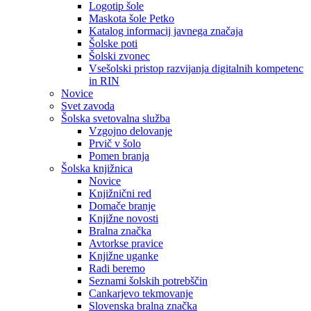
Logotip šole
Maskota šole Petko
Katalog informacij javnega značaja
Šolske poti
Šolski zvonec
Vsešolski pristop razvijanja digitalnih kompetenc
in RIN
Novice
Svet zavoda
Šolska svetovalna služba
Vzgojno delovanje
Prvič v šolo
Pomen branja
Šolska knjižnica
Novice
Knjižnični red
Domače branje
Knjižne novosti
Bralna značka
Avtorkse pravice
Knjižne uganke
Radi beremo
Seznami šolskih potrebščin
Cankarjevo tekmovanje
Slovenska bralna značka