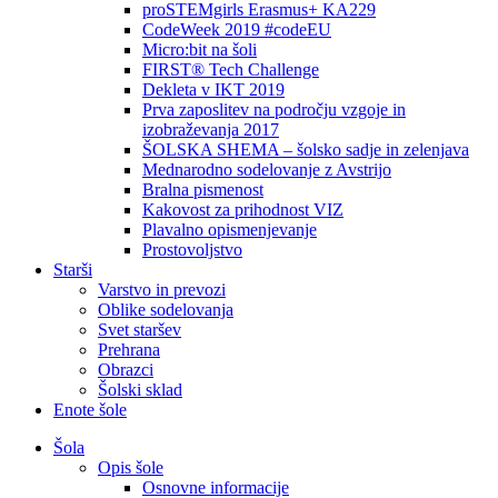
proSTEMgirls Erasmus+ KA229
CodeWeek 2019 #codeEU
Micro:bit na šoli
FIRST® Tech Challenge
Dekleta v IKT 2019
Prva zaposlitev na področju vzgoje in
izobraževanja 2017
ŠOLSKA SHEMA – šolsko sadje in zelenjava
Mednarodno sodelovanje z Avstrijo
Bralna pismenost
Kakovost za prihodnost VIZ
Plavalno opismenjevanje
Prostovoljstvo
Starši
Varstvo in prevozi
Oblike sodelovanja
Svet staršev
Prehrana
Obrazci
Šolski sklad
Enote šole
Šola
Opis šole
Osnovne informacije