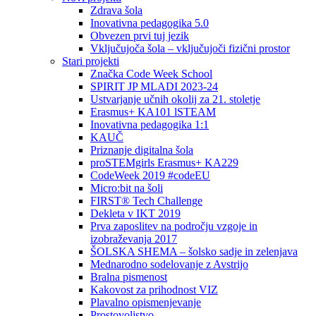
Zdrava šola
Inovativna pedagogika 5.0
Obvezen prvi tuj jezik
Vključujoča šola – vključujoči fizični prostor
Stari projekti
Značka Code Week School
SPIRIT JP MLADI 2023-24
Ustvarjanje učnih okolij za 21. stoletje
Erasmus+ KA101 lSTEAM
Inovativna pedagogika 1:1
KAUČ
Priznanje digitalna šola
proSTEMgirls Erasmus+ KA229
CodeWeek 2019 #codeEU
Micro:bit na šoli
FIRST® Tech Challenge
Dekleta v IKT 2019
Prva zaposlitev na področju vzgoje in
izobraževanja 2017
ŠOLSKA SHEMA – šolsko sadje in zelenjava
Mednarodno sodelovanje z Avstrijo
Bralna pismenost
Kakovost za prihodnost VIZ
Plavalno opismenjevanje
Prostovoljstvo