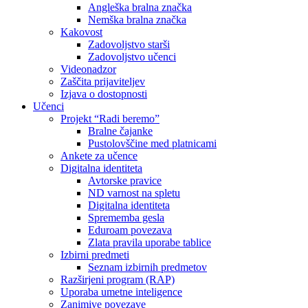
Angleška bralna značka
Nemška bralna značka
Kakovost
Zadovoljstvo starši
Zadovoljstvo učenci
Videonadzor
Zaščita prijaviteljev
Izjava o dostopnosti
Učenci
Projekt “Radi beremo”
Bralne čajanke
Pustolovščine med platnicami
Ankete za učence
Digitalna identiteta
Avtorske pravice
ND varnost na spletu
Digitalna identiteta
Sprememba gesla
Eduroam povezava
Zlata pravila uporabe tablice
Izbirni predmeti
Seznam izbirnih predmetov
Razširjeni program (RAP)
Uporaba umetne inteligence
Zanimive povezave