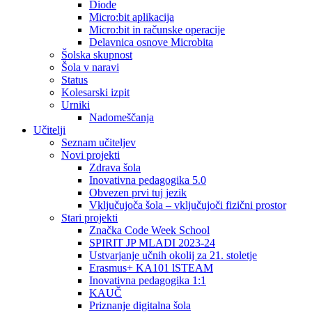
Diode
Micro:bit aplikacija
Micro:bit in računske operacije
Delavnica osnove Microbita
Šolska skupnost
Šola v naravi
Status
Kolesarski izpit
Urniki
Nadomeščanja
Učitelji
Seznam učiteljev
Novi projekti
Zdrava šola
Inovativna pedagogika 5.0
Obvezen prvi tuj jezik
Vključujoča šola – vključujoči fizični prostor
Stari projekti
Značka Code Week School
SPIRIT JP MLADI 2023-24
Ustvarjanje učnih okolij za 21. stoletje
Erasmus+ KA101 lSTEAM
Inovativna pedagogika 1:1
KAUČ
Priznanje digitalna šola