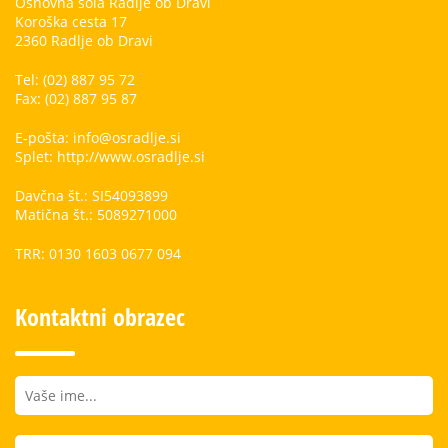
Osnovna šola Radlje ob Dravi
Koroška cesta 17
2360 Radlje ob Dravi
Tel: (02) 887 95 72
Fax: (02) 887 95 87
E-pošta: info@osradlje.si
Splet: http://www.osradlje.si
Davčna št.: SI54093899
Matična št.: 5089271000
TRR: 0130 1603 0677 094
Kontaktni obrazec