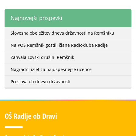
Najnovejši prispevki
Slovesna obeležitev dneva državnosti na Remšniku
Na POŠ Remšnik gostili člane Radiokluba Radlje
Zahvala Lovski družini Remšnik
Nagradni izlet za najuspešnejše učence
Proslava ob dnevu državnosti
OŠ Radlje ob Dravi