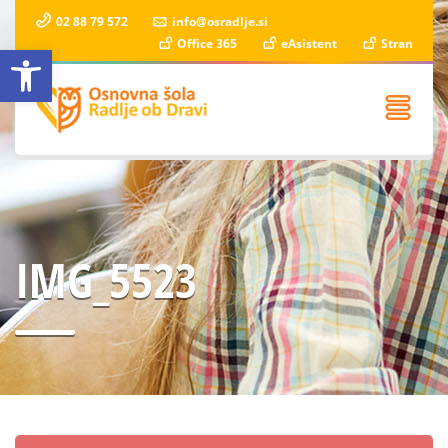
02 88 79 572
info@osradlje.si
Office 365
eAsistent
Stran
Open toolbar
IMG_5523