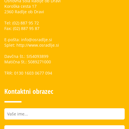
Osnovna šola Radlje ob Dravi
Koroška cesta 17
2360 Radlje ob Dravi
Tel: (02) 887 95 72
Fax: (02) 887 95 87
E-pošta: info@osradlje.si
Splet: http://www.osradlje.si
Davčna št.: SI54093899
Matična št.: 5089271000
TRR: 0130 1603 0677 094
Kontaktni obrazec