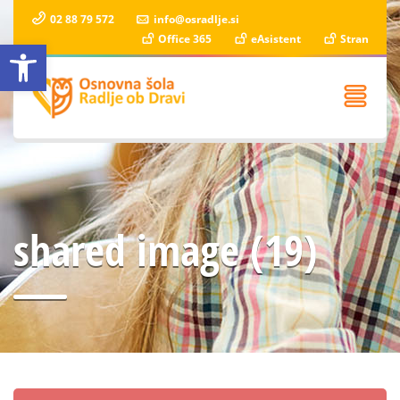
02 88 79 572
info@osradlje.si
Office 365
eAsistent
Stran
Open toolbar
shared image (19)