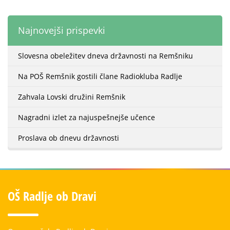
Najnovejši prispevki
Slovesna obeležitev dneva državnosti na Remšniku
Na POŠ Remšnik gostili člane Radiokluba Radlje
Zahvala Lovski družini Remšnik
Nagradni izlet za najuspešnejše učence
Proslava ob dnevu državnosti
OŠ Radlje ob Dravi