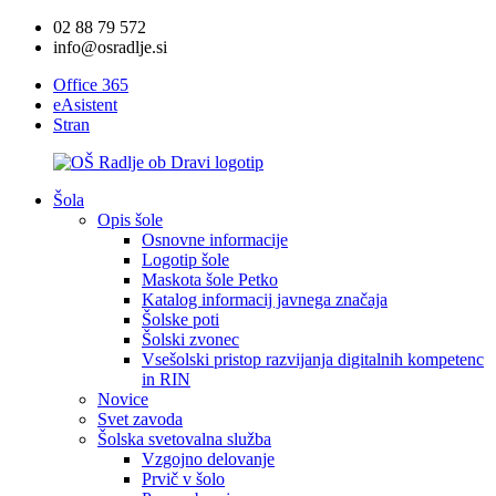
02 88 79 572
info@osradlje.si
Office 365
eAsistent
Stran
Šola
Opis šole
Osnovne informacije
Logotip šole
Maskota šole Petko
Katalog informacij javnega značaja
Šolske poti
Šolski zvonec
Vsešolski pristop razvijanja digitalnih kompetenc
in RIN
Novice
Svet zavoda
Šolska svetovalna služba
Vzgojno delovanje
Prvič v šolo