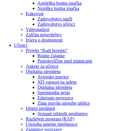
Angleška bralna značka
Nemška bralna značka
Kakovost
Zadovoljstvo starši
Zadovoljstvo učenci
Videonadzor
Zaščita prijaviteljev
Izjava o dostopnosti
Učenci
Projekt “Radi beremo”
Bralne čajanke
Pustolovščine med platnicami
Ankete za učence
Digitalna identiteta
Avtorske pravice
ND varnost na spletu
Digitalna identiteta
Sprememba gesla
Eduroam povezava
Zlata pravila uporabe tablice
Izbirni predmeti
Seznam izbirnih predmetov
Razširjeni program (RAP)
Uporaba umetne inteligence
Zanimive povezave