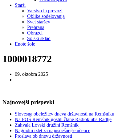
Starši
Varstvo in prevozi
Oblike sodelovanja
Svet staršev
Prehrana
Obrazci
Šolski sklad
Enote šole
1000018772
09. oktobra 2025
Najnovejši prispevki
Slovesna obeležitev dneva državnosti na Remšniku
Na POŠ Remšnik gostili člane Radiokluba Radlje
Zahvala Lovski družini Remšnik
Nagradni izlet za najuspešnejše učence
Proslava ob dnevu državnosti