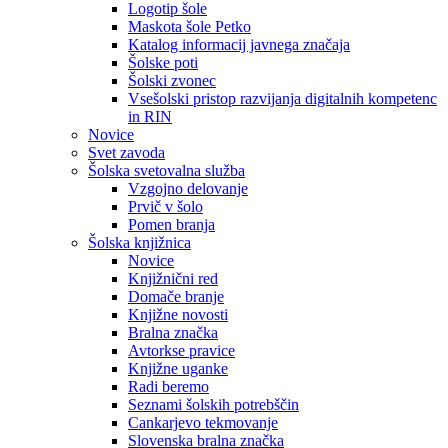
Logotip šole
Maskota šole Petko
Katalog informacij javnega značaja
Šolske poti
Šolski zvonec
Vsešolski pristop razvijanja digitalnih kompetenc
in RIN
Novice
Svet zavoda
Šolska svetovalna služba
Vzgojno delovanje
Prvič v šolo
Pomen branja
Šolska knjižnica
Novice
Knjižnični red
Domače branje
Knjižne novosti
Bralna značka
Avtorkse pravice
Knjižne uganke
Radi beremo
Seznami šolskih potrebščin
Cankarjevo tekmovanje
Slovenska bralna značka