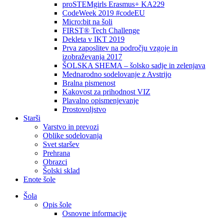
proSTEMgirls Erasmus+ KA229
CodeWeek 2019 #codeEU
Micro:bit na šoli
FIRST® Tech Challenge
Dekleta v IKT 2019
Prva zaposlitev na področju vzgoje in
izobraževanja 2017
ŠOLSKA SHEMA – šolsko sadje in zelenjava
Mednarodno sodelovanje z Avstrijo
Bralna pismenost
Kakovost za prihodnost VIZ
Plavalno opismenjevanje
Prostovoljstvo
Starši
Varstvo in prevozi
Oblike sodelovanja
Svet staršev
Prehrana
Obrazci
Šolski sklad
Enote šole
Šola
Opis šole
Osnovne informacije