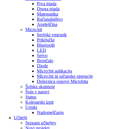
Prva triada
Druga triada
Matematika
Računalništvo
Angleščina
Micro:bit
Serijski vmesnik
Priključki
Bluetooth
LED
Servo
Brenčalo
Diode
Micro:bit aplikacija
Micro:bit in računske operacije
Delavnica osnove Microbita
Šolska skupnost
Šola v naravi
Status
Kolesarski izpit
Urniki
Nadomeščanja
Učitelji
Seznam učiteljev
Novi projekti