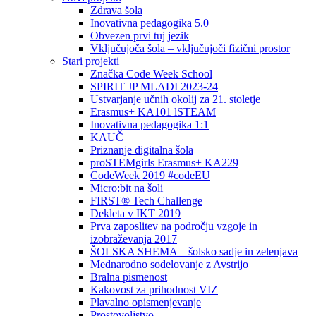
Zdrava šola
Inovativna pedagogika 5.0
Obvezen prvi tuj jezik
Vključujoča šola – vključujoči fizični prostor
Stari projekti
Značka Code Week School
SPIRIT JP MLADI 2023-24
Ustvarjanje učnih okolij za 21. stoletje
Erasmus+ KA101 lSTEAM
Inovativna pedagogika 1:1
KAUČ
Priznanje digitalna šola
proSTEMgirls Erasmus+ KA229
CodeWeek 2019 #codeEU
Micro:bit na šoli
FIRST® Tech Challenge
Dekleta v IKT 2019
Prva zaposlitev na področju vzgoje in
izobraževanja 2017
ŠOLSKA SHEMA – šolsko sadje in zelenjava
Mednarodno sodelovanje z Avstrijo
Bralna pismenost
Kakovost za prihodnost VIZ
Plavalno opismenjevanje
Prostovoljstvo