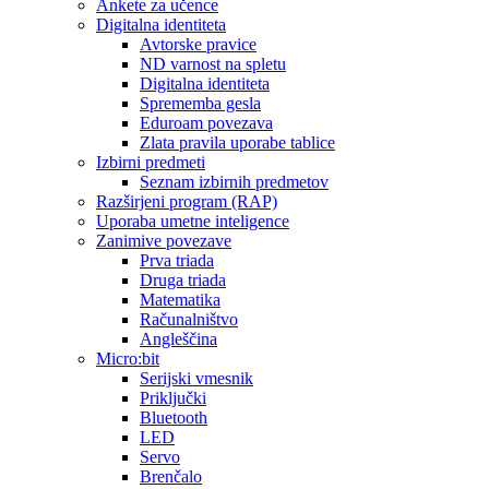
Ankete za učence
Digitalna identiteta
Avtorske pravice
ND varnost na spletu
Digitalna identiteta
Sprememba gesla
Eduroam povezava
Zlata pravila uporabe tablice
Izbirni predmeti
Seznam izbirnih predmetov
Razširjeni program (RAP)
Uporaba umetne inteligence
Zanimive povezave
Prva triada
Druga triada
Matematika
Računalništvo
Angleščina
Micro:bit
Serijski vmesnik
Priključki
Bluetooth
LED
Servo
Brenčalo