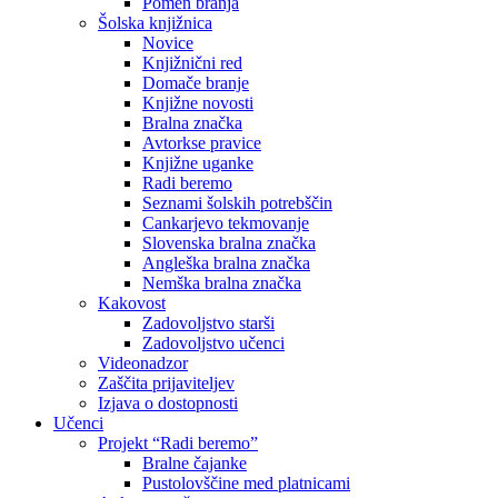
Pomen branja
Šolska knjižnica
Novice
Knjižnični red
Domače branje
Knjižne novosti
Bralna značka
Avtorkse pravice
Knjižne uganke
Radi beremo
Seznami šolskih potrebščin
Cankarjevo tekmovanje
Slovenska bralna značka
Angleška bralna značka
Nemška bralna značka
Kakovost
Zadovoljstvo starši
Zadovoljstvo učenci
Videonadzor
Zaščita prijaviteljev
Izjava o dostopnosti
Učenci
Projekt “Radi beremo”
Bralne čajanke
Pustolovščine med platnicami