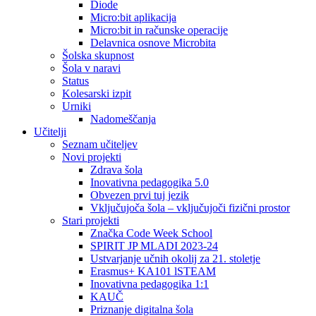
Diode
Micro:bit aplikacija
Micro:bit in računske operacije
Delavnica osnove Microbita
Šolska skupnost
Šola v naravi
Status
Kolesarski izpit
Urniki
Nadomeščanja
Učitelji
Seznam učiteljev
Novi projekti
Zdrava šola
Inovativna pedagogika 5.0
Obvezen prvi tuj jezik
Vključujoča šola – vključujoči fizični prostor
Stari projekti
Značka Code Week School
SPIRIT JP MLADI 2023-24
Ustvarjanje učnih okolij za 21. stoletje
Erasmus+ KA101 lSTEAM
Inovativna pedagogika 1:1
KAUČ
Priznanje digitalna šola