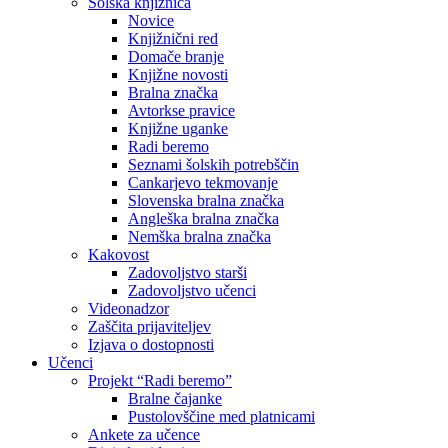
Šolska knjižnica
Novice
Knjižnični red
Domače branje
Knjižne novosti
Bralna značka
Avtorkse pravice
Knjižne uganke
Radi beremo
Seznami šolskih potrebščin
Cankarjevo tekmovanje
Slovenska bralna značka
Angleška bralna značka
Nemška bralna značka
Kakovost
Zadovoljstvo starši
Zadovoljstvo učenci
Videonadzor
Zaščita prijaviteljev
Izjava o dostopnosti
Učenci
Projekt “Radi beremo”
Bralne čajanke
Pustolovščine med platnicami
Ankete za učence