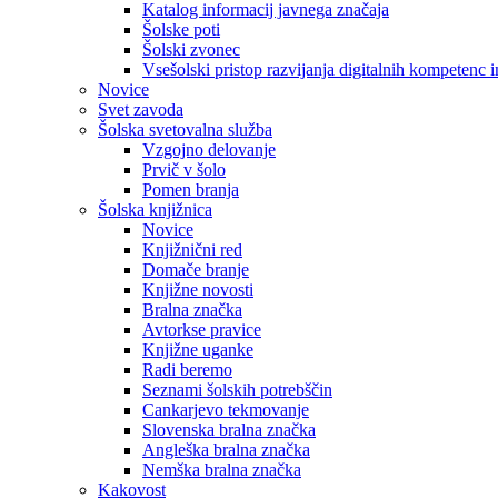
Katalog informacij javnega značaja
Šolske poti
Šolski zvonec
Vsešolski pristop razvijanja digitalnih kompetenc 
Novice
Svet zavoda
Šolska svetovalna služba
Vzgojno delovanje
Prvič v šolo
Pomen branja
Šolska knjižnica
Novice
Knjižnični red
Domače branje
Knjižne novosti
Bralna značka
Avtorkse pravice
Knjižne uganke
Radi beremo
Seznami šolskih potrebščin
Cankarjevo tekmovanje
Slovenska bralna značka
Angleška bralna značka
Nemška bralna značka
Kakovost