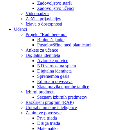
Zadovoljstvo starši
Zadovoljstvo učenci
Videonadzor
Zaščita prijaviteljev
Izjava o dostopnosti
Učenci
Projekt “Radi beremo”
Bralne čajanke
Pustolovščine med platnicami
Ankete za učence
Digitalna identiteta
Avtorske pravice
ND varnost na spletu
Digitalna identiteta
Sprememba gesla
Eduroam povezava
Zlata pravila uporabe tablice
Izbirni predmeti
Seznam izbirnih predmetov
Razširjeni program (RAP)
Uporaba umetne inteligence
Zanimive povezave
Prva triada
Druga triada
Matematika