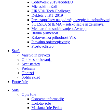
CodeWeek 2019 #codeEU
Micro:bit na šoli
FIRST® Tech Challenge
Dekleta v IKT 2019
Prva zaposlitev na področju vzgoje in izobraževan
ŠOLSKA SHEMA – šolsko sadje in zelenjava
Mednarodno sodelovanje z Avstrijo
Bralna pismenost
Kakovost za prihodnost VIZ
Plavalno opismenjevanje
Prostovoljstvo
Starši
Varstvo in prevozi
Oblike sodelovanja
Svet staršev
Prehrana
Obrazci
Šolski sklad
Enote šole
Šola
Opis šole
Osnovne informacije
Logotip šole
Maskota šole Petko