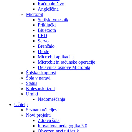
Računalništvo
Angleščina
Micro:bit
Serijski vmesnik
Priključki
Bluetooth
LED
Servo
Brenčalo
Diode
Micro:bit aplikacija
Micro:bit in računske operacije
Delavnica osnove Microbita
Šolska skupnost
Šola v naravi
Status
Kolesarski izpit
Urniki
Nadomeščanja
Učitelji
Seznam učiteljev
Novi projekti
Zdrava šola
Inovativna pedagogika 5.0
Obvezen prvi tuj jezik