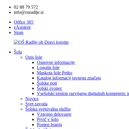
02 88 79 572
info@osradlje.si
Office 365
eAsistent
Stran
Šola
Opis šole
Osnovne informacije
Logotip šole
Maskota šole Petko
Katalog informacij javnega značaja
Šolske poti
Šolski zvonec
Vsešolski pristop razvijanja digitalnih kompetenc 
Novice
Svet zavoda
Šolska svetovalna služba
Vzgojno delovanje
Prvič v šolo
Pomen branja