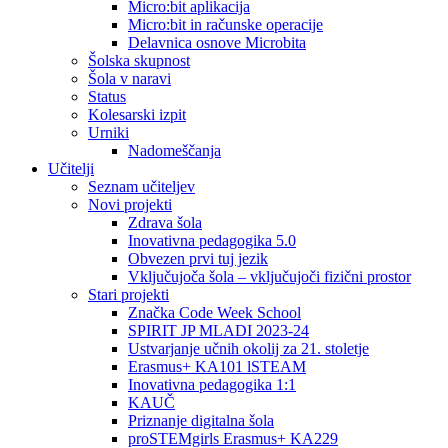
Micro:bit aplikacija
Micro:bit in računske operacije
Delavnica osnove Microbita
Šolska skupnost
Šola v naravi
Status
Kolesarski izpit
Urniki
Nadomeščanja
Učitelji
Seznam učiteljev
Novi projekti
Zdrava šola
Inovativna pedagogika 5.0
Obvezen prvi tuj jezik
Vključujoča šola – vključujoči fizični prostor
Stari projekti
Značka Code Week School
SPIRIT JP MLADI 2023-24
Ustvarjanje učnih okolij za 21. stoletje
Erasmus+ KA101 lSTEAM
Inovativna pedagogika 1:1
KAUČ
Priznanje digitalna šola
proSTEMgirls Erasmus+ KA229