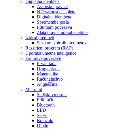
Digitalna identiteta
Avtorske pravice
ND varnost na spletu
Digitalna identiteta
Sprememba gesla
Eduroam povezava
Zlata pravila uporabe tablice
Izbirni predmeti
Seznam izbirnih predmetov
Razširjeni program (RAP)
Uporaba umetne inteligence
Zanimive povezave
Prva triada
Druga triada
Matematika
Računalništvo
Angleščina
Micro:bit
Serijski vmesnik
Priključki
Bluetooth
LED
Servo
Brenčalo
Diode