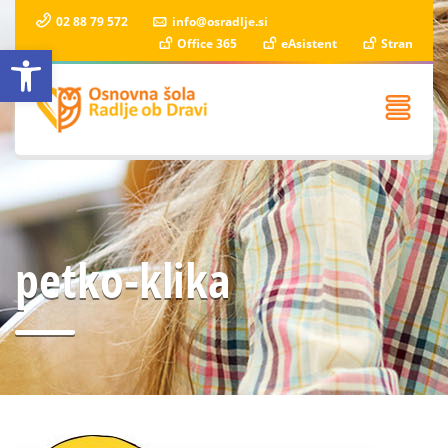
02 88 79 572
info@osradlje.si
Office 365
eAsistent
Stran
Open toolbar
petko-klika