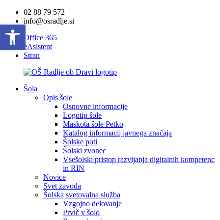
02 88 79 572
info@osradlje.si
Open toolbar
Office 365
eAsistent
Stran
Šola
Opis šole
Osnovne informacije
Logotip šole
Maskota šole Petko
Katalog informacij javnega značaja
Šolske poti
Šolski zvonec
Vsešolski pristop razvijanja digitalnih kompetenc
in RIN
Novice
Svet zavoda
Šolska svetovalna služba
Vzgojno delovanje
Prvič v šolo