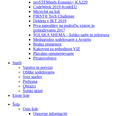
proSTEMgirls Erasmus+ KA229
CodeWeek 2019 #codeEU
Micro:bit na šoli
FIRST® Tech Challenge
Dekleta v IKT 2019
Prva zaposlitev na področju vzgoje in
izobraževanja 2017
ŠOLSKA SHEMA – šolsko sadje in zelenjava
Mednarodno sodelovanje z Avstrijo
Bralna pismenost
Kakovost za prihodnost VIZ
Plavalno opismenjevanje
Prostovoljstvo
Starši
Varstvo in prevozi
Oblike sodelovanja
Svet staršev
Prehrana
Obrazci
Šolski sklad
Enote šole
Šola
Opis šole
Osnovne informacije