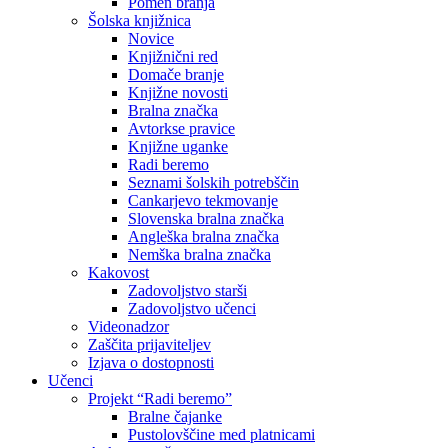
Pomen branja
Šolska knjižnica
Novice
Knjižnični red
Domače branje
Knjižne novosti
Bralna značka
Avtorkse pravice
Knjižne uganke
Radi beremo
Seznami šolskih potrebščin
Cankarjevo tekmovanje
Slovenska bralna značka
Angleška bralna značka
Nemška bralna značka
Kakovost
Zadovoljstvo starši
Zadovoljstvo učenci
Videonadzor
Zaščita prijaviteljev
Izjava o dostopnosti
Učenci
Projekt “Radi beremo”
Bralne čajanke
Pustolovščine med platnicami