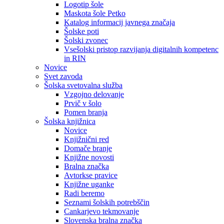
Logotip šole
Maskota šole Petko
Katalog informacij javnega značaja
Šolske poti
Šolski zvonec
Vsešolski pristop razvijanja digitalnih kompetenc
in RIN
Novice
Svet zavoda
Šolska svetovalna služba
Vzgojno delovanje
Prvič v šolo
Pomen branja
Šolska knjižnica
Novice
Knjižnični red
Domače branje
Knjižne novosti
Bralna značka
Avtorkse pravice
Knjižne uganke
Radi beremo
Seznami šolskih potrebščin
Cankarjevo tekmovanje
Slovenska bralna značka