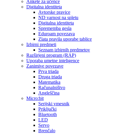
Ankete za učence
Digitalna identiteta
Avtorske pravice
ND varnost na spletu
Digitalna identiteta
Sprememba gesla
Eduroam povezava
Zlata pravila uporabe tablice
Izbirni predmeti
Seznam izbirnih predmetov
Razširjeni program (RAP)
Uporaba umetne inteligence
Zanimive povezave
Prva triada
Druga triada
Matematika
Računalništvo
Angleščina
Micro:bit
Serijski vmesnik
Priključki
Bluetooth
LED
Servo
Brenčalo