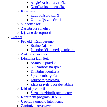
Angleška bralna značka
Nemška bralna značka
Kakovost
Zadovoljstvo starši
Zadovoljstvo učenci
Videonadzor
Zaščita prijaviteljev
Izjava o dostopnosti
Učenci
Projekt “Radi beremo”
Bralne čajanke
Pustolovščine med platnicami
Ankete za učence
Digitalna identiteta
Avtorske pravice
ND varnost na spletu
Digitalna identiteta
Sprememba gesla
Eduroam povezava
Zlata pravila uporabe tablice
Izbirni predmeti
Seznam izbirnih predmetov
Razširjeni program (RAP)
Uporaba umetne inteligence
Zanimive povezave