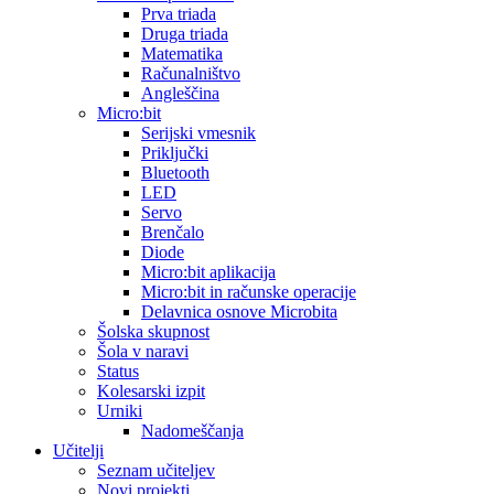
Prva triada
Druga triada
Matematika
Računalništvo
Angleščina
Micro:bit
Serijski vmesnik
Priključki
Bluetooth
LED
Servo
Brenčalo
Diode
Micro:bit aplikacija
Micro:bit in računske operacije
Delavnica osnove Microbita
Šolska skupnost
Šola v naravi
Status
Kolesarski izpit
Urniki
Nadomeščanja
Učitelji
Seznam učiteljev
Novi projekti