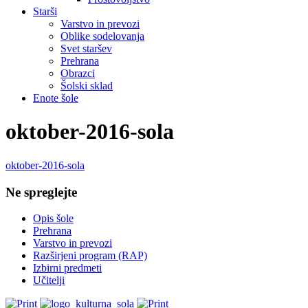
Starši
Varstvo in prevozi
Oblike sodelovanja
Svet staršev
Prehrana
Obrazci
Šolski sklad
Enote šole
oktober-2016-sola
oktober-2016-sola
Ne spreglejte
Opis šole
Prehrana
Varstvo in prevozi
Razširjeni program (RAP)
Izbirni predmeti
Učitelji