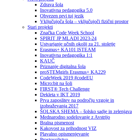
Zdrava šola
Inovativna pedagogika 5.0
Obvezen prvi tuj jezik
Vključujoča šola – vključujoči fizični prostor
Stari projekti
Značka Code Week School
SPIRIT JP MLADI 2023-24
Ustvarjanje učnih okolij za 21. stoletje
Erasmus+ KA101 lSTEAM
Inovativna pedagogika 1:1
KAUČ
Priznanje digitalna šola
proSTEMgirls Erasmus+ KA229
CodeWeek 2019 #codeEU
Micro:bit na šoli
FIRST® Tech Challenge
Dekleta v IKT 2019
Prva zaposlitev na področju vzgoje in
izobraževanja 2017
ŠOLSKA SHEMA – šolsko sadje in zelenjava
Mednarodno sodelovanje z Avstrijo
Bralna pismenost
Kakovost za prihodnost VIZ
Plavalno opismenjevanje
Prostovoljstvo