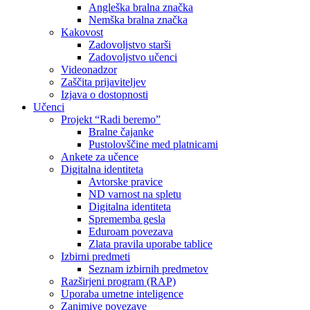
Angleška bralna značka
Nemška bralna značka
Kakovost
Zadovoljstvo starši
Zadovoljstvo učenci
Videonadzor
Zaščita prijaviteljev
Izjava o dostopnosti
Učenci
Projekt “Radi beremo”
Bralne čajanke
Pustolovščine med platnicami
Ankete za učence
Digitalna identiteta
Avtorske pravice
ND varnost na spletu
Digitalna identiteta
Sprememba gesla
Eduroam povezava
Zlata pravila uporabe tablice
Izbirni predmeti
Seznam izbirnih predmetov
Razširjeni program (RAP)
Uporaba umetne inteligence
Zanimive povezave