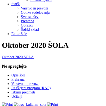
Starši
Varstvo in prevozi
Oblike sodelovanja
Svet staršev
Prehrana
Obrazci
Šolski sklad
Enote šole
Oktober 2020 ŠOLA
Oktober 2020 ŠOLA
Ne spreglejte
Opis šole
Prehrana
Varstvo in prevozi
Razširjeni program (RAP)
Izbirni predmeti
Učitelji