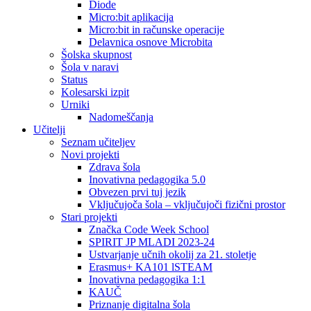
Diode
Micro:bit aplikacija
Micro:bit in računske operacije
Delavnica osnove Microbita
Šolska skupnost
Šola v naravi
Status
Kolesarski izpit
Urniki
Nadomeščanja
Učitelji
Seznam učiteljev
Novi projekti
Zdrava šola
Inovativna pedagogika 5.0
Obvezen prvi tuj jezik
Vključujoča šola – vključujoči fizični prostor
Stari projekti
Značka Code Week School
SPIRIT JP MLADI 2023-24
Ustvarjanje učnih okolij za 21. stoletje
Erasmus+ KA101 lSTEAM
Inovativna pedagogika 1:1
KAUČ
Priznanje digitalna šola