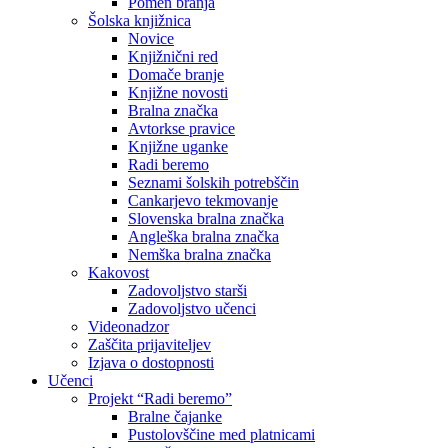
Pomen branja
Šolska knjižnica
Novice
Knjižnični red
Domače branje
Knjižne novosti
Bralna značka
Avtorkse pravice
Knjižne uganke
Radi beremo
Seznami šolskih potrebščin
Cankarjevo tekmovanje
Slovenska bralna značka
Angleška bralna značka
Nemška bralna značka
Kakovost
Zadovoljstvo starši
Zadovoljstvo učenci
Videonadzor
Zaščita prijaviteljev
Izjava o dostopnosti
Učenci
Projekt “Radi beremo”
Bralne čajanke
Pustolovščine med platnicami