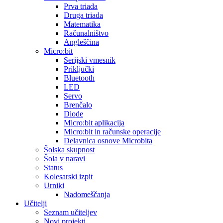
Prva triada
Druga triada
Matematika
Računalništvo
Angleščina
Micro:bit
Serijski vmesnik
Priključki
Bluetooth
LED
Servo
Brenčalo
Diode
Micro:bit aplikacija
Micro:bit in računske operacije
Delavnica osnove Microbita
Šolska skupnost
Šola v naravi
Status
Kolesarski izpit
Urniki
Nadomeščanja
Učitelji
Seznam učiteljev
Novi projekti