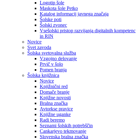
Logotip šole
Maskota šole Petko
Katalog informacij javnega značaja
Šolske poti
Šolski zvonec
Vsešolski pristop razvijanja digitalnih kompetenc
in RIN
Novice
Svet zavoda
Šolska svetovalna služba
Vzgojno delovanje
Prvič v šolo
Pomen branja
Šolska knjižnica
Novice
Knjižnični red
Domače branje
Knjižne novosti
Bralna značka
Avtorkse pravice
Knjižne uganke
Radi beremo
Seznami šolskih potrebščin
Cankarjevo tekmovanje
Slovenska bralna značka