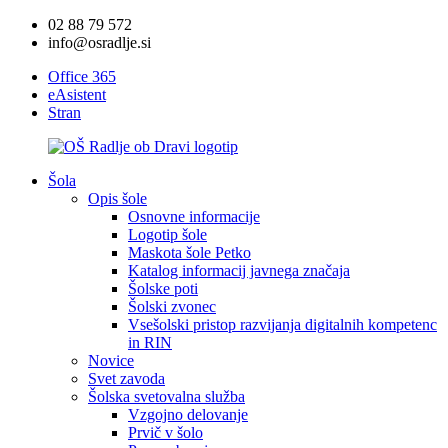
02 88 79 572
info@osradlje.si
Office 365
eAsistent
Stran
Šola
Opis šole
Osnovne informacije
Logotip šole
Maskota šole Petko
Katalog informacij javnega značaja
Šolske poti
Šolski zvonec
Vsešolski pristop razvijanja digitalnih kompetenc
in RIN
Novice
Svet zavoda
Šolska svetovalna služba
Vzgojno delovanje
Prvič v šolo