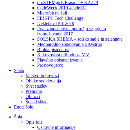
proSTEMgirls Erasmus+ KA229
CodeWeek 2019 #codeEU
Micro:bit na šoli
FIRST® Tech Challenge
Dekleta v IKT 2019
Prva zaposlitev na področju vzgoje in
izobraževanja 2017
ŠOLSKA SHEMA – šolsko sadje in zelenjava
Mednarodno sodelovanje z Avstrijo
Bralna pismenost
Kakovost za prihodnost VIZ
Plavalno opismenjevanje
Prostovoljstvo
Starši
Varstvo in prevozi
Oblike sodelovanja
Svet staršev
Prehrana
Obrazci
Šolski sklad
Enote šole
Šola
Opis šole
Osnovne informacije