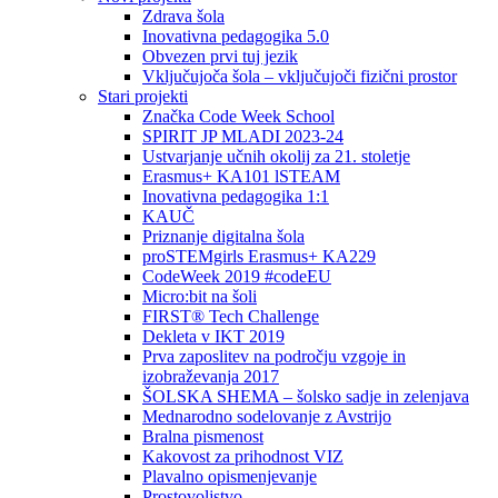
Zdrava šola
Inovativna pedagogika 5.0
Obvezen prvi tuj jezik
Vključujoča šola – vključujoči fizični prostor
Stari projekti
Značka Code Week School
SPIRIT JP MLADI 2023-24
Ustvarjanje učnih okolij za 21. stoletje
Erasmus+ KA101 lSTEAM
Inovativna pedagogika 1:1
KAUČ
Priznanje digitalna šola
proSTEMgirls Erasmus+ KA229
CodeWeek 2019 #codeEU
Micro:bit na šoli
FIRST® Tech Challenge
Dekleta v IKT 2019
Prva zaposlitev na področju vzgoje in
izobraževanja 2017
ŠOLSKA SHEMA – šolsko sadje in zelenjava
Mednarodno sodelovanje z Avstrijo
Bralna pismenost
Kakovost za prihodnost VIZ
Plavalno opismenjevanje
Prostovoljstvo