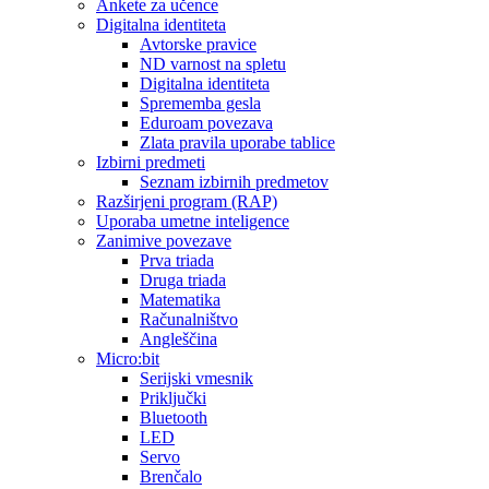
Ankete za učence
Digitalna identiteta
Avtorske pravice
ND varnost na spletu
Digitalna identiteta
Sprememba gesla
Eduroam povezava
Zlata pravila uporabe tablice
Izbirni predmeti
Seznam izbirnih predmetov
Razširjeni program (RAP)
Uporaba umetne inteligence
Zanimive povezave
Prva triada
Druga triada
Matematika
Računalništvo
Angleščina
Micro:bit
Serijski vmesnik
Priključki
Bluetooth
LED
Servo
Brenčalo