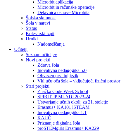
Micro:bit aplikacija
Micro:bit in računske operacije
Delavnica osnove Microbita
Šolska skupnost
Šola v naravi
Status
Kolesarski izpit
Urniki
Nadomeščanja
Učitelji
Seznam učiteljev
Novi projekti
Zdrava šola
Inovativna pedagogika 5.0
Obvezen prvi tuj jezik
Vključujoča šola – vključujoči fizični prostor
Stari projekti
Značka Code Week School
SPIRIT JP MLADI 2023-24
Ustvarjanje učnih okolij za 21. stoletje
Erasmus+ KA101 lSTEAM
Inovativna pedagogika 1:1
KAUČ
Priznanje digitalna šola
proSTEMgirls Erasmus+ KA229