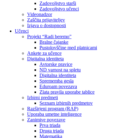
Zadovoljstvo starši
Zadovoljstvo učenci
Videonadzor
Zaščita prijaviteljev
Izjava o dostopnosti
Učenci
Projekt “Radi beremo”
Bralne čajanke
Pustolovščine med platnicami
Ankete za učence
Digitalna identiteta
Avtorske pravice
ND varnost na spletu
Digitalna identiteta
Sprememba gesla
Eduroam povezava
Zlata pravila uporabe tablice
Izbirni predmeti
Seznam izbirnih predmetov
Razširjeni program (RAP)
Uporaba umetne inteligence
Zanimive povezave
Prva triada
Druga triada
Matematika