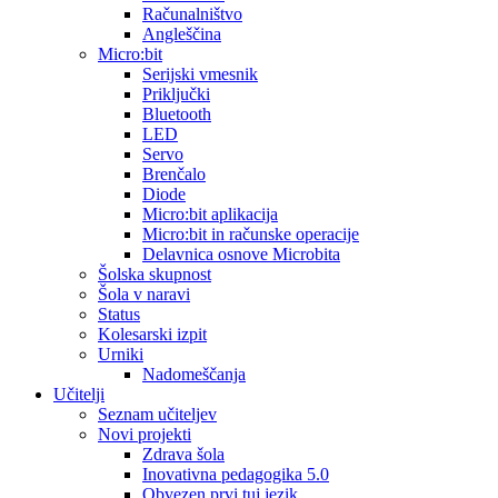
Računalništvo
Angleščina
Micro:bit
Serijski vmesnik
Priključki
Bluetooth
LED
Servo
Brenčalo
Diode
Micro:bit aplikacija
Micro:bit in računske operacije
Delavnica osnove Microbita
Šolska skupnost
Šola v naravi
Status
Kolesarski izpit
Urniki
Nadomeščanja
Učitelji
Seznam učiteljev
Novi projekti
Zdrava šola
Inovativna pedagogika 5.0
Obvezen prvi tuj jezik