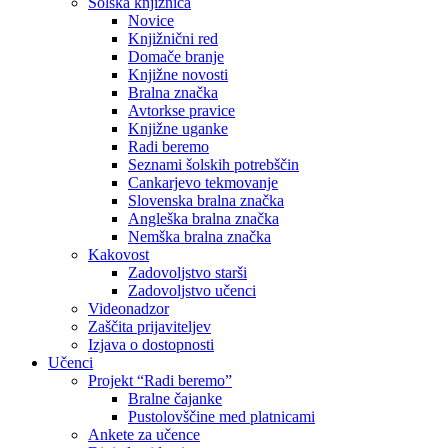
Šolska knjižnica
Novice
Knjižnični red
Domače branje
Knjižne novosti
Bralna značka
Avtorkse pravice
Knjižne uganke
Radi beremo
Seznami šolskih potrebščin
Cankarjevo tekmovanje
Slovenska bralna značka
Angleška bralna značka
Nemška bralna značka
Kakovost
Zadovoljstvo starši
Zadovoljstvo učenci
Videonadzor
Zaščita prijaviteljev
Izjava o dostopnosti
Učenci
Projekt “Radi beremo”
Bralne čajanke
Pustolovščine med platnicami
Ankete za učence