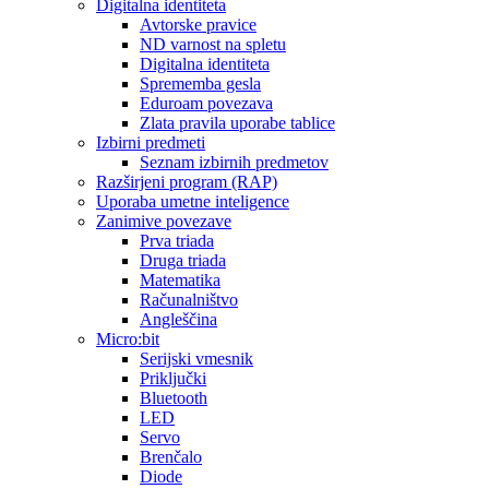
Digitalna identiteta
Avtorske pravice
ND varnost na spletu
Digitalna identiteta
Sprememba gesla
Eduroam povezava
Zlata pravila uporabe tablice
Izbirni predmeti
Seznam izbirnih predmetov
Razširjeni program (RAP)
Uporaba umetne inteligence
Zanimive povezave
Prva triada
Druga triada
Matematika
Računalništvo
Angleščina
Micro:bit
Serijski vmesnik
Priključki
Bluetooth
LED
Servo
Brenčalo
Diode