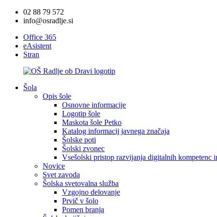
02 88 79 572
info@osradlje.si
Office 365
eAsistent
Stran
Šola
Opis šole
Osnovne informacije
Logotip šole
Maskota šole Petko
Katalog informacij javnega značaja
Šolske poti
Šolski zvonec
Vsešolski pristop razvijanja digitalnih kompetenc 
Novice
Svet zavoda
Šolska svetovalna služba
Vzgojno delovanje
Prvič v šolo
Pomen branja