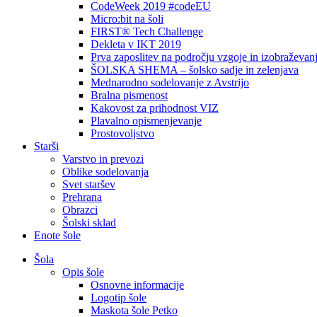
CodeWeek 2019 #codeEU
Micro:bit na šoli
FIRST® Tech Challenge
Dekleta v IKT 2019
Prva zaposlitev na področju vzgoje in izobraževan
ŠOLSKA SHEMA – šolsko sadje in zelenjava
Mednarodno sodelovanje z Avstrijo
Bralna pismenost
Kakovost za prihodnost VIZ
Plavalno opismenjevanje
Prostovoljstvo
Starši
Varstvo in prevozi
Oblike sodelovanja
Svet staršev
Prehrana
Obrazci
Šolski sklad
Enote šole
Šola
Opis šole
Osnovne informacije
Logotip šole
Maskota šole Petko