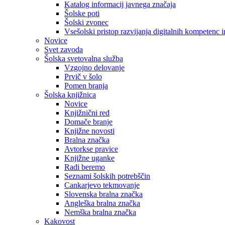
Katalog informacij javnega značaja
Šolske poti
Šolski zvonec
Vsešolski pristop razvijanja digitalnih kompetenc 
Novice
Svet zavoda
Šolska svetovalna služba
Vzgojno delovanje
Prvič v šolo
Pomen branja
Šolska knjižnica
Novice
Knjižnični red
Domače branje
Knjižne novosti
Bralna značka
Avtorkse pravice
Knjižne uganke
Radi beremo
Seznami šolskih potrebščin
Cankarjevo tekmovanje
Slovenska bralna značka
Angleška bralna značka
Nemška bralna značka
Kakovost