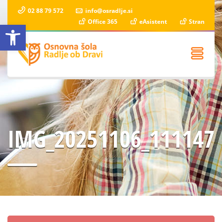
02 88 79 572
info@osradlje.si
Office 365
eAsistent
Stran
Open toolbar
IMG_20251106_111147