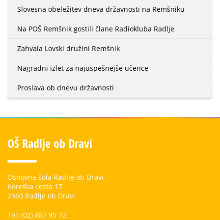
Slovesna obeležitev dneva državnosti na Remšniku
Na POŠ Remšnik gostili člane Radiokluba Radlje
Zahvala Lovski družini Remšnik
Nagradni izlet za najuspešnejše učence
Proslava ob dnevu državnosti
OŠ Radlje ob Dravi
Osnovna šola Radlje ob Dravi
Koroška cesta 17
2360 Radlje ob Dravi
Tel: (02) 887 95 72