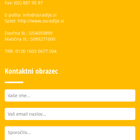
Fax: (02) 887 95 87
E-pošta: info@osradlje.si
Splet: http://www.osradlje.si
Davčna št.: SI54093899
Matična št.: 5089271000
TRR: 0130 1603 0677 094
Kontaktni obrazec