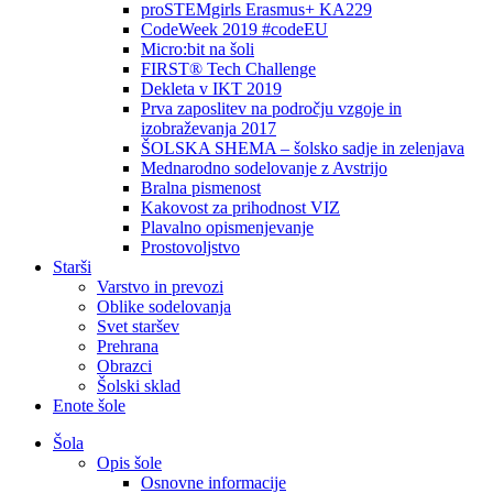
proSTEMgirls Erasmus+ KA229
CodeWeek 2019 #codeEU
Micro:bit na šoli
FIRST® Tech Challenge
Dekleta v IKT 2019
Prva zaposlitev na področju vzgoje in
izobraževanja 2017
ŠOLSKA SHEMA – šolsko sadje in zelenjava
Mednarodno sodelovanje z Avstrijo
Bralna pismenost
Kakovost za prihodnost VIZ
Plavalno opismenjevanje
Prostovoljstvo
Starši
Varstvo in prevozi
Oblike sodelovanja
Svet staršev
Prehrana
Obrazci
Šolski sklad
Enote šole
Šola
Opis šole
Osnovne informacije