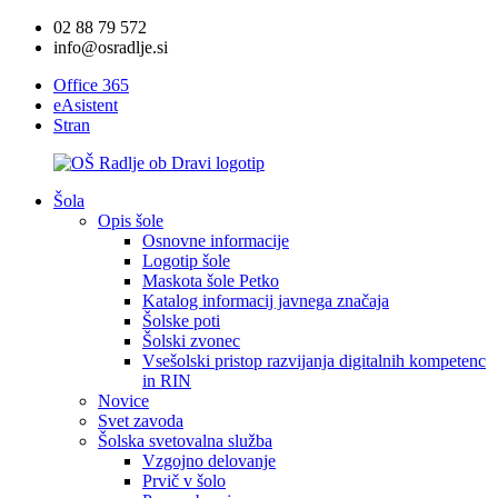
02 88 79 572
info@osradlje.si
Office 365
eAsistent
Stran
Šola
Opis šole
Osnovne informacije
Logotip šole
Maskota šole Petko
Katalog informacij javnega značaja
Šolske poti
Šolski zvonec
Vsešolski pristop razvijanja digitalnih kompetenc
in RIN
Novice
Svet zavoda
Šolska svetovalna služba
Vzgojno delovanje
Prvič v šolo