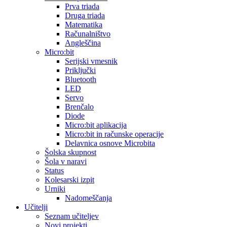
Prva triada
Druga triada
Matematika
Računalništvo
Angleščina
Micro:bit
Serijski vmesnik
Priključki
Bluetooth
LED
Servo
Brenčalo
Diode
Micro:bit aplikacija
Micro:bit in računske operacije
Delavnica osnove Microbita
Šolska skupnost
Šola v naravi
Status
Kolesarski izpit
Urniki
Nadomeščanja
Učitelji
Seznam učiteljev
Novi projekti