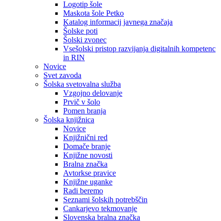
Logotip šole
Maskota šole Petko
Katalog informacij javnega značaja
Šolske poti
Šolski zvonec
Vsešolski pristop razvijanja digitalnih kompetenc
in RIN
Novice
Svet zavoda
Šolska svetovalna služba
Vzgojno delovanje
Prvič v šolo
Pomen branja
Šolska knjižnica
Novice
Knjižnični red
Domače branje
Knjižne novosti
Bralna značka
Avtorkse pravice
Knjižne uganke
Radi beremo
Seznami šolskih potrebščin
Cankarjevo tekmovanje
Slovenska bralna značka