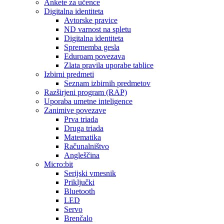
Ankete za učence
Digitalna identiteta
Avtorske pravice
ND varnost na spletu
Digitalna identiteta
Sprememba gesla
Eduroam povezava
Zlata pravila uporabe tablice
Izbirni predmeti
Seznam izbirnih predmetov
Razširjeni program (RAP)
Uporaba umetne inteligence
Zanimive povezave
Prva triada
Druga triada
Matematika
Računalništvo
Angleščina
Micro:bit
Serijski vmesnik
Priključki
Bluetooth
LED
Servo
Brenčalo