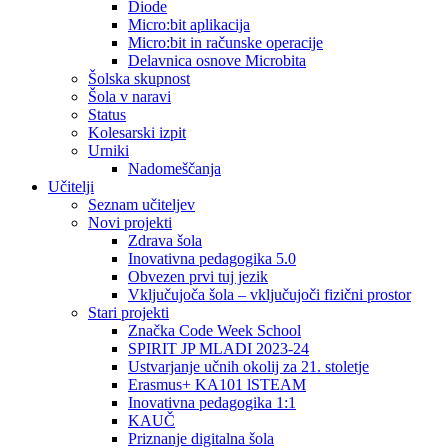
Diode
Micro:bit aplikacija
Micro:bit in računske operacije
Delavnica osnove Microbita
Šolska skupnost
Šola v naravi
Status
Kolesarski izpit
Urniki
Nadomeščanja
Učitelji
Seznam učiteljev
Novi projekti
Zdrava šola
Inovativna pedagogika 5.0
Obvezen prvi tuj jezik
Vključujoča šola – vključujoči fizični prostor
Stari projekti
Značka Code Week School
SPIRIT JP MLADI 2023-24
Ustvarjanje učnih okolij za 21. stoletje
Erasmus+ KA101 lSTEAM
Inovativna pedagogika 1:1
KAUČ
Priznanje digitalna šola