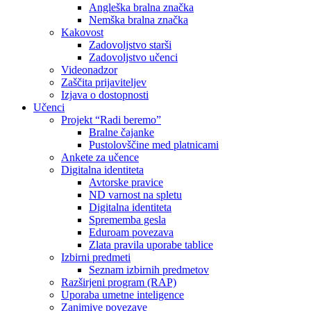
Angleška bralna značka
Nemška bralna značka
Kakovost
Zadovoljstvo starši
Zadovoljstvo učenci
Videonadzor
Zaščita prijaviteljev
Izjava o dostopnosti
Učenci
Projekt “Radi beremo”
Bralne čajanke
Pustolovščine med platnicami
Ankete za učence
Digitalna identiteta
Avtorske pravice
ND varnost na spletu
Digitalna identiteta
Sprememba gesla
Eduroam povezava
Zlata pravila uporabe tablice
Izbirni predmeti
Seznam izbirnih predmetov
Razširjeni program (RAP)
Uporaba umetne inteligence
Zanimive povezave