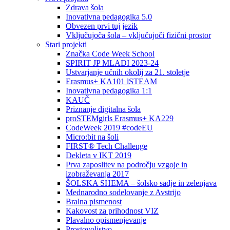
Zdrava šola
Inovativna pedagogika 5.0
Obvezen prvi tuj jezik
Vključujoča šola – vključujoči fizični prostor
Stari projekti
Značka Code Week School
SPIRIT JP MLADI 2023-24
Ustvarjanje učnih okolij za 21. stoletje
Erasmus+ KA101 lSTEAM
Inovativna pedagogika 1:1
KAUČ
Priznanje digitalna šola
proSTEMgirls Erasmus+ KA229
CodeWeek 2019 #codeEU
Micro:bit na šoli
FIRST® Tech Challenge
Dekleta v IKT 2019
Prva zaposlitev na področju vzgoje in
izobraževanja 2017
ŠOLSKA SHEMA – šolsko sadje in zelenjava
Mednarodno sodelovanje z Avstrijo
Bralna pismenost
Kakovost za prihodnost VIZ
Plavalno opismenjevanje
Prostovoljstvo