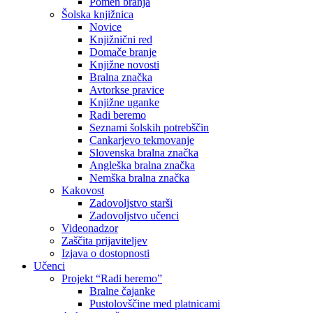
Pomen branja
Šolska knjižnica
Novice
Knjižnični red
Domače branje
Knjižne novosti
Bralna značka
Avtorkse pravice
Knjižne uganke
Radi beremo
Seznami šolskih potrebščin
Cankarjevo tekmovanje
Slovenska bralna značka
Angleška bralna značka
Nemška bralna značka
Kakovost
Zadovoljstvo starši
Zadovoljstvo učenci
Videonadzor
Zaščita prijaviteljev
Izjava o dostopnosti
Učenci
Projekt “Radi beremo”
Bralne čajanke
Pustolovščine med platnicami