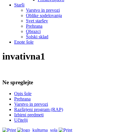
Starši
Varstvo in prevozi
Oblike sodelovanja
Svet staršev
Prehrana
Obrazci
Šolski sklad
Enote šole
invativna1
Ne spreglejte
Opis šole
Prehrana
Varstvo in prevozi
Razširjeni program (RAP)
Izbirni predmeti
Učitelji