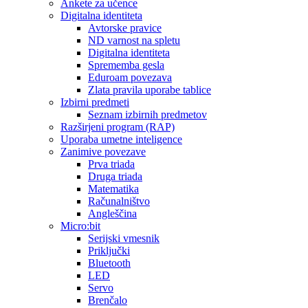
Ankete za učence
Digitalna identiteta
Avtorske pravice
ND varnost na spletu
Digitalna identiteta
Sprememba gesla
Eduroam povezava
Zlata pravila uporabe tablice
Izbirni predmeti
Seznam izbirnih predmetov
Razširjeni program (RAP)
Uporaba umetne inteligence
Zanimive povezave
Prva triada
Druga triada
Matematika
Računalništvo
Angleščina
Micro:bit
Serijski vmesnik
Priključki
Bluetooth
LED
Servo
Brenčalo