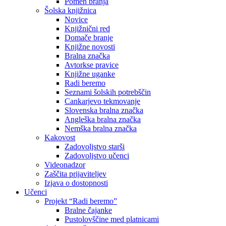
Pomen branja
Šolska knjižnica
Novice
Knjižnični red
Domače branje
Knjižne novosti
Bralna značka
Avtorkse pravice
Knjižne uganke
Radi beremo
Seznami šolskih potrebščin
Cankarjevo tekmovanje
Slovenska bralna značka
Angleška bralna značka
Nemška bralna značka
Kakovost
Zadovoljstvo starši
Zadovoljstvo učenci
Videonadzor
Zaščita prijaviteljev
Izjava o dostopnosti
Učenci
Projekt “Radi beremo”
Bralne čajanke
Pustolovščine med platnicami