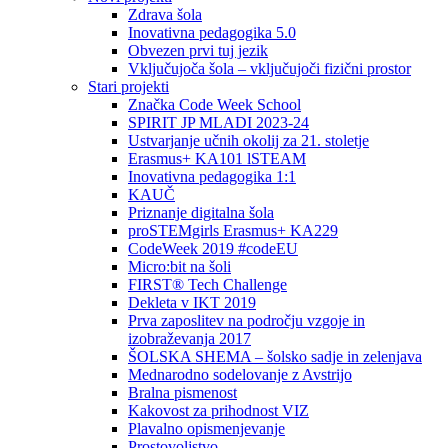
Zdrava šola
Inovativna pedagogika 5.0
Obvezen prvi tuj jezik
Vključujoča šola – vključujoči fizični prostor
Stari projekti
Značka Code Week School
SPIRIT JP MLADI 2023-24
Ustvarjanje učnih okolij za 21. stoletje
Erasmus+ KA101 lSTEAM
Inovativna pedagogika 1:1
KAUČ
Priznanje digitalna šola
proSTEMgirls Erasmus+ KA229
CodeWeek 2019 #codeEU
Micro:bit na šoli
FIRST® Tech Challenge
Dekleta v IKT 2019
Prva zaposlitev na področju vzgoje in
izobraževanja 2017
ŠOLSKA SHEMA – šolsko sadje in zelenjava
Mednarodno sodelovanje z Avstrijo
Bralna pismenost
Kakovost za prihodnost VIZ
Plavalno opismenjevanje
Prostovoljstvo