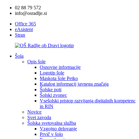
02 88 79 572
info@osradlje.si
Office 365
eAsistent
Stran
Šola
Opis šole
Osnovne informacije
Logotip šole
Maskota šole Petko
Katalog informacij javnega značaja
Šolske poti
Šolski zvonec
Vsešolski pristop razvijanja digitalnih kompetenc
in RIN
Novice
Svet zavoda
Šolska svetovalna služba
Vzgojno delovanje
Prvič v šolo