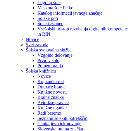
Logotip šole
Maskota šole Petko
Katalog informacij javnega značaja
Šolske poti
Šolski zvonec
Vsešolski pristop razvijanja digitalnih kompetenc
in RIN
Novice
Svet zavoda
Šolska svetovalna služba
Vzgojno delovanje
Prvič v šolo
Pomen branja
Šolska knjižnica
Novice
Knjižnični red
Domače branje
Knjižne novosti
Bralna značka
Avtorkse pravice
Knjižne uganke
Radi beremo
Seznami šolskih potrebščin
Cankarjevo tekmovanje
Slovenska bralna značka