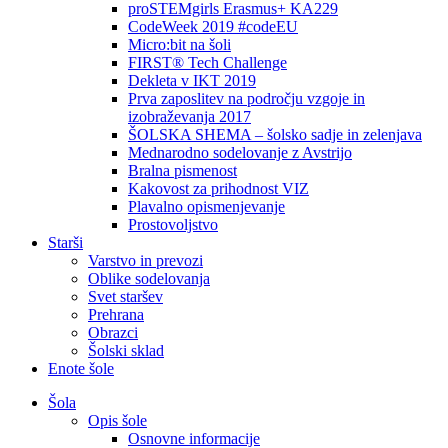
proSTEMgirls Erasmus+ KA229
CodeWeek 2019 #codeEU
Micro:bit na šoli
FIRST® Tech Challenge
Dekleta v IKT 2019
Prva zaposlitev na področju vzgoje in
izobraževanja 2017
ŠOLSKA SHEMA – šolsko sadje in zelenjava
Mednarodno sodelovanje z Avstrijo
Bralna pismenost
Kakovost za prihodnost VIZ
Plavalno opismenjevanje
Prostovoljstvo
Starši
Varstvo in prevozi
Oblike sodelovanja
Svet staršev
Prehrana
Obrazci
Šolski sklad
Enote šole
Šola
Opis šole
Osnovne informacije