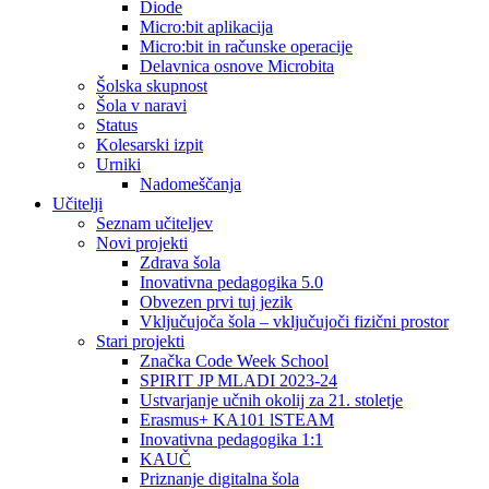
Diode
Micro:bit aplikacija
Micro:bit in računske operacije
Delavnica osnove Microbita
Šolska skupnost
Šola v naravi
Status
Kolesarski izpit
Urniki
Nadomeščanja
Učitelji
Seznam učiteljev
Novi projekti
Zdrava šola
Inovativna pedagogika 5.0
Obvezen prvi tuj jezik
Vključujoča šola – vključujoči fizični prostor
Stari projekti
Značka Code Week School
SPIRIT JP MLADI 2023-24
Ustvarjanje učnih okolij za 21. stoletje
Erasmus+ KA101 lSTEAM
Inovativna pedagogika 1:1
KAUČ
Priznanje digitalna šola