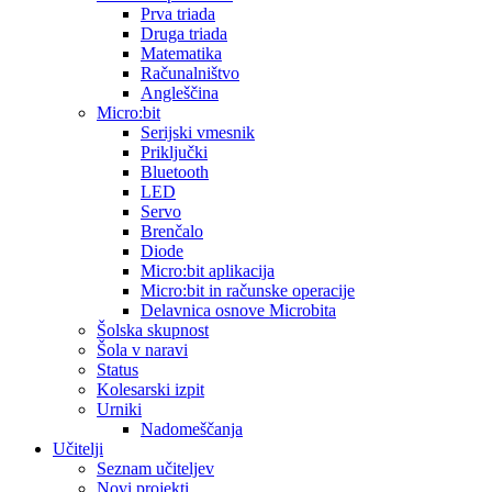
Prva triada
Druga triada
Matematika
Računalništvo
Angleščina
Micro:bit
Serijski vmesnik
Priključki
Bluetooth
LED
Servo
Brenčalo
Diode
Micro:bit aplikacija
Micro:bit in računske operacije
Delavnica osnove Microbita
Šolska skupnost
Šola v naravi
Status
Kolesarski izpit
Urniki
Nadomeščanja
Učitelji
Seznam učiteljev
Novi projekti