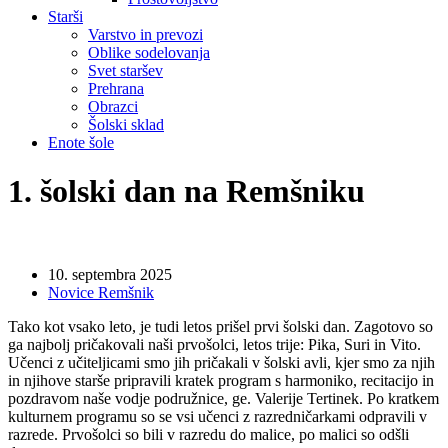
Starši
Varstvo in prevozi
Oblike sodelovanja
Svet staršev
Prehrana
Obrazci
Šolski sklad
Enote šole
1. šolski dan na Remšniku
10. septembra 2025
Novice Remšnik
Tako kot vsako leto, je tudi letos prišel prvi šolski dan. Zagotovo so
ga najbolj pričakovali naši prvošolci, letos trije: Pika, Suri in Vito.
Učenci z učiteljicami smo jih pričakali v šolski avli, kjer smo za njih
in njihove starše pripravili kratek program s harmoniko, recitacijo in
pozdravom naše vodje podružnice, ge. Valerije Tertinek. Po kratkem
kulturnem programu so se vsi učenci z razredničarkami odpravili v
razrede. Prvošolci so bili v razredu do malice, po malici so odšli