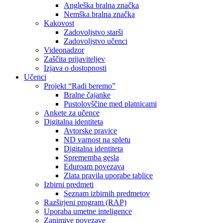
Angleška bralna značka
Nemška bralna značka
Kakovost
Zadovoljstvo starši
Zadovoljstvo učenci
Videonadzor
Zaščita prijaviteljev
Izjava o dostopnosti
Učenci
Projekt “Radi beremo”
Bralne čajanke
Pustolovščine med platnicami
Ankete za učence
Digitalna identiteta
Avtorske pravice
ND varnost na spletu
Digitalna identiteta
Sprememba gesla
Eduroam povezava
Zlata pravila uporabe tablice
Izbirni predmeti
Seznam izbirnih predmetov
Razširjeni program (RAP)
Uporaba umetne inteligence
Zanimive povezave