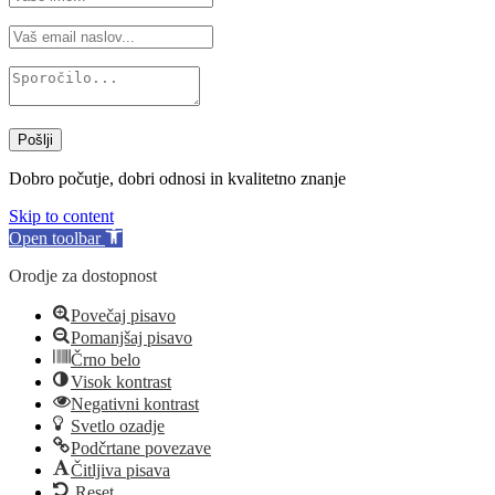
Pošlji
Dobro počutje, dobri odnosi in kvalitetno znanje
Skip to content
Open toolbar
Orodje za dostopnost
Povečaj pisavo
Pomanjšaj pisavo
Črno belo
Visok kontrast
Negativni kontrast
Svetlo ozadje
Podčrtane povezave
Čitljiva pisava
Reset