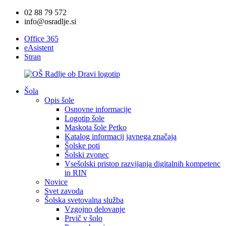
02 88 79 572
info@osradlje.si
Office 365
eAsistent
Stran
Šola
Opis šole
Osnovne informacije
Logotip šole
Maskota šole Petko
Katalog informacij javnega značaja
Šolske poti
Šolski zvonec
Vsešolski pristop razvijanja digitalnih kompetenc
in RIN
Novice
Svet zavoda
Šolska svetovalna služba
Vzgojno delovanje
Prvič v šolo