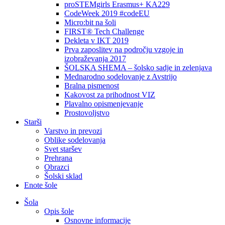
proSTEMgirls Erasmus+ KA229
CodeWeek 2019 #codeEU
Micro:bit na šoli
FIRST® Tech Challenge
Dekleta v IKT 2019
Prva zaposlitev na področju vzgoje in
izobraževanja 2017
ŠOLSKA SHEMA – šolsko sadje in zelenjava
Mednarodno sodelovanje z Avstrijo
Bralna pismenost
Kakovost za prihodnost VIZ
Plavalno opismenjevanje
Prostovoljstvo
Starši
Varstvo in prevozi
Oblike sodelovanja
Svet staršev
Prehrana
Obrazci
Šolski sklad
Enote šole
Šola
Opis šole
Osnovne informacije