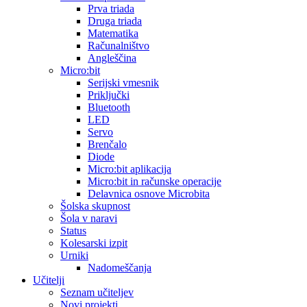
Prva triada
Druga triada
Matematika
Računalništvo
Angleščina
Micro:bit
Serijski vmesnik
Priključki
Bluetooth
LED
Servo
Brenčalo
Diode
Micro:bit aplikacija
Micro:bit in računske operacije
Delavnica osnove Microbita
Šolska skupnost
Šola v naravi
Status
Kolesarski izpit
Urniki
Nadomeščanja
Učitelji
Seznam učiteljev
Novi projekti