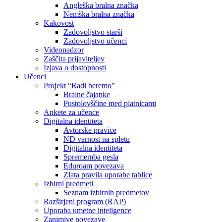
Angleška bralna značka
Nemška bralna značka
Kakovost
Zadovoljstvo starši
Zadovoljstvo učenci
Videonadzor
Zaščita prijaviteljev
Izjava o dostopnosti
Učenci
Projekt “Radi beremo”
Bralne čajanke
Pustolovščine med platnicami
Ankete za učence
Digitalna identiteta
Avtorske pravice
ND varnost na spletu
Digitalna identiteta
Sprememba gesla
Eduroam povezava
Zlata pravila uporabe tablice
Izbirni predmeti
Seznam izbirnih predmetov
Razširjeni program (RAP)
Uporaba umetne inteligence
Zanimive povezave