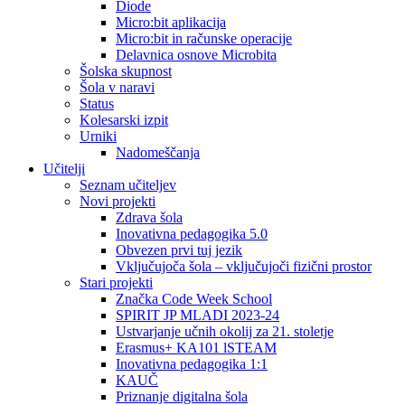
Diode
Micro:bit aplikacija
Micro:bit in računske operacije
Delavnica osnove Microbita
Šolska skupnost
Šola v naravi
Status
Kolesarski izpit
Urniki
Nadomeščanja
Učitelji
Seznam učiteljev
Novi projekti
Zdrava šola
Inovativna pedagogika 5.0
Obvezen prvi tuj jezik
Vključujoča šola – vključujoči fizični prostor
Stari projekti
Značka Code Week School
SPIRIT JP MLADI 2023-24
Ustvarjanje učnih okolij za 21. stoletje
Erasmus+ KA101 lSTEAM
Inovativna pedagogika 1:1
KAUČ
Priznanje digitalna šola