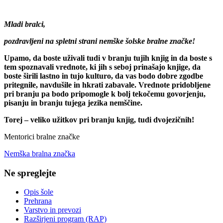
Mladi bralci,
pozdravljeni na spletni strani nemške šolske bralne značke!
Upamo, da boste uživali tudi v branju tujih knjig in da boste s
tem spoznavali vrednote, ki jih s seboj prinašajo knjige, da
boste širili lastno in tujo kulturo, da vas bodo dobre zgodbe
pritegnile, navdušile in hkrati zabavale. Vrednote pridobljene
pri branju pa bodo pripomogle k bolj tekočemu govorjenju,
pisanju in branju tujega jezika nemščine.
Torej – veliko užitkov pri branju knjig, tudi dvojezičnih!
Mentorici bralne značke
Nemška bralna značka
Ne spreglejte
Opis šole
Prehrana
Varstvo in prevozi
Razširjeni program (RAP)