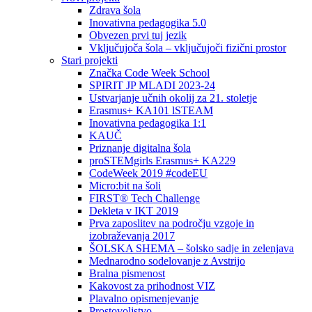
Zdrava šola
Inovativna pedagogika 5.0
Obvezen prvi tuj jezik
Vključujoča šola – vključujoči fizični prostor
Stari projekti
Značka Code Week School
SPIRIT JP MLADI 2023-24
Ustvarjanje učnih okolij za 21. stoletje
Erasmus+ KA101 lSTEAM
Inovativna pedagogika 1:1
KAUČ
Priznanje digitalna šola
proSTEMgirls Erasmus+ KA229
CodeWeek 2019 #codeEU
Micro:bit na šoli
FIRST® Tech Challenge
Dekleta v IKT 2019
Prva zaposlitev na področju vzgoje in
izobraževanja 2017
ŠOLSKA SHEMA – šolsko sadje in zelenjava
Mednarodno sodelovanje z Avstrijo
Bralna pismenost
Kakovost za prihodnost VIZ
Plavalno opismenjevanje
Prostovoljstvo