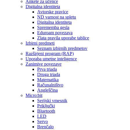
Ankete za učence
Digitalna identiteta
Avtorske pravice
ND varnost na spletu
Digitalna identiteta
Sprememba gesla
Eduroam povezava
Zlata pravila uporabe tablice
Izbirni predmeti
Seznam izbirnih predmetov
Razširjeni program (RAP)
Uporaba umetne inteligence
Zanimive povezave
Prva triada
Druga triada
Matematika
Računalništvo
Angleščina
Micro:bit
Serijski vmesnik
Priključki
Bluetooth
LED
Servo
Brenčalo