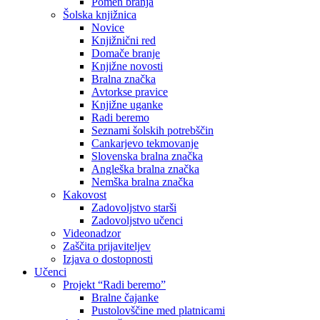
Pomen branja
Šolska knjižnica
Novice
Knjižnični red
Domače branje
Knjižne novosti
Bralna značka
Avtorkse pravice
Knjižne uganke
Radi beremo
Seznami šolskih potrebščin
Cankarjevo tekmovanje
Slovenska bralna značka
Angleška bralna značka
Nemška bralna značka
Kakovost
Zadovoljstvo starši
Zadovoljstvo učenci
Videonadzor
Zaščita prijaviteljev
Izjava o dostopnosti
Učenci
Projekt “Radi beremo”
Bralne čajanke
Pustolovščine med platnicami