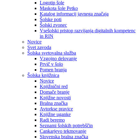
Logotip šole
Maskota šole Petko
Katalog informacij javnega značaja
Šolske poti
Šolski zvonec
Vsešolski pristop razvijanja digitalnih kompetenc
in RIN
Novice
Svet zavoda
Šolska svetovalna služba
Vzgojno delovanje
Prvič v šolo
Pomen branja
Šolska knjižnica
Novice
Knjižnični red
Domače branje
Knjižne novosti
Bralna značka
Avtorkse pravice
Knjižne uganke
Radi beremo
Seznami šolskih potrebščin
Cankarjevo tekmovanje
Slovenska bralna značka