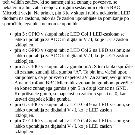
treh velikih zatičev, ki so namenjeni za zunanje povezave, se
nekateri majhni zatiči delijo z drugimi sestavnimi deli na BBC
Micro:bit vezju. Na primer, pin 3 je v skupni rabi z nekaterimi LED
diodami na zaslonu, tako da če zaslon uporabljate za pomikanje po
sporočilih, tega pina ne morete uporabiti.
pin 3
: GPIO v skupni rabi z LED Col 1 LED-zaslona; se
lahko uporablja za ADC in digitalni V / I, ko je LED zaslon
izklopljen.
pin 4
: GPIO v skupni rabi z LED Col 2 na LED zaslonu; se
lahko uporablja za ADC in digitalni V / I, ko je LED zaslon
izklopljen.
pin 5
: GPIO v skupni rabi z gumbom A. S tem lahko sprožite
ali zaznate zunanji klik gumba “A”. Ta pin ima vlečni upor,
kar pomeni, da je privzeto napetost 3V. Za zamenjavo gumba
A na mikrofonu BBC Micro:bit z zunanjim gumbom povežite
en konec zunanjega gumba s pin 5 in drugi konec na GND.
Ko pritisnete gumb, se napetost na zatiču 5 spusti na 0, kar
ustvari dogodek klika gumba.
pin 6
: GPIO v skupni rabi z LED Col 9 na LED zaslonu; se
lahko uporablja za digitalni V / I, ko je LED zaslon
izklopljen.
pin 7
: GPIO v skupni rabi z LED Col 8 na LED zaslonu; se
lahko uporablja za digitalni V / I, ko je LED zaslon
izklopljen.