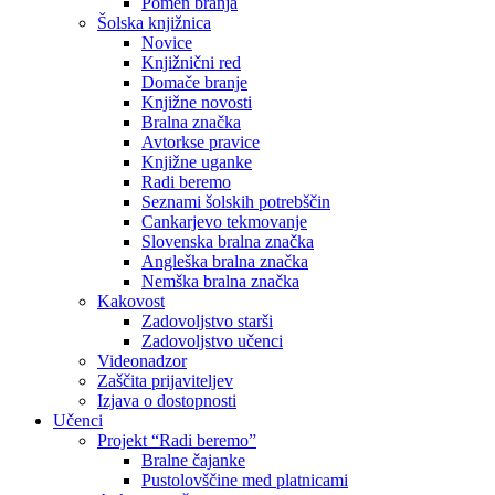
Pomen branja
Šolska knjižnica
Novice
Knjižnični red
Domače branje
Knjižne novosti
Bralna značka
Avtorkse pravice
Knjižne uganke
Radi beremo
Seznami šolskih potrebščin
Cankarjevo tekmovanje
Slovenska bralna značka
Angleška bralna značka
Nemška bralna značka
Kakovost
Zadovoljstvo starši
Zadovoljstvo učenci
Videonadzor
Zaščita prijaviteljev
Izjava o dostopnosti
Učenci
Projekt “Radi beremo”
Bralne čajanke
Pustolovščine med platnicami