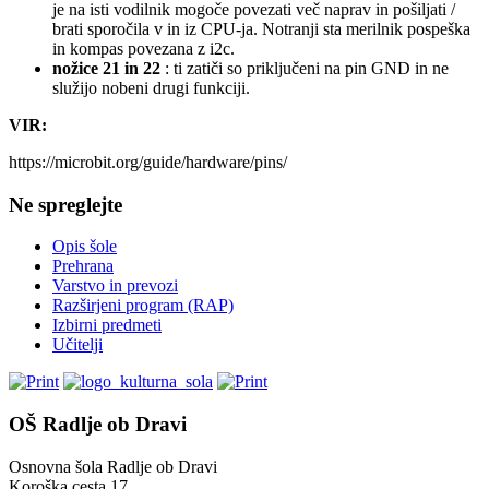
je na isti vodilnik mogoče povezati več naprav in pošiljati /
brati sporočila v in iz CPU-ja. Notranji sta merilnik pospeška
in kompas povezana z i2c.
nožice 21 in 22
: ti zatiči so priključeni na pin GND in ne
služijo nobeni drugi funkciji.
VIR:
https://microbit.org/guide/hardware/pins/
Ne spreglejte
Opis šole
Prehrana
Varstvo in prevozi
Razširjeni program (RAP)
Izbirni predmeti
Učitelji
OŠ Radlje ob Dravi
Osnovna šola Radlje ob Dravi
Koroška cesta 17