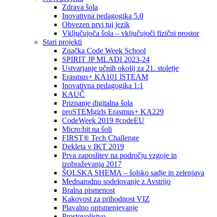
Zdrava šola
Inovativna pedagogika 5.0
Obvezen prvi tuj jezik
Vključujoča šola – vključujoči fizični prostor
Stari projekti
Značka Code Week School
SPIRIT JP MLADI 2023-24
Ustvarjanje učnih okolij za 21. stoletje
Erasmus+ KA101 lSTEAM
Inovativna pedagogika 1:1
KAUČ
Priznanje digitalna šola
proSTEMgirls Erasmus+ KA229
CodeWeek 2019 #codeEU
Micro:bit na šoli
FIRST® Tech Challenge
Dekleta v IKT 2019
Prva zaposlitev na področju vzgoje in
izobraževanja 2017
ŠOLSKA SHEMA – šolsko sadje in zelenjava
Mednarodno sodelovanje z Avstrijo
Bralna pismenost
Kakovost za prihodnost VIZ
Plavalno opismenjevanje
Prostovoljstvo