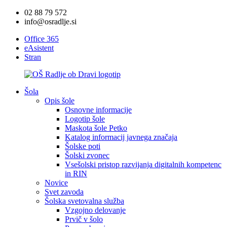
02 88 79 572
info@osradlje.si
Office 365
eAsistent
Stran
Šola
Opis šole
Osnovne informacije
Logotip šole
Maskota šole Petko
Katalog informacij javnega značaja
Šolske poti
Šolski zvonec
Vsešolski pristop razvijanja digitalnih kompetenc
in RIN
Novice
Svet zavoda
Šolska svetovalna služba
Vzgojno delovanje
Prvič v šolo