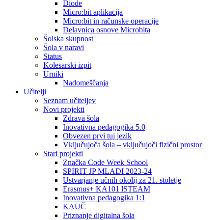
Diode
Micro:bit aplikacija
Micro:bit in računske operacije
Delavnica osnove Microbita
Šolska skupnost
Šola v naravi
Status
Kolesarski izpit
Urniki
Nadomeščanja
Učitelji
Seznam učiteljev
Novi projekti
Zdrava šola
Inovativna pedagogika 5.0
Obvezen prvi tuj jezik
Vključujoča šola – vključujoči fizični prostor
Stari projekti
Značka Code Week School
SPIRIT JP MLADI 2023-24
Ustvarjanje učnih okolij za 21. stoletje
Erasmus+ KA101 lSTEAM
Inovativna pedagogika 1:1
KAUČ
Priznanje digitalna šola