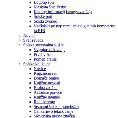
Logotip šole
Maskota šole Petko
Katalog informacij javnega značaja
Šolske poti
Šolski zvonec
Vsešolski pristop razvijanja digitalnih kompetenc
in RIN
Novice
Svet zavoda
Šolska svetovalna služba
Vzgojno delovanje
Prvič v šolo
Pomen branja
Šolska knjižnica
Novice
Knjižnični red
Domače branje
Knjižne novosti
Bralna značka
Avtorkse pravice
Knjižne uganke
Radi beremo
Seznami šolskih potrebščin
Cankarjevo tekmovanje
Slovenska bralna značka