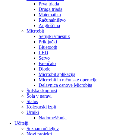
Prva triada
Druga triada
Matematika
Računalništvo
Angleščina
Micro:bit
Serijski vmesnik
Priključki
Bluetooth
LED
Servo
Brenčalo
Diode
Micro:bit aplikacija
Micro:bit in računske operacije
Delavnica osnove Microbita
Šolska skupnost
Šola v naravi
Status
Kolesarski izpit
Urniki
Nadomeščanja
Učitelji
Seznam učiteljev
Novi projekti