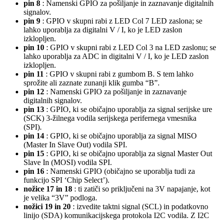
pin 8
: Namenski GPIO za pošiljanje in zaznavanje digitalnih
signalov.
pin 9
: GPIO v skupni rabi z LED Col 7 LED zaslona; se
lahko uporablja za digitalni V / I, ko je LED zaslon
izklopljen.
pin 10
: GPIO v skupni rabi z LED Col 3 na LED zaslonu; se
lahko uporablja za ADC in digitalni V / I, ko je LED zaslon
izklopljen.
pin 11
: GPIO v skupni rabi z gumbom B. S tem lahko
sprožite ali zaznate zunanji klik gumba “B”.
pin 12
: Namenski GPIO za pošiljanje in zaznavanje
digitalnih signalov.
pin 13
: GPIO, ki se običajno uporablja za signal serijske ure
(SCK) 3-žilnega vodila serijskega perifernega vmesnika
(SPI).
pin 14
: GPIO, ki se običajno uporablja za signal MISO
(Master In Slave Out) vodila SPI.
pin 15
: GPIO, ki se običajno uporablja za signal Master Out
Slave In (MOSI) vodila SPI.
pin 16
: Namenski GPIO (običajno se uporablja tudi za
funkcijo SPI ‘Chip Select’).
nožice 17 in 18
: ti zatiči so priključeni na 3V napajanje, kot
je velika “3V” podloga.
nožici 19 in 20
: izvedite taktni signal (SCL) in podatkovno
linijo (SDA) komunikacijskega protokola I2C vodila. Z I2C