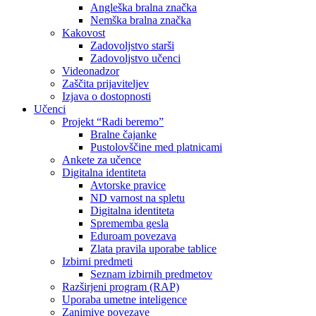
Angleška bralna značka
Nemška bralna značka
Kakovost
Zadovoljstvo starši
Zadovoljstvo učenci
Videonadzor
Zaščita prijaviteljev
Izjava o dostopnosti
Učenci
Projekt “Radi beremo”
Bralne čajanke
Pustolovščine med platnicami
Ankete za učence
Digitalna identiteta
Avtorske pravice
ND varnost na spletu
Digitalna identiteta
Sprememba gesla
Eduroam povezava
Zlata pravila uporabe tablice
Izbirni predmeti
Seznam izbirnih predmetov
Razširjeni program (RAP)
Uporaba umetne inteligence
Zanimive povezave