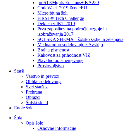
proSTEMgirls Erasmus+ KA229
CodeWeek 2019 #codeEU
Micro:bit na šoli
FIRST® Tech Challenge
Dekleta v IKT 2019
Prva zaposlitev na področju vzgoje in
izobraževanja 2017
ŠOLSKA SHEMA – šolsko sadje in zelenjava
Mednarodno sodelovanje z Avstrijo
Bralna pismenost
Kakovost za prihodnost VIZ
Plavalno opismenjevanje
Prostovoljstvo
Starši
Varstvo in prevozi
Oblike sodelovanja
Svet staršev
Prehrana
Obrazci
Šolski sklad
Enote šole
Šola
Opis šole
Osnovne informacije