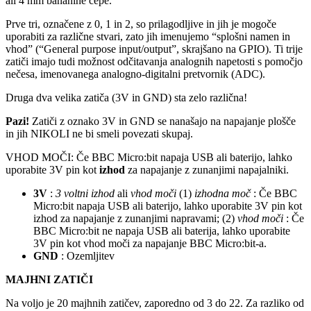
ali 4 mm bananine čepe.
Prve tri, označene z 0, 1 in 2, so prilagodljive in jih je mogoče
uporabiti za različne stvari, zato jih imenujemo “splošni namen in
vhod” (“General purpose input/output”, skrajšano na GPIO). Ti trije
zatiči imajo tudi možnost odčitavanja analognih napetosti s pomočjo
nečesa, imenovanega analogno-digitalni pretvornik (ADC).
Druga dva velika zatiča (3V in GND) sta zelo različna!
Pazi!
Zatiči z oznako 3V in GND se nanašajo na napajanje plošče
in jih NIKOLI ne bi smeli povezati skupaj.
VHOD MOČI: Če BBC Micro:bit napaja USB ali baterijo, lahko
uporabite 3V pin kot
izhod
za napajanje z zunanjimi napajalniki.
3V
:
3 voltni izhod
ali
vhod moči
(1)
izhodna moč
: Če BBC
Micro:bit napaja USB ali baterijo, lahko uporabite 3V pin kot
izhod za napajanje z zunanjimi napravami; (2)
vhod moči
: Če
BBC Micro:bit ne napaja USB ali baterija, lahko uporabite
3V pin kot vhod moči za napajanje BBC Micro:bit-a.
GND
: Ozemljitev
MAJHNI ZATIČI
Na voljo je 20 majhnih zatičev, zaporedno od 3 do 22. Za razliko od