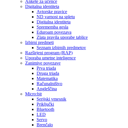
Ankete za učence
Digitalna identiteta
Avtorske pravice
ND varnost na spletu
Digitalna identiteta
Sprememba gesla
Eduroam povezava
Zlata pravila uporabe tablice
Izbirni predmeti
Seznam izbirnih predmetov
Razširjeni program (RAP)
Uporaba umetne inteligence
Zanimive povezave
Prva triada
Druga triada
Matematika
Računalništvo
Angleščina
Micro:bit
Serijski vmesnik
Priključki
Bluetooth
LED
Servo
Brenčalo