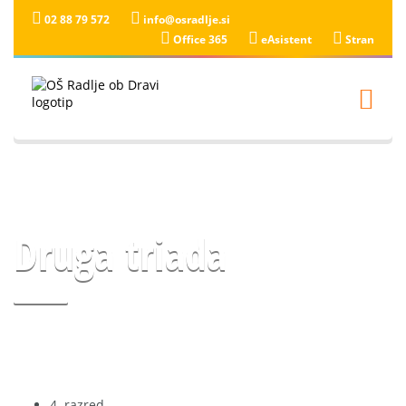
02 88 79 572
info@osradlje.si
Office 365
eAsistent
Stran
Druga triada
4. razred