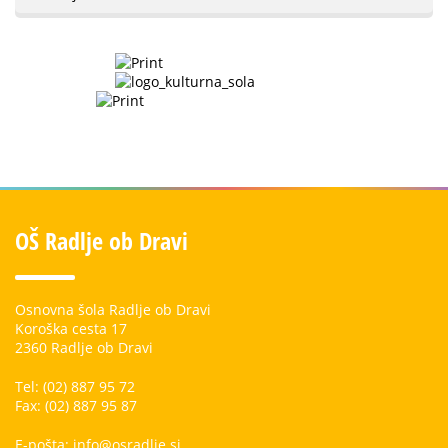
OŠ Radlje ob Dravi
Osnovna šola Radlje ob Dravi
Koroška cesta 17
2360 Radlje ob Dravi
Tel: (02) 887 95 72
Fax: (02) 887 95 87
E-pošta: info@osradlje.si