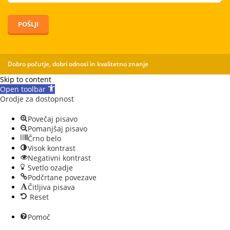
POŠLJI
Dobro počutje, dobri odnosi in kvalitetno znanje
Skip to content
Open toolbar
Orodje za dostopnost
Povečaj pisavo
Pomanjšaj pisavo
Črno belo
Visok kontrast
Negativni kontrast
Svetlo ozadje
Podčrtane povezave
Čitljiva pisava
Reset
Pomoč