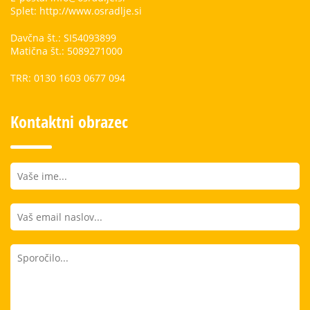
Splet: http://www.osradlje.si
Davčna št.: SI54093899
Matična št.: 5089271000
TRR: 0130 1603 0677 094
Kontaktni obrazec