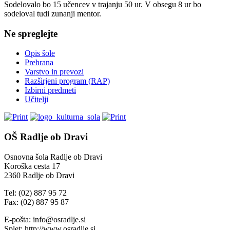
Sodelovalo bo 15 učencev v trajanju 50 ur. V obsegu 8 ur bo
sodeloval tudi zunanji mentor.
Ne spreglejte
Opis šole
Prehrana
Varstvo in prevozi
Razširjeni program (RAP)
Izbirni predmeti
Učitelji
OŠ Radlje ob Dravi
Osnovna šola Radlje ob Dravi
Koroška cesta 17
2360 Radlje ob Dravi
Tel: (02) 887 95 72
Fax: (02) 887 95 87
E-pošta: info@osradlje.si
Splet: http://www.osradlje.si