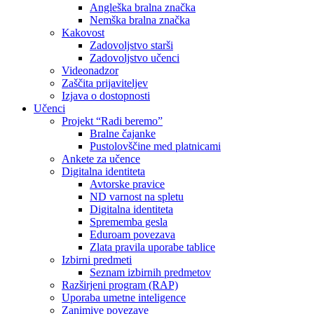
Angleška bralna značka
Nemška bralna značka
Kakovost
Zadovoljstvo starši
Zadovoljstvo učenci
Videonadzor
Zaščita prijaviteljev
Izjava o dostopnosti
Učenci
Projekt “Radi beremo”
Bralne čajanke
Pustolovščine med platnicami
Ankete za učence
Digitalna identiteta
Avtorske pravice
ND varnost na spletu
Digitalna identiteta
Sprememba gesla
Eduroam povezava
Zlata pravila uporabe tablice
Izbirni predmeti
Seznam izbirnih predmetov
Razširjeni program (RAP)
Uporaba umetne inteligence
Zanimive povezave