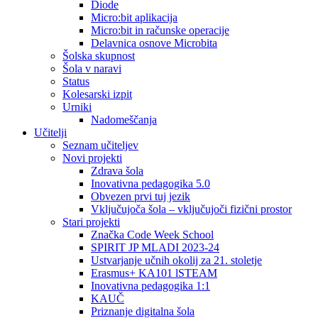
Diode
Micro:bit aplikacija
Micro:bit in računske operacije
Delavnica osnove Microbita
Šolska skupnost
Šola v naravi
Status
Kolesarski izpit
Urniki
Nadomeščanja
Učitelji
Seznam učiteljev
Novi projekti
Zdrava šola
Inovativna pedagogika 5.0
Obvezen prvi tuj jezik
Vključujoča šola – vključujoči fizični prostor
Stari projekti
Značka Code Week School
SPIRIT JP MLADI 2023-24
Ustvarjanje učnih okolij za 21. stoletje
Erasmus+ KA101 lSTEAM
Inovativna pedagogika 1:1
KAUČ
Priznanje digitalna šola