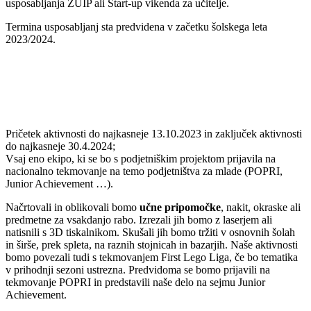
usposabljanja ZUIP ali Start-up vikenda za učitelje.
Termina usposabljanj sta predvidena v začetku šolskega leta
2023/2024.
Pričetek aktivnosti do najkasneje 13.10.2023 in zaključek aktivnosti
do najkasneje 30.4.2024;
Vsaj eno ekipo, ki se bo s podjetniškim projektom prijavila na
nacionalno tekmovanje na temo podjetništva za mlade (POPRI,
Junior Achievement …).
Načrtovali in oblikovali bomo
učne pripomočke
, nakit, okraske ali
predmetne za vsakdanjo rabo. Izrezali jih bomo z laserjem ali
natisnili s 3D tiskalnikom. Skušali jih bomo tržiti v osnovnih šolah
in širše, prek spleta, na raznih stojnicah in bazarjih. Naše aktivnosti
bomo povezali tudi s tekmovanjem First Lego Liga, če bo tematika
v prihodnji sezoni ustrezna. Predvidoma se bomo prijavili na
tekmovanje POPRI in predstavili naše delo na sejmu Junior
Achievement.