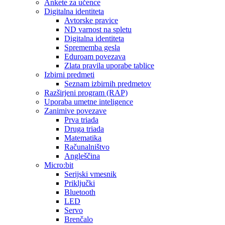
Ankete za učence
Digitalna identiteta
Avtorske pravice
ND varnost na spletu
Digitalna identiteta
Sprememba gesla
Eduroam povezava
Zlata pravila uporabe tablice
Izbirni predmeti
Seznam izbirnih predmetov
Razširjeni program (RAP)
Uporaba umetne inteligence
Zanimive povezave
Prva triada
Druga triada
Matematika
Računalništvo
Angleščina
Micro:bit
Serijski vmesnik
Priključki
Bluetooth
LED
Servo
Brenčalo