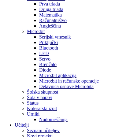
Prva triada
Druga triada
Matematika
Računalništvo
Angleščina
Micro:bit
Serijski vmesnik
Priključki
Bluetooth
LED
Servo
Brenčalo
Diode
Micro:bit aplikacija
Micro:bit in računske operacije
Delavnica osnove Microbita
Šolska skupnost
Šola v naravi
Status
Kolesarski izpit
Urniki
Nadomeščanja
Učitelji
Seznam učiteljev
Novi projekti