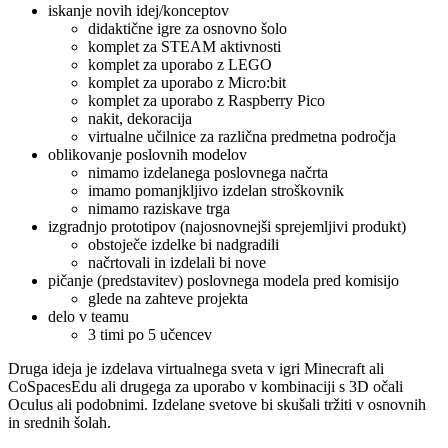
iskanje novih idej/konceptov
didaktične igre za osnovno šolo
komplet za STEAM aktivnosti
komplet za uporabo z LEGO
komplet za uporabo z Micro:bit
komplet za uporabo z Raspberry Pico
nakit, dekoracija
virtualne učilnice za različna predmetna področja
oblikovanje poslovnih modelov
nimamo izdelanega poslovnega načrta
imamo pomanjkljivo izdelan stroškovnik
nimamo raziskave trga
izgradnjo prototipov (najosnovnejši sprejemljivi produkt)
obstoječe izdelke bi nadgradili
načrtovali in izdelali bi nove
pičanje (predstavitev) poslovnega modela pred komisijo
glede na zahteve projekta
delo v teamu
3 timi po 5 učencev
Druga ideja je izdelava virtualnega sveta v igri Minecraft ali
CoSpacesEdu ali drugega za uporabo v kombinaciji s 3D očali
Oculus ali podobnimi. Izdelane svetove bi skušali tržiti v osnovnih
in srednih šolah.