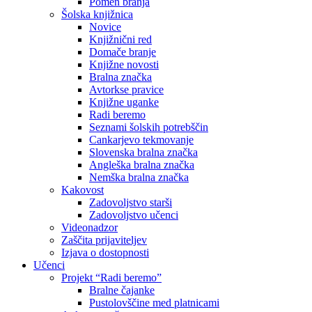
Pomen branja
Šolska knjižnica
Novice
Knjižnični red
Domače branje
Knjižne novosti
Bralna značka
Avtorkse pravice
Knjižne uganke
Radi beremo
Seznami šolskih potrebščin
Cankarjevo tekmovanje
Slovenska bralna značka
Angleška bralna značka
Nemška bralna značka
Kakovost
Zadovoljstvo starši
Zadovoljstvo učenci
Videonadzor
Zaščita prijaviteljev
Izjava o dostopnosti
Učenci
Projekt “Radi beremo”
Bralne čajanke
Pustolovščine med platnicami