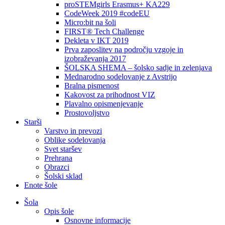
proSTEMgirls Erasmus+ KA229
CodeWeek 2019 #codeEU
Micro:bit na šoli
FIRST® Tech Challenge
Dekleta v IKT 2019
Prva zaposlitev na področju vzgoje in
izobraževanja 2017
ŠOLSKA SHEMA – šolsko sadje in zelenjava
Mednarodno sodelovanje z Avstrijo
Bralna pismenost
Kakovost za prihodnost VIZ
Plavalno opismenjevanje
Prostovoljstvo
Starši
Varstvo in prevozi
Oblike sodelovanja
Svet staršev
Prehrana
Obrazci
Šolski sklad
Enote šole
Šola
Opis šole
Osnovne informacije