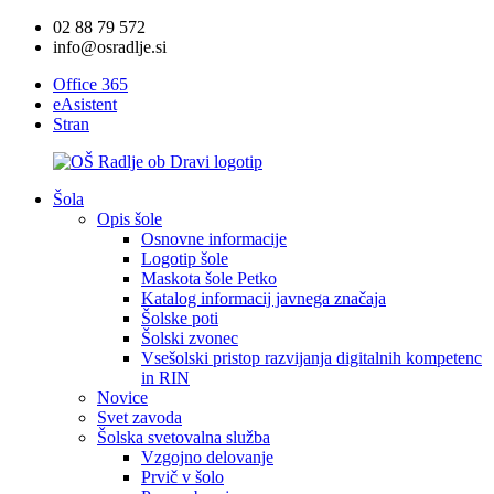
02 88 79 572
info@osradlje.si
Office 365
eAsistent
Stran
Šola
Opis šole
Osnovne informacije
Logotip šole
Maskota šole Petko
Katalog informacij javnega značaja
Šolske poti
Šolski zvonec
Vsešolski pristop razvijanja digitalnih kompetenc
in RIN
Novice
Svet zavoda
Šolska svetovalna služba
Vzgojno delovanje
Prvič v šolo