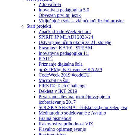
Zdrava šola
Inovativna pedagogika 5.0
Obvezen prvi tuj jezik
Vključujoča šola – vključujoči fizični prostor
Stari projekti
Značka Code Week School
SPIRIT JP MLADI 2023-24
Ustvarjanje učnih okolij za 21. stoletje
Erasmus+ KA101 lSTEAM
Inovativna pedagogika 1:1
KAUČ
Priznanje digitalna šola
proSTEMgirls Erasmus+ KA229
CodeWeek 2019 #codeEU
Micro:bit na šoli
FIRST® Tech Challenge
Dekleta v IKT 2019
Prva zaposlitev na področju vzgoje in
izobraževanja 2017
ŠOLSKA SHEMA – šolsko sadje in zelenjava
Mednarodno sodelovanje z Avstrijo
Bralna pismenost
Kakovost za prihodnost VIZ
Plavalno opismenjevanje
Prostovoljstvo