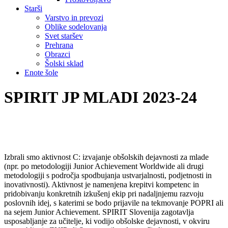
Starši
Varstvo in prevozi
Oblike sodelovanja
Svet staršev
Prehrana
Obrazci
Šolski sklad
Enote šole
SPIRIT JP MLADI 2023-24
Izbrali smo aktivnost C: izvajanje obšolskih dejavnosti za mlade
(npr. po metodologiji Junior Achievement Worldwide ali drugi
metodologiji s področja spodbujanja ustvarjalnosti, podjetnosti in
inovativnosti). Aktivnost je namenjena krepitvi kompetenc in
pridobivanju konkretnih izkušenj ekip pri nadaljnjemu razvoju
poslovnih idej, s katerimi se bodo prijavile na tekmovanje POPRI ali
na sejem Junior Achievement. SPIRIT Slovenija zagotavlja
usposabljanje za učitelje, ki vodijo obšolske dejavnosti, v okviru