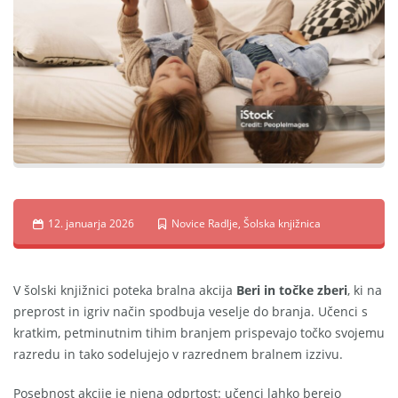
12. januarja 2026
Novice Radlje
,
Šolska knjižnica
V šolski knjižnici poteka bralna akcija
Beri in točke zberi
, ki na
preprost in igriv način spodbuja veselje do branja. Učenci s
kratkim, petminutnim tihim branjem prispevajo točko svojemu
razredu in tako sodelujejo v razrednem bralnem izzivu.
Posebnost akcije je njena odprtost: učenci lahko berejo