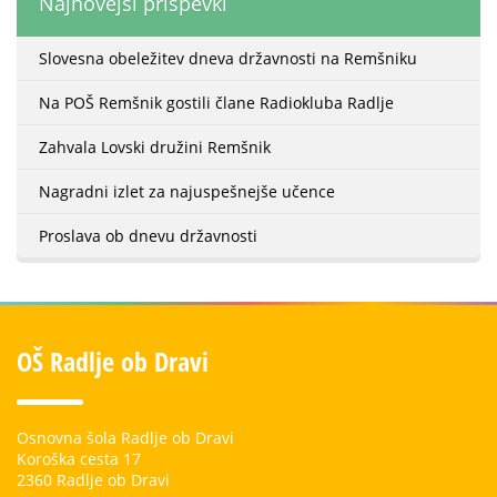
Najnovejši prispevki
Slovesna obeležitev dneva državnosti na Remšniku
Na POŠ Remšnik gostili člane Radiokluba Radlje
Zahvala Lovski družini Remšnik
Nagradni izlet za najuspešnejše učence
Proslava ob dnevu državnosti
OŠ Radlje ob Dravi
Osnovna šola Radlje ob Dravi
Koroška cesta 17
2360 Radlje ob Dravi