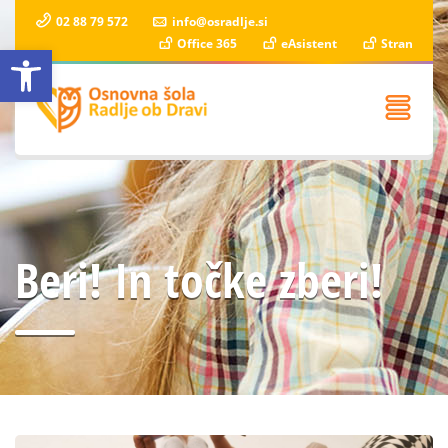
02 88 79 572
info@osradlje.si
Office 365
eAsistent
Stran
Open toolbar
Beri! In točke zberi!