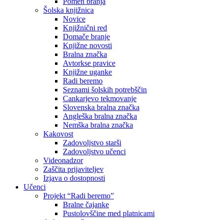
Pomen branja
Šolska knjižnica
Novice
Knjižnični red
Domače branje
Knjižne novosti
Bralna značka
Avtorkse pravice
Knjižne uganke
Radi beremo
Seznami šolskih potrebščin
Cankarjevo tekmovanje
Slovenska bralna značka
Angleška bralna značka
Nemška bralna značka
Kakovost
Zadovoljstvo starši
Zadovoljstvo učenci
Videonadzor
Zaščita prijaviteljev
Izjava o dostopnosti
Učenci
Projekt “Radi beremo”
Bralne čajanke
Pustolovščine med platnicami