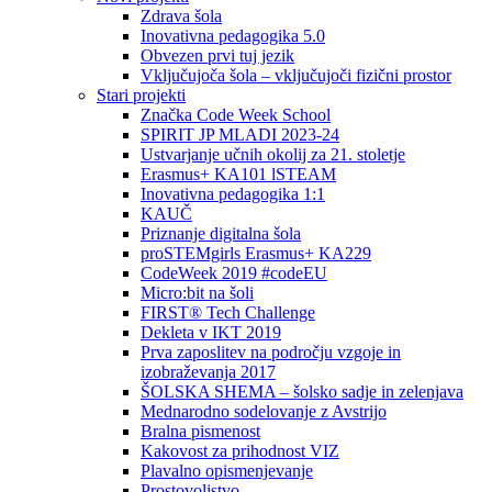
Zdrava šola
Inovativna pedagogika 5.0
Obvezen prvi tuj jezik
Vključujoča šola – vključujoči fizični prostor
Stari projekti
Značka Code Week School
SPIRIT JP MLADI 2023-24
Ustvarjanje učnih okolij za 21. stoletje
Erasmus+ KA101 lSTEAM
Inovativna pedagogika 1:1
KAUČ
Priznanje digitalna šola
proSTEMgirls Erasmus+ KA229
CodeWeek 2019 #codeEU
Micro:bit na šoli
FIRST® Tech Challenge
Dekleta v IKT 2019
Prva zaposlitev na področju vzgoje in
izobraževanja 2017
ŠOLSKA SHEMA – šolsko sadje in zelenjava
Mednarodno sodelovanje z Avstrijo
Bralna pismenost
Kakovost za prihodnost VIZ
Plavalno opismenjevanje
Prostovoljstvo