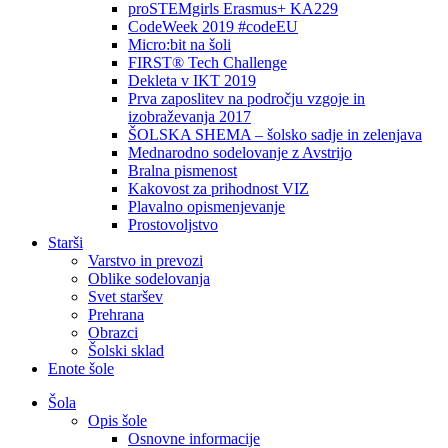
proSTEMgirls Erasmus+ KA229
CodeWeek 2019 #codeEU
Micro:bit na šoli
FIRST® Tech Challenge
Dekleta v IKT 2019
Prva zaposlitev na področju vzgoje in
izobraževanja 2017
ŠOLSKA SHEMA – šolsko sadje in zelenjava
Mednarodno sodelovanje z Avstrijo
Bralna pismenost
Kakovost za prihodnost VIZ
Plavalno opismenjevanje
Prostovoljstvo
Starši
Varstvo in prevozi
Oblike sodelovanja
Svet staršev
Prehrana
Obrazci
Šolski sklad
Enote šole
Šola
Opis šole
Osnovne informacije