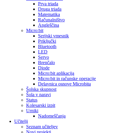
Prva triada
Druga triada
Matematika
Računalništvo
Angleščina
Micro:bit
Serijski vmesnik
Priključki
Bluetooth
LED
Servo
Brenčalo
Diode
Micro:bit aplikacija
Micro:bit in računske operacije
Delavnica osnove Microbita
Šolska skupnost
Šola v naravi
Status
Kolesarski izpit
Urniki
Nadomeščanja
Učitelji
Seznam učiteljev
Novi projekti