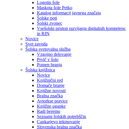
Logotip šole
Maskota šole Petko
Katalog informacij javnega značaja
Šolske poti
Šolski zvonec
Vsešolski pristop razvijanja digitalnih kompetenc
in RIN
Novice
Svet zavoda
Šolska svetovalna služba
Vzgojno delovanje
Prvič v šolo
Pomen branja
Šolska knjižnica
Novice
Knjižnični red
Domače branje
Knjižne novosti
Bralna značka
Avtorkse pravice
Knjižne uganke
Radi beremo
Seznami šolskih potrebščin
Cankarjevo tekmovanje
Slovenska bralna značka