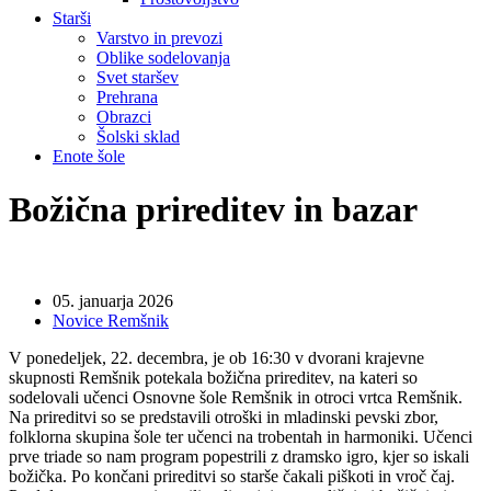
Starši
Varstvo in prevozi
Oblike sodelovanja
Svet staršev
Prehrana
Obrazci
Šolski sklad
Enote šole
Božična prireditev in bazar
05. januarja 2026
Novice Remšnik
V ponedeljek, 22. decembra, je ob 16:30 v dvorani krajevne
skupnosti Remšnik potekala božična prireditev, na kateri so
sodelovali učenci Osnovne šole Remšnik in otroci vrtca Remšnik.
Na prireditvi so se predstavili otroški in mladinski pevski zbor,
folklorna skupina šole ter učenci na trobentah in harmoniki. Učenci
prve triade so nam program popestrili z dramsko igro, kjer so iskali
božička. Po končani prireditvi so starše čakali piškoti in vroč čaj.