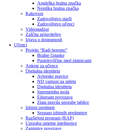
Angleška bralna značka
Nemška bralna značka
Kakovost
Zadovoljstvo starši
Zadovoljstvo učenci
Videonadzor
Zaščita prijaviteljev
Izjava o dostopnosti
Učenci
Projekt “Radi beremo”
Bralne čajanke
Pustolovščine med platnicami
Ankete za učence
Digitalna identiteta
Avtorske pravice
ND varnost na spletu
Digitalna identiteta
Sprememba gesla
Eduroam povezava
Zlata pravila uporabe tablice
Izbirni predmeti
Seznam izbirnih predmetov
Razširjeni program (RAP)
Uporaba umetne inteligence
Zanimive povezave