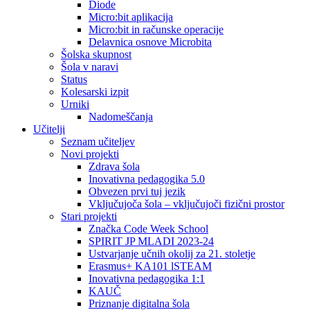
Diode
Micro:bit aplikacija
Micro:bit in računske operacije
Delavnica osnove Microbita
Šolska skupnost
Šola v naravi
Status
Kolesarski izpit
Urniki
Nadomeščanja
Učitelji
Seznam učiteljev
Novi projekti
Zdrava šola
Inovativna pedagogika 5.0
Obvezen prvi tuj jezik
Vključujoča šola – vključujoči fizični prostor
Stari projekti
Značka Code Week School
SPIRIT JP MLADI 2023-24
Ustvarjanje učnih okolij za 21. stoletje
Erasmus+ KA101 lSTEAM
Inovativna pedagogika 1:1
KAUČ
Priznanje digitalna šola