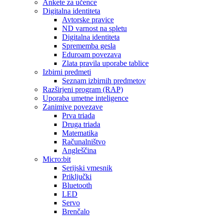
Ankete za učence
Digitalna identiteta
Avtorske pravice
ND varnost na spletu
Digitalna identiteta
Sprememba gesla
Eduroam povezava
Zlata pravila uporabe tablice
Izbirni predmeti
Seznam izbirnih predmetov
Razširjeni program (RAP)
Uporaba umetne inteligence
Zanimive povezave
Prva triada
Druga triada
Matematika
Računalništvo
Angleščina
Micro:bit
Serijski vmesnik
Priključki
Bluetooth
LED
Servo
Brenčalo