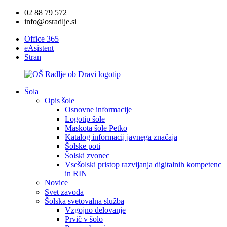
02 88 79 572
info@osradlje.si
Office 365
eAsistent
Stran
Šola
Opis šole
Osnovne informacije
Logotip šole
Maskota šole Petko
Katalog informacij javnega značaja
Šolske poti
Šolski zvonec
Vsešolski pristop razvijanja digitalnih kompetenc
in RIN
Novice
Svet zavoda
Šolska svetovalna služba
Vzgojno delovanje
Prvič v šolo