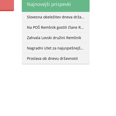
Najnovejši prispevki
Slovesna obeležitev dneva državnosti na Remšniku
Na POŠ Remšnik gostili člane Radiokluba Radlje
Zahvala Lovski družini Remšnik
Nagradni izlet za najuspešnejše učence
Proslava ob dnevu državnosti