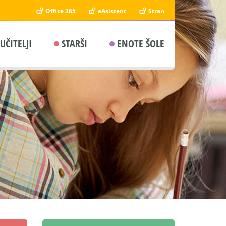
Office 365
eAsistent
Stran
UČITELJI
STARŠI
ENOTE ŠOLE