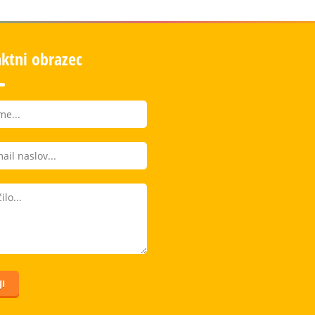
ktni obrazec
I