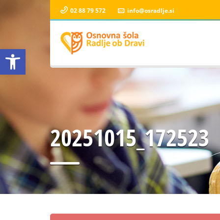
02 88 79 572
info@osradlje.si
Open toolbar
20251015_172523