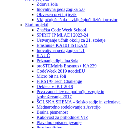
Zdrava šola
Inovativna pedagogika 5.0
Obvezen prvi tuj jezik
Vključujoča šola – vključujoči fizični prostor
Stari projekti
Značka Code Week School
SPIRIT JP MLADI 2023-24
Ustvarjanje učnih okolij za 21. stoletje
Erasmus+ KA101 lSTEAM
Inovativna pedagogika 1:1
KAUČ
Priznanje digitalna šola
proSTEMgirls Erasmus+ KA229
CodeWeek 2019 #codeEU
Micro:bit na šoli
FIRST® Tech Challenge
Dekleta v IKT 2019
Prva zaposlitev na področju vzgoje in
izobraževanja 2017
ŠOLSKA SHEMA – šolsko sadje in zelenjava
Mednarodno sodelovanje z Avstrijo
Bralna pismenost
Kakovost za prihodnost VIZ
Plavalno opismenjevanje
Prostovoljstvo