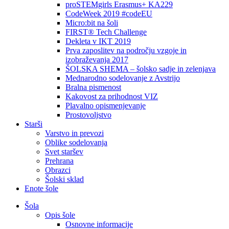
proSTEMgirls Erasmus+ KA229
CodeWeek 2019 #codeEU
Micro:bit na šoli
FIRST® Tech Challenge
Dekleta v IKT 2019
Prva zaposlitev na področju vzgoje in
izobraževanja 2017
ŠOLSKA SHEMA – šolsko sadje in zelenjava
Mednarodno sodelovanje z Avstrijo
Bralna pismenost
Kakovost za prihodnost VIZ
Plavalno opismenjevanje
Prostovoljstvo
Starši
Varstvo in prevozi
Oblike sodelovanja
Svet staršev
Prehrana
Obrazci
Šolski sklad
Enote šole
Šola
Opis šole
Osnovne informacije