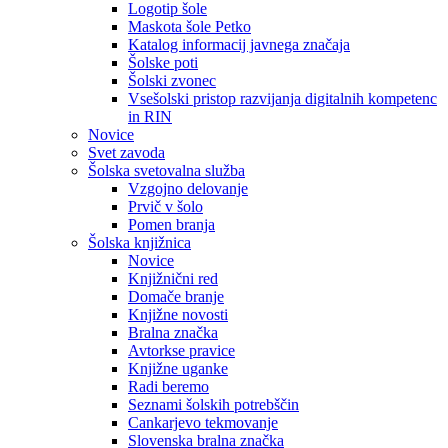
Logotip šole
Maskota šole Petko
Katalog informacij javnega značaja
Šolske poti
Šolski zvonec
Vsešolski pristop razvijanja digitalnih kompetenc
in RIN
Novice
Svet zavoda
Šolska svetovalna služba
Vzgojno delovanje
Prvič v šolo
Pomen branja
Šolska knjižnica
Novice
Knjižnični red
Domače branje
Knjižne novosti
Bralna značka
Avtorkse pravice
Knjižne uganke
Radi beremo
Seznami šolskih potrebščin
Cankarjevo tekmovanje
Slovenska bralna značka