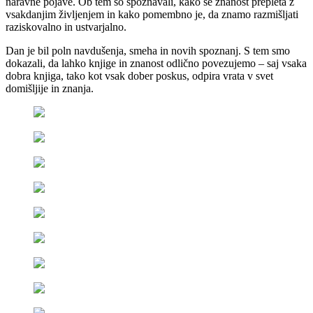
naravne pojave. Ob tem so spoznavali, kako se znanost prepleta z
vsakdanjim življenjem in kako pomembno je, da znamo razmišljati
raziskovalno in ustvarjalno.
Dan je bil poln navdušenja, smeha in novih spoznanj. S tem smo
dokazali, da lahko knjige in znanost odlično povezujemo – saj vsaka
dobra knjiga, tako kot vsak dober poskus, odpira vrata v svet
domišljije in znanja.