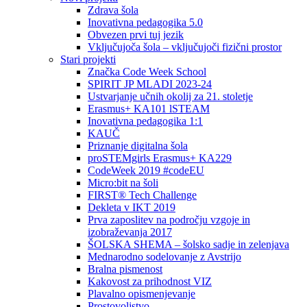
Zdrava šola
Inovativna pedagogika 5.0
Obvezen prvi tuj jezik
Vključujoča šola – vključujoči fizični prostor
Stari projekti
Značka Code Week School
SPIRIT JP MLADI 2023-24
Ustvarjanje učnih okolij za 21. stoletje
Erasmus+ KA101 lSTEAM
Inovativna pedagogika 1:1
KAUČ
Priznanje digitalna šola
proSTEMgirls Erasmus+ KA229
CodeWeek 2019 #codeEU
Micro:bit na šoli
FIRST® Tech Challenge
Dekleta v IKT 2019
Prva zaposlitev na področju vzgoje in
izobraževanja 2017
ŠOLSKA SHEMA – šolsko sadje in zelenjava
Mednarodno sodelovanje z Avstrijo
Bralna pismenost
Kakovost za prihodnost VIZ
Plavalno opismenjevanje
Prostovoljstvo