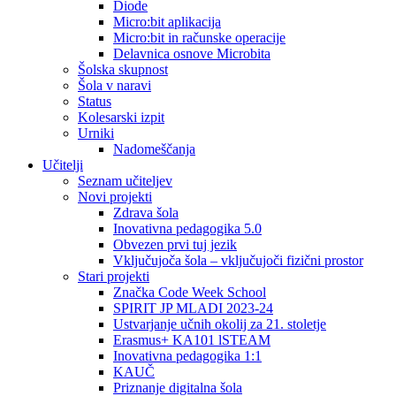
Diode
Micro:bit aplikacija
Micro:bit in računske operacije
Delavnica osnove Microbita
Šolska skupnost
Šola v naravi
Status
Kolesarski izpit
Urniki
Nadomeščanja
Učitelji
Seznam učiteljev
Novi projekti
Zdrava šola
Inovativna pedagogika 5.0
Obvezen prvi tuj jezik
Vključujoča šola – vključujoči fizični prostor
Stari projekti
Značka Code Week School
SPIRIT JP MLADI 2023-24
Ustvarjanje učnih okolij za 21. stoletje
Erasmus+ KA101 lSTEAM
Inovativna pedagogika 1:1
KAUČ
Priznanje digitalna šola