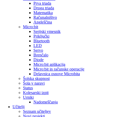
Prva triada
Druga triada
Matematika
Računalništvo
Angleščina
Micro:bit
Serijski vmesnik
Priključki
Bluetooth
LED
Servo
Brenčalo
Diode
Micro:bit aplikacija
Micro:bit in računske operacije
Delavnica osnove Microbita
Šolska skupnost
Šola v naravi
Status
Kolesarski izpit
Urniki
Nadomeščanja
Učitelji
Seznam učiteljev
Novi projekti