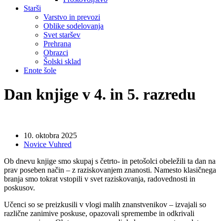
Starši
Varstvo in prevozi
Oblike sodelovanja
Svet staršev
Prehrana
Obrazci
Šolski sklad
Enote šole
Dan knjige v 4. in 5. razredu
10. oktobra 2025
Novice Vuhred
Ob dnevu knjige smo skupaj s četrto- in petošolci obeležili ta dan na
prav poseben način – z raziskovanjem znanosti. Namesto klasičnega
branja smo tokrat vstopili v svet raziskovanja, radovednosti in
poskusov.
Učenci so se preizkusili v vlogi malih znanstvenikov – izvajali so
različne zanimive poskuse, opazovali spremembe in odkrivali