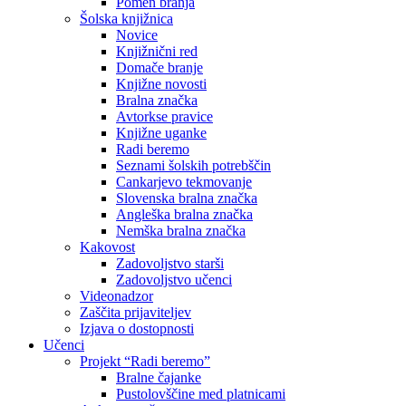
Pomen branja
Šolska knjižnica
Novice
Knjižnični red
Domače branje
Knjižne novosti
Bralna značka
Avtorkse pravice
Knjižne uganke
Radi beremo
Seznami šolskih potrebščin
Cankarjevo tekmovanje
Slovenska bralna značka
Angleška bralna značka
Nemška bralna značka
Kakovost
Zadovoljstvo starši
Zadovoljstvo učenci
Videonadzor
Zaščita prijaviteljev
Izjava o dostopnosti
Učenci
Projekt “Radi beremo”
Bralne čajanke
Pustolovščine med platnicami