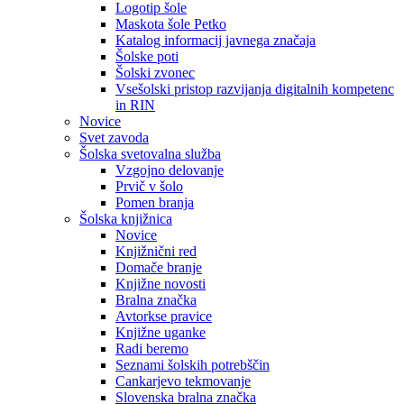
Logotip šole
Maskota šole Petko
Katalog informacij javnega značaja
Šolske poti
Šolski zvonec
Vsešolski pristop razvijanja digitalnih kompetenc
in RIN
Novice
Svet zavoda
Šolska svetovalna služba
Vzgojno delovanje
Prvič v šolo
Pomen branja
Šolska knjižnica
Novice
Knjižnični red
Domače branje
Knjižne novosti
Bralna značka
Avtorkse pravice
Knjižne uganke
Radi beremo
Seznami šolskih potrebščin
Cankarjevo tekmovanje
Slovenska bralna značka