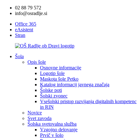
02 88 79 572
info@osradlje.si
Office 365
eAsistent
Stran
Šola
Opis šole
Osnovne informacije
Logotip šole
Maskota šole Petko
Katalog informacij javnega značaja
Šolske poti
Šolski zvonec
Vsešolski pristop razvijanja digitalnih kompetenc
in RIN
Novice
Svet zavoda
Šolska svetovalna služba
Vzgojno delovanje
Prvič v šolo