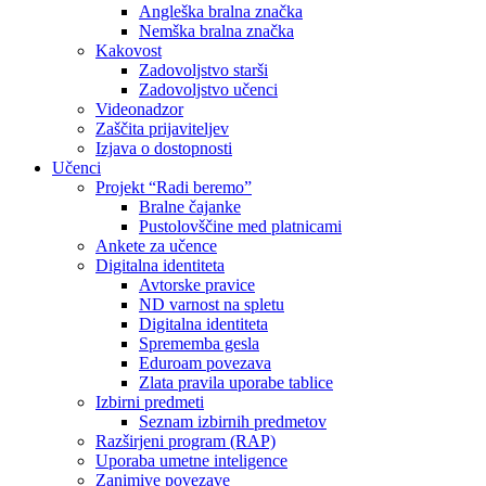
Angleška bralna značka
Nemška bralna značka
Kakovost
Zadovoljstvo starši
Zadovoljstvo učenci
Videonadzor
Zaščita prijaviteljev
Izjava o dostopnosti
Učenci
Projekt “Radi beremo”
Bralne čajanke
Pustolovščine med platnicami
Ankete za učence
Digitalna identiteta
Avtorske pravice
ND varnost na spletu
Digitalna identiteta
Sprememba gesla
Eduroam povezava
Zlata pravila uporabe tablice
Izbirni predmeti
Seznam izbirnih predmetov
Razširjeni program (RAP)
Uporaba umetne inteligence
Zanimive povezave