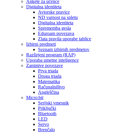
Ankete za učence
Digitalna identiteta
Avtorske pravice
ND varnost na spletu
Digitalna identiteta
Sprememba gesla
Eduroam povezava
Zlata pravila uporabe tablice
Izbirni predmeti
Seznam izbirnih predmetov
Razširjeni program (RAP)
Uporaba umetne inteligence
Zanimive povezave
Prva triada
Druga triada
Matematika
Računalništvo
Angleščina
Micro:bit
Serijski vmesnik
Priključki
Bluetooth
LED
Servo
Brenčalo