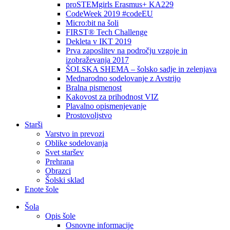
proSTEMgirls Erasmus+ KA229
CodeWeek 2019 #codeEU
Micro:bit na šoli
FIRST® Tech Challenge
Dekleta v IKT 2019
Prva zaposlitev na področju vzgoje in
izobraževanja 2017
ŠOLSKA SHEMA – šolsko sadje in zelenjava
Mednarodno sodelovanje z Avstrijo
Bralna pismenost
Kakovost za prihodnost VIZ
Plavalno opismenjevanje
Prostovoljstvo
Starši
Varstvo in prevozi
Oblike sodelovanja
Svet staršev
Prehrana
Obrazci
Šolski sklad
Enote šole
Šola
Opis šole
Osnovne informacije