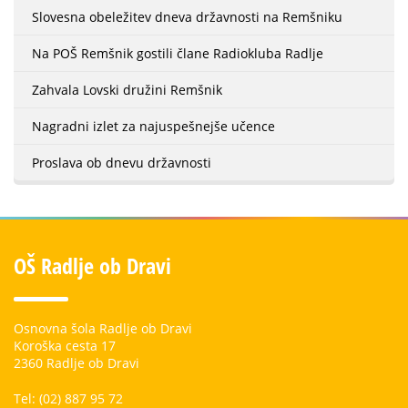
Slovesna obeležitev dneva državnosti na Remšniku
Na POŠ Remšnik gostili člane Radiokluba Radlje
Zahvala Lovski družini Remšnik
Nagradni izlet za najuspešnejše učence
Proslava ob dnevu državnosti
OŠ Radlje ob Dravi
Osnovna šola Radlje ob Dravi
Koroška cesta 17
2360 Radlje ob Dravi
Tel: (02) 887 95 72