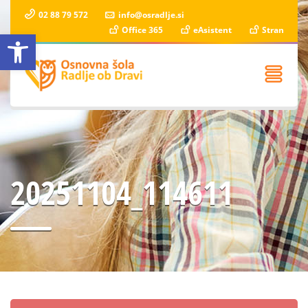
02 88 79 572
info@osradlje.si
Office 365
eAsistent
Stran
Open toolbar
20251104_114611