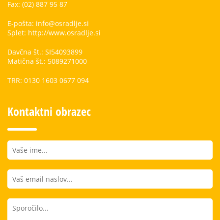
Fax: (02) 887 95 87
E-pošta: info@osradlje.si
Splet: http://www.osradlje.si
Davčna št.: SI54093899
Matična št.: 5089271000
TRR: 0130 1603 0677 094
Kontaktni obrazec