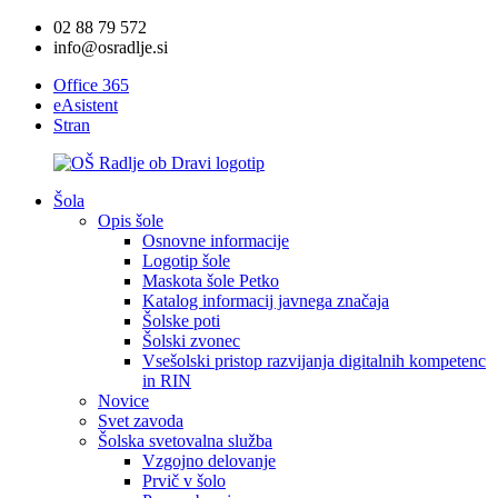
02 88 79 572
info@osradlje.si
Office 365
eAsistent
Stran
Šola
Opis šole
Osnovne informacije
Logotip šole
Maskota šole Petko
Katalog informacij javnega značaja
Šolske poti
Šolski zvonec
Vsešolski pristop razvijanja digitalnih kompetenc
in RIN
Novice
Svet zavoda
Šolska svetovalna služba
Vzgojno delovanje
Prvič v šolo