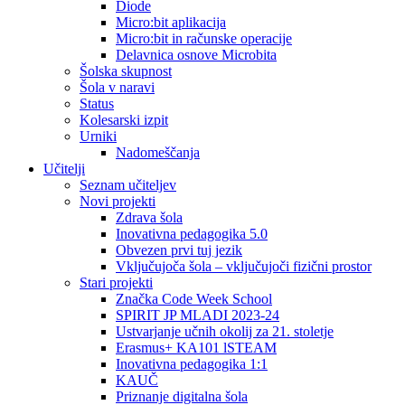
Diode
Micro:bit aplikacija
Micro:bit in računske operacije
Delavnica osnove Microbita
Šolska skupnost
Šola v naravi
Status
Kolesarski izpit
Urniki
Nadomeščanja
Učitelji
Seznam učiteljev
Novi projekti
Zdrava šola
Inovativna pedagogika 5.0
Obvezen prvi tuj jezik
Vključujoča šola – vključujoči fizični prostor
Stari projekti
Značka Code Week School
SPIRIT JP MLADI 2023-24
Ustvarjanje učnih okolij za 21. stoletje
Erasmus+ KA101 lSTEAM
Inovativna pedagogika 1:1
KAUČ
Priznanje digitalna šola