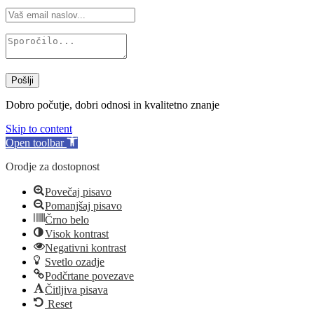
Pošlji
Dobro počutje, dobri odnosi in kvalitetno znanje
Skip to content
Open toolbar
Orodje za dostopnost
Povečaj pisavo
Pomanjšaj pisavo
Črno belo
Visok kontrast
Negativni kontrast
Svetlo ozadje
Podčrtane povezave
Čitljiva pisava
Reset