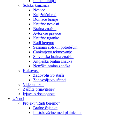
Pomen branja
Šolska knjižnica
Novice
Knjižnični red
Domače branje
Knjižne novosti
Bralna značka
Avtorkse pravice
Knjižne uganke
Radi beremo
Seznami šolskih potrebščin
Cankarjevo tekmovanje
Slovenska bralna značka
Angleška bralna značka
Nemška bralna značka
Kakovost
Zadovoljstvo starši
Zadovoljstvo učenci
Videonadzor
Zaščita prijaviteljev
Izjava o dostopnosti
Učenci
Projekt “Radi beremo”
Bralne čajanke
Pustolovščine med platnicami