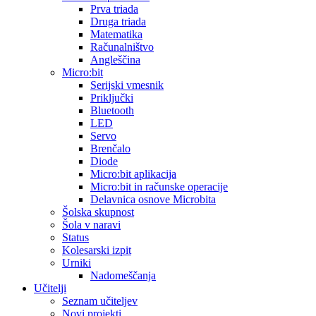
Prva triada
Druga triada
Matematika
Računalništvo
Angleščina
Micro:bit
Serijski vmesnik
Priključki
Bluetooth
LED
Servo
Brenčalo
Diode
Micro:bit aplikacija
Micro:bit in računske operacije
Delavnica osnove Microbita
Šolska skupnost
Šola v naravi
Status
Kolesarski izpit
Urniki
Nadomeščanja
Učitelji
Seznam učiteljev
Novi projekti