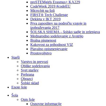
proSTEMgirls Erasmus+ KA229
CodeWeek 2019 #codeEU
Micro:bit na šoli
FIRST® Tech Challenge
Dekleta v IKT 2019
Prva zaposlitev na področju vzgoje in
izobraževanja 2017
ŠOLSKA SHEMA – šolsko sadje in zelenjava
Mednarodno sodelovanje z Avstrijo
Bralna pismenost
Kakovost za prihodnost VIZ
Plavalno opismenjevanje
Prostovoljstvo
Starši
Varstvo in prevozi
Oblike sodelovanja
Svet staršev
Prehrana
Obrazci
Šolski sklad
Enote šole
Šola
Opis šole
Osnovne informacije