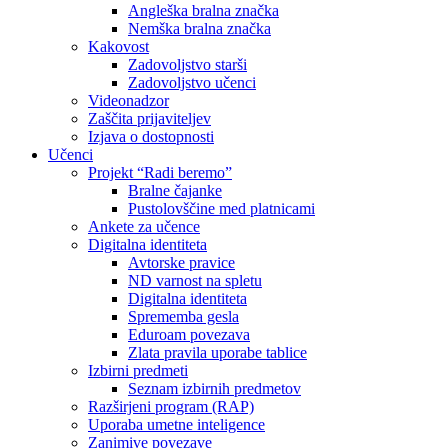
Angleška bralna značka
Nemška bralna značka
Kakovost
Zadovoljstvo starši
Zadovoljstvo učenci
Videonadzor
Zaščita prijaviteljev
Izjava o dostopnosti
Učenci
Projekt “Radi beremo”
Bralne čajanke
Pustolovščine med platnicami
Ankete za učence
Digitalna identiteta
Avtorske pravice
ND varnost na spletu
Digitalna identiteta
Sprememba gesla
Eduroam povezava
Zlata pravila uporabe tablice
Izbirni predmeti
Seznam izbirnih predmetov
Razširjeni program (RAP)
Uporaba umetne inteligence
Zanimive povezave