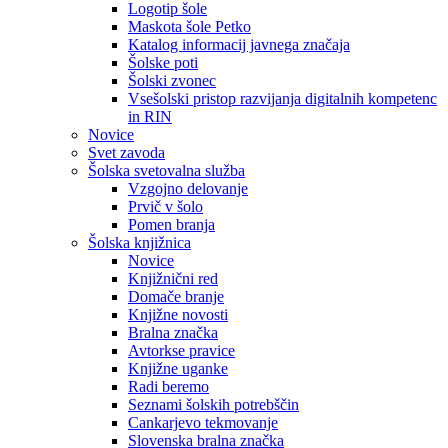
Logotip šole
Maskota šole Petko
Katalog informacij javnega značaja
Šolske poti
Šolski zvonec
Vsešolski pristop razvijanja digitalnih kompetenc
in RIN
Novice
Svet zavoda
Šolska svetovalna služba
Vzgojno delovanje
Prvič v šolo
Pomen branja
Šolska knjižnica
Novice
Knjižnični red
Domače branje
Knjižne novosti
Bralna značka
Avtorkse pravice
Knjižne uganke
Radi beremo
Seznami šolskih potrebščin
Cankarjevo tekmovanje
Slovenska bralna značka