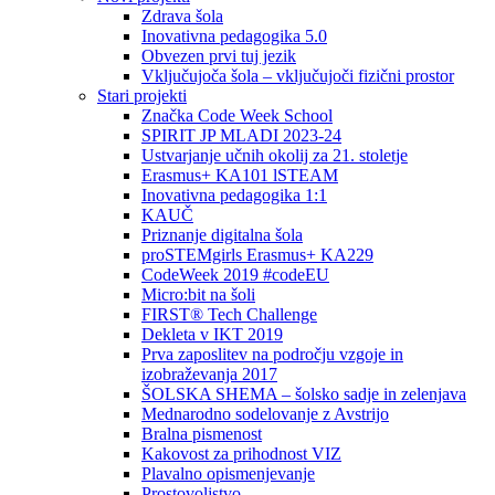
Zdrava šola
Inovativna pedagogika 5.0
Obvezen prvi tuj jezik
Vključujoča šola – vključujoči fizični prostor
Stari projekti
Značka Code Week School
SPIRIT JP MLADI 2023-24
Ustvarjanje učnih okolij za 21. stoletje
Erasmus+ KA101 lSTEAM
Inovativna pedagogika 1:1
KAUČ
Priznanje digitalna šola
proSTEMgirls Erasmus+ KA229
CodeWeek 2019 #codeEU
Micro:bit na šoli
FIRST® Tech Challenge
Dekleta v IKT 2019
Prva zaposlitev na področju vzgoje in
izobraževanja 2017
ŠOLSKA SHEMA – šolsko sadje in zelenjava
Mednarodno sodelovanje z Avstrijo
Bralna pismenost
Kakovost za prihodnost VIZ
Plavalno opismenjevanje
Prostovoljstvo