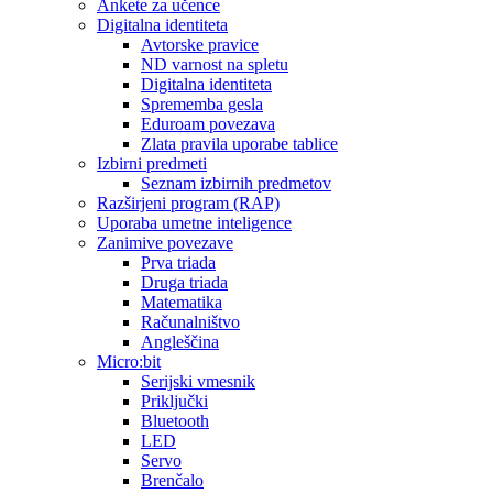
Ankete za učence
Digitalna identiteta
Avtorske pravice
ND varnost na spletu
Digitalna identiteta
Sprememba gesla
Eduroam povezava
Zlata pravila uporabe tablice
Izbirni predmeti
Seznam izbirnih predmetov
Razširjeni program (RAP)
Uporaba umetne inteligence
Zanimive povezave
Prva triada
Druga triada
Matematika
Računalništvo
Angleščina
Micro:bit
Serijski vmesnik
Priključki
Bluetooth
LED
Servo
Brenčalo