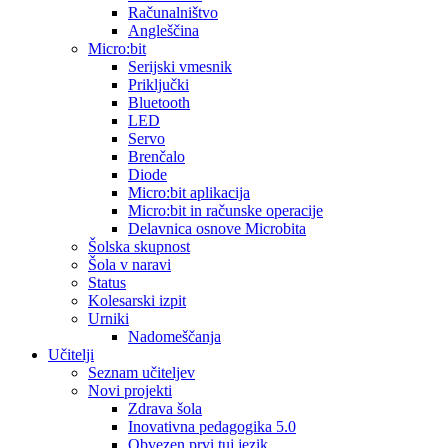
Računalništvo
Angleščina
Micro:bit
Serijski vmesnik
Priključki
Bluetooth
LED
Servo
Brenčalo
Diode
Micro:bit aplikacija
Micro:bit in računske operacije
Delavnica osnove Microbita
Šolska skupnost
Šola v naravi
Status
Kolesarski izpit
Urniki
Nadomeščanja
Učitelji
Seznam učiteljev
Novi projekti
Zdrava šola
Inovativna pedagogika 5.0
Obvezen prvi tuj jezik