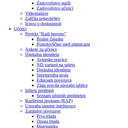
Zadovoljstvo starši
Zadovoljstvo učenci
Videonadzor
Zaščita prijaviteljev
Izjava o dostopnosti
Učenci
Projekt “Radi beremo”
Bralne čajanke
Pustolovščine med platnicami
Ankete za učence
Digitalna identiteta
Avtorske pravice
ND varnost na spletu
Digitalna identiteta
Sprememba gesla
Eduroam povezava
Zlata pravila uporabe tablice
Izbirni predmeti
Seznam izbirnih predmetov
Razširjeni program (RAP)
Uporaba umetne inteligence
Zanimive povezave
Prva triada
Druga triada
Matematika