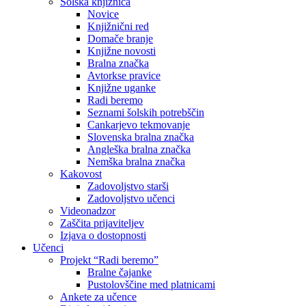
Šolska knjižnica
Novice
Knjižnični red
Domače branje
Knjižne novosti
Bralna značka
Avtorkse pravice
Knjižne uganke
Radi beremo
Seznami šolskih potrebščin
Cankarjevo tekmovanje
Slovenska bralna značka
Angleška bralna značka
Nemška bralna značka
Kakovost
Zadovoljstvo starši
Zadovoljstvo učenci
Videonadzor
Zaščita prijaviteljev
Izjava o dostopnosti
Učenci
Projekt “Radi beremo”
Bralne čajanke
Pustolovščine med platnicami
Ankete za učence