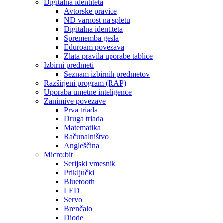
Digitalna identiteta
Avtorske pravice
ND varnost na spletu
Digitalna identiteta
Sprememba gesla
Eduroam povezava
Zlata pravila uporabe tablice
Izbirni predmeti
Seznam izbirnih predmetov
Razširjeni program (RAP)
Uporaba umetne inteligence
Zanimive povezave
Prva triada
Druga triada
Matematika
Računalništvo
Angleščina
Micro:bit
Serijski vmesnik
Priključki
Bluetooth
LED
Servo
Brenčalo
Diode