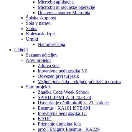
Micro:bit aplikacija
Micro:bit in računske operacije
Delavnica osnove Microbita
Šolska skupnost
Šola v naravi
Status
Kolesarski izpit
Urniki
Nadomeščanja
Učitelji
Seznam učiteljev
Novi projekti
Zdrava šola
Inovativna pedagogika 5.0
Obvezen prvi tuj jezik
Vključujoča šola – vključujoči fizični prostor
Stari projekti
Značka Code Week School
SPIRIT JP MLADI 2023-24
Ustvarjanje učnih okolij za 21. stoletje
Erasmus+ KA101 lSTEAM
Inovativna pedagogika 1:1
KAUČ
Priznanje digitalna šola
proSTEMgirls Erasmus+ KA229