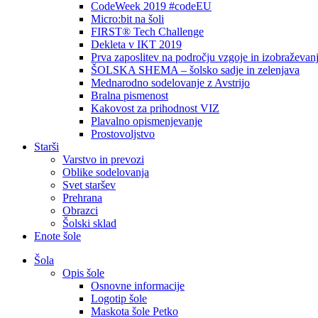
CodeWeek 2019 #codeEU
Micro:bit na šoli
FIRST® Tech Challenge
Dekleta v IKT 2019
Prva zaposlitev na področju vzgoje in izobraževan
ŠOLSKA SHEMA – šolsko sadje in zelenjava
Mednarodno sodelovanje z Avstrijo
Bralna pismenost
Kakovost za prihodnost VIZ
Plavalno opismenjevanje
Prostovoljstvo
Starši
Varstvo in prevozi
Oblike sodelovanja
Svet staršev
Prehrana
Obrazci
Šolski sklad
Enote šole
Šola
Opis šole
Osnovne informacije
Logotip šole
Maskota šole Petko