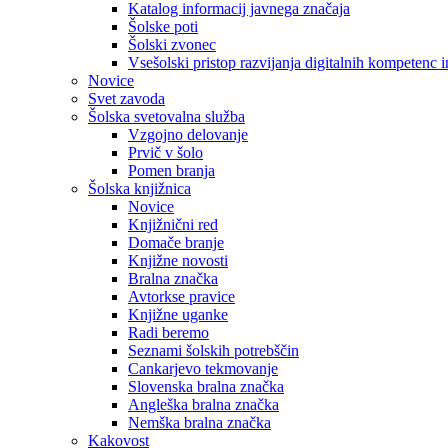
Katalog informacij javnega značaja
Šolske poti
Šolski zvonec
Vsešolski pristop razvijanja digitalnih kompetenc 
Novice
Svet zavoda
Šolska svetovalna služba
Vzgojno delovanje
Prvič v šolo
Pomen branja
Šolska knjižnica
Novice
Knjižnični red
Domače branje
Knjižne novosti
Bralna značka
Avtorkse pravice
Knjižne uganke
Radi beremo
Seznami šolskih potrebščin
Cankarjevo tekmovanje
Slovenska bralna značka
Angleška bralna značka
Nemška bralna značka
Kakovost