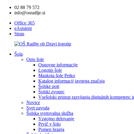
02 88 79 572
info@osradlje.si
Office 365
eAsistent
Stran
Šola
Opis šole
Osnovne informacije
Logotip šole
Maskota šole Petko
Katalog informacij javnega značaja
Šolske poti
Šolski zvonec
Vsešolski pristop razvijanja digitalnih kompetenc 
Novice
Svet zavoda
Šolska svetovalna služba
Vzgojno delovanje
Prvič v šolo
Pomen branja