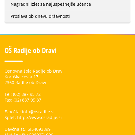
Nagradni izlet za najuspešnejše učence
Proslava ob dnevu državnosti
OŠ Radlje ob Dravi
Osnovna šola Radlje ob Dravi
Koroška cesta 17
2360 Radlje ob Dravi
Tel: (02) 887 95 72
Fax: (02) 887 95 87
E-pošta: info@osradlje.si
Splet: http://www.osradlje.si
Davčna št.: SI54093899
Matična št.: 5089271000