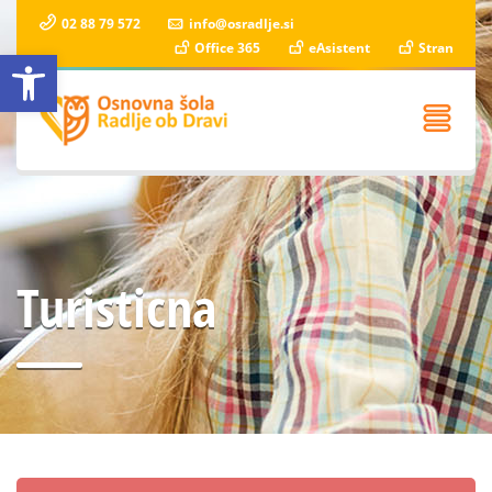
02 88 79 572
info@osradlje.si
Office 365
eAsistent
Stran
Open toolbar
Turisticna