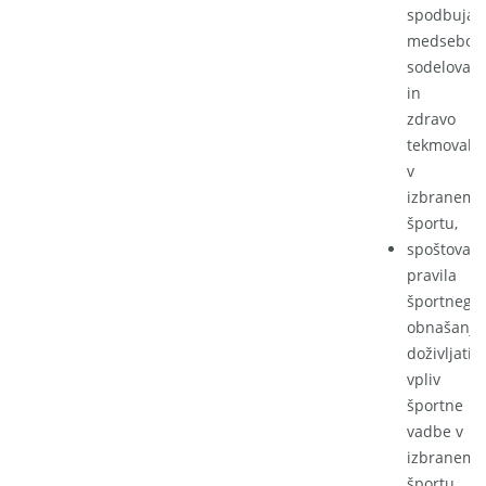
spodbujati
medseboj
sodelovanj
in
zdravo
tekmovaln
v
izbranem
športu,
spoštovati
pravila
športnega
obnašanja,
doživljati
vpliv
športne
vadbe v
izbranem
športu