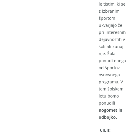
le tistim, ki se
z izbranim
športom
ukvarjajo že
pri interesnih
dejavnostih v
šoli ali zunaj
nje. Šola
ponudi enega
od športov
osnovnega
programa. V
tem šolskem
letu bomo
ponudili
nogomet in
odbojko.
CILJI: