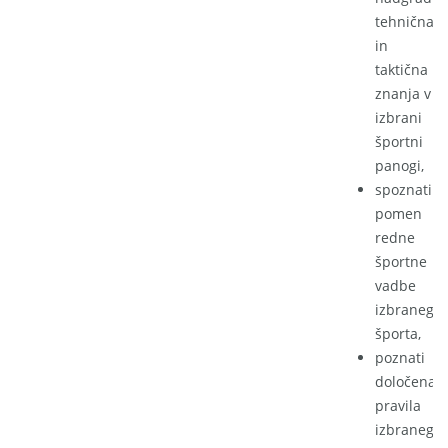
tehnična
in
taktična
znanja v
izbrani
športni
panogi,
spoznati
pomen
redne
športne
vadbe
izbranega
športa,
poznati
določena
pravila
izbranega