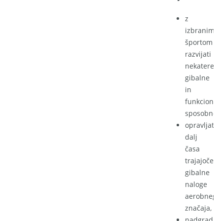
z
izbranim
športom
razvijati
nekatere
gibalne
in
funkcional
sposobnost
opravljati
dalj
časa
trajajoče
gibalne
naloge
aerobnega
značaja,
nadgraditi