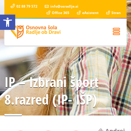
02 88 79 572
info@osradlje.si
Office 365
eAsistent
Stran
Open toolbar
IP – Izbrani šport
8.razred (IP- IŠP)
Andrej