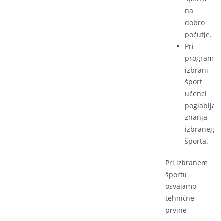
na
dobro
počutje.
Pri
programu
izbrani
šport
učenci
poglabljaj
znanja
izbranega
športa.
Pri izbranem
športu
osvajamo
tehnične
prvine,