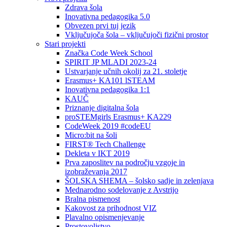
Zdrava šola
Inovativna pedagogika 5.0
Obvezen prvi tuj jezik
Vključujoča šola – vključujoči fizični prostor
Stari projekti
Značka Code Week School
SPIRIT JP MLADI 2023-24
Ustvarjanje učnih okolij za 21. stoletje
Erasmus+ KA101 lSTEAM
Inovativna pedagogika 1:1
KAUČ
Priznanje digitalna šola
proSTEMgirls Erasmus+ KA229
CodeWeek 2019 #codeEU
Micro:bit na šoli
FIRST® Tech Challenge
Dekleta v IKT 2019
Prva zaposlitev na področju vzgoje in
izobraževanja 2017
ŠOLSKA SHEMA – šolsko sadje in zelenjava
Mednarodno sodelovanje z Avstrijo
Bralna pismenost
Kakovost za prihodnost VIZ
Plavalno opismenjevanje
Prostovoljstvo