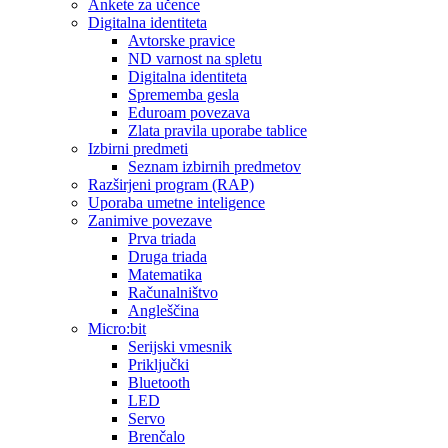
Ankete za učence
Digitalna identiteta
Avtorske pravice
ND varnost na spletu
Digitalna identiteta
Sprememba gesla
Eduroam povezava
Zlata pravila uporabe tablice
Izbirni predmeti
Seznam izbirnih predmetov
Razširjeni program (RAP)
Uporaba umetne inteligence
Zanimive povezave
Prva triada
Druga triada
Matematika
Računalništvo
Angleščina
Micro:bit
Serijski vmesnik
Priključki
Bluetooth
LED
Servo
Brenčalo