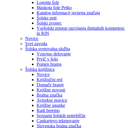
Logotip šole
Maskota šole Petko
Katalog informacij javnega značaja
Šolske poti
Šolski zvonec
Vsešolski pristop razvijanja digitalnih kompetenc
in RIN
Novice
Svet zavoda
Šolska svetovalna služba
Vzgojno delovanje
Prvič v šolo
Pomen branja
Šolska knjižnica
Novice
Knjižnični red
Domače branje
Knjižne novosti
Bralna značka
Avtorkse pravice
Knjižne uganke
Radi beremo
Seznami šolskih potrebščin
Cankarjevo tekmovanje
Slovenska bralna značka