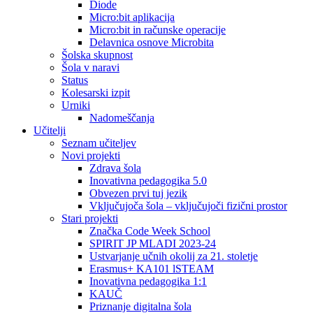
Diode
Micro:bit aplikacija
Micro:bit in računske operacije
Delavnica osnove Microbita
Šolska skupnost
Šola v naravi
Status
Kolesarski izpit
Urniki
Nadomeščanja
Učitelji
Seznam učiteljev
Novi projekti
Zdrava šola
Inovativna pedagogika 5.0
Obvezen prvi tuj jezik
Vključujoča šola – vključujoči fizični prostor
Stari projekti
Značka Code Week School
SPIRIT JP MLADI 2023-24
Ustvarjanje učnih okolij za 21. stoletje
Erasmus+ KA101 lSTEAM
Inovativna pedagogika 1:1
KAUČ
Priznanje digitalna šola