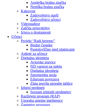
Angleška bralna značka
Nemška bralna značka
Kakovost
Zadovoljstvo starši
Zadovoljstvo učenci
Videonadzor
Zaščita prijaviteljev
Izjava o dostopnosti
Učenci
Projekt “Radi beremo”
Bralne čajanke
Pustolovščine med platnicami
Ankete za učence
Digitalna identiteta
Avtorske pravice
ND varnost na spletu
Digitalna identiteta
Sprememba gesla
Eduroam povezava
Zlata pravila uporabe tablice
Izbirni predmeti
Seznam izbirnih predmetov
Razširjeni program (RAP)
Uporaba umetne inteligence
Zanimive povezave