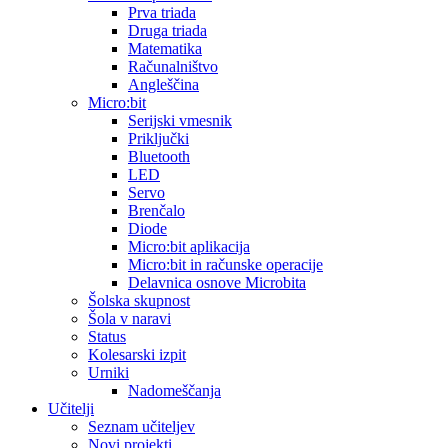
Prva triada
Druga triada
Matematika
Računalništvo
Angleščina
Micro:bit
Serijski vmesnik
Priključki
Bluetooth
LED
Servo
Brenčalo
Diode
Micro:bit aplikacija
Micro:bit in računske operacije
Delavnica osnove Microbita
Šolska skupnost
Šola v naravi
Status
Kolesarski izpit
Urniki
Nadomeščanja
Učitelji
Seznam učiteljev
Novi projekti