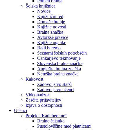
Pomen branja
Šolska knjižnica
Novice
Knjižnični red
Domače branje
Knjižne novosti
Bralna značka
Avtorkse pravice
Knjižne uganke
Radi beremo
Seznami šolskih potrebščin
Cankarjevo tekmovanje
Slovenska bralna značka
Angleška bralna značka
Nemška bralna značka
Kakovost
Zadovoljstvo starši
Zadovoljstvo učenci
Videonadzor
Zaščita prijaviteljev
Izjava o dostopnosti
Učenci
Projekt “Radi beremo”
Bralne čajanke
Pustolovščine med platnicami