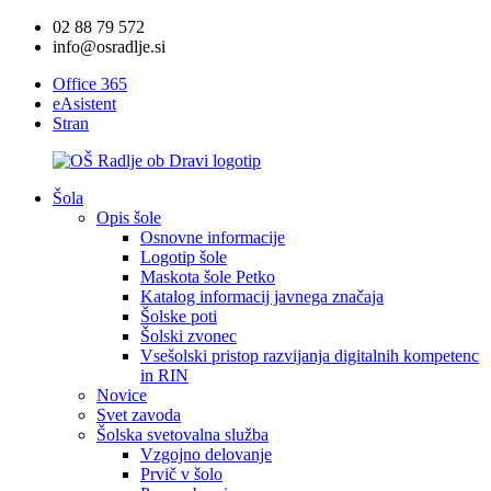
02 88 79 572
info@osradlje.si
Office 365
eAsistent
Stran
Šola
Opis šole
Osnovne informacije
Logotip šole
Maskota šole Petko
Katalog informacij javnega značaja
Šolske poti
Šolski zvonec
Vsešolski pristop razvijanja digitalnih kompetenc
in RIN
Novice
Svet zavoda
Šolska svetovalna služba
Vzgojno delovanje
Prvič v šolo