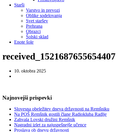
Starši
Varstvo in prevozi
Oblike sodelovanja
Svet staršev
Prehrana
Obrazci
Šolski sklad
Enote šole
received_1521687655654407
10. oktobra 2025
Najnovejši prispevki
Slovesna obeležitev dneva državnosti na Remšniku
Na POŠ Remšnik gostili člane Radiokluba Radlje
Zahvala Lovski družini Remšnik
Nagradni izlet za najuspešnejše učence
Proslava ob dnevu državnosti