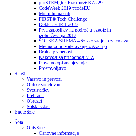
proSTEMgirls Erasmus+ KA229
CodeWeek 2019 #codeEU
Micro:bit na šoli
FIRST® Tech Challenge
Dekleta v IKT 2019
Prva zaposlitev na področju vzgoje in
izobraževanja 2017
ŠOLSKA SHEMA – šolsko sadje in zelenjava
Mednarodno sodelovanje z Avstrijo
Bralna pismenost
Kakovost za prihodnost VIZ
Plavalno opismenjevanje
Prostovoljstvo
Starši
Varstvo in prevozi
Oblike sodelovanja
Svet staršev
Prehrana
Obrazci
Šolski sklad
Enote šole
Šola
Opis šole
Osnovne informacije