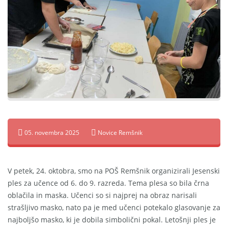
05. novembra 2025
Novice Remšnik
V petek, 24. oktobra, smo na POŠ Remšnik organizirali Jesenski
ples za učence od 6. do 9. razreda. Tema plesa so bila črna
oblačila in maska. Učenci so si najprej na obraz narisali
strašljivo masko, nato pa je med učenci potekalo glasovanje za
najboljšo masko, ki je dobila simbolični pokal. Letošnji ples je