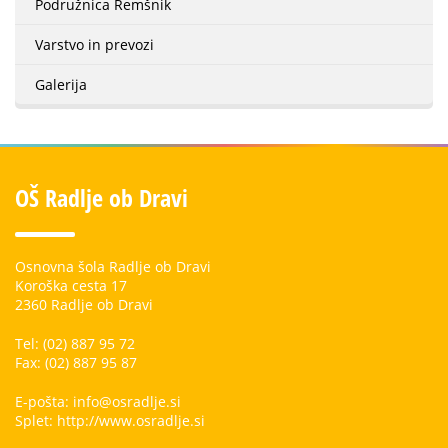
Podružnica Remšnik
Varstvo in prevozi
Galerija
OŠ Radlje ob Dravi
Osnovna šola Radlje ob Dravi
Koroška cesta 17
2360 Radlje ob Dravi
Tel: (02) 887 95 72
Fax: (02) 887 95 87
E-pošta: info@osradlje.si
Splet: http://www.osradlje.si