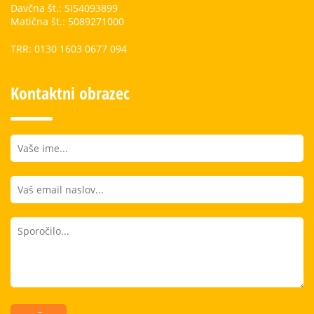
Davčna št.: SI54093899
Matična št.: 5089271000
TRR: 0130 1603 0677 094
Kontaktni obrazec