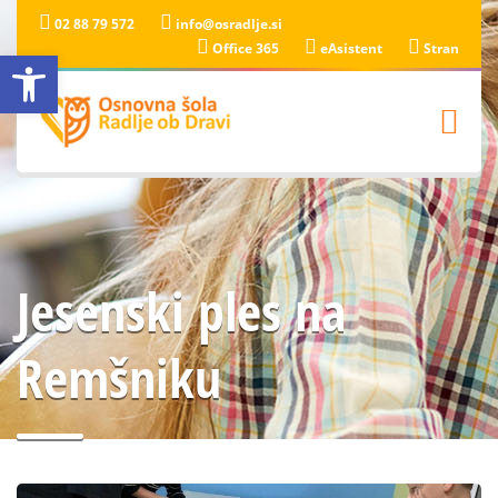
02 88 79 572
info@osradlje.si
Office 365
eAsistent
Stran
Open toolbar
Jesenski ples na
Remšniku