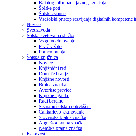
Katalog informacij javnega značaja
Šolske poti
Šolski zvonec
Vsešolski pristop razvijanja digitalnih kompetenc 
Novice
Svet zavoda
Šolska svetovalna služba
Vzgojno delovanje
Prvič v šolo
Pomen branja
Šolska knjižnica
Novice
Knjižnični red
Domače branje
Knjižne novosti
Bralna značka
Avtorkse pravice
Knjižne uganke
Radi beremo
Seznami šolskih potrebščin
Cankarjevo tekmovanje
Slovenska bralna značka
Angleška bralna značka
Nemška bralna značka
Kakovost