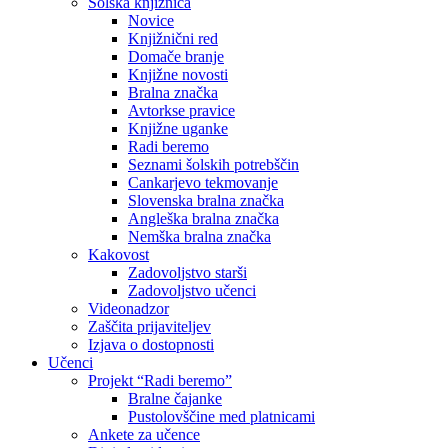
Šolska knjižnica
Novice
Knjižnični red
Domače branje
Knjižne novosti
Bralna značka
Avtorkse pravice
Knjižne uganke
Radi beremo
Seznami šolskih potrebščin
Cankarjevo tekmovanje
Slovenska bralna značka
Angleška bralna značka
Nemška bralna značka
Kakovost
Zadovoljstvo starši
Zadovoljstvo učenci
Videonadzor
Zaščita prijaviteljev
Izjava o dostopnosti
Učenci
Projekt “Radi beremo”
Bralne čajanke
Pustolovščine med platnicami
Ankete za učence