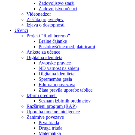
Zadovoljstvo starši
Zadovoljstvo učenci
Videonadzor
Zaščita prijaviteljev
Izjava o dostopnosti
Učenci
Projekt “Radi beremo”
Bralne čajanke
Pustolovščine med platnicami
Ankete za učence
Digitalna identiteta
Avtorske pravice
ND varnost na spletu
Digitalna identiteta
Sprememba gesla
Eduroam povezava
Zlata pravila uporabe tablice
Izbirni predmeti
Seznam izbirnih predmetov
Razširjeni program (RAP)
Uporaba umetne inteligence
Zanimive povezave
Prva triada
Druga triada
Matematika