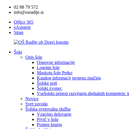
02 88 79 572
info@osradlje.si
Office 365
eAsistent
Stran
Šola
Opis šole
Osnovne informacije
Logotip šole
Maskota šole Petko
Katalog informacij javnega značaja
Šolske poti
Šolski zvonec
Vsešolski pristop razvijanja digitalnih kompetenc 
Novice
Svet zavoda
Šolska svetovalna služba
Vzgojno delovanje
Prvič v šolo
Pomen branja