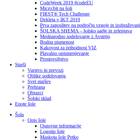
CodeWeek 2019 #codeEU
Micro:bit na šoli
FIRST® Tech Challenge
Dekleta v IKT 2019
Prva zaposlitev na področju vzgoje in izobraževan
ŠOLSKA SHEMA – šolsko sadje in zelenjava
Mednarodno sodelovanje z Avstrijo
Bralna pismenost
Kakovost za prihodnost VIZ
Plavalno opismenjevanje
Prostovoljstvo
Starši
Varstvo in prevozi
Oblike sodelovanja
Svet staršev
Prehrana
Obrazci
Šolski sklad
Enote šole
Šola
Opis šole
Osnovne informacije
Logotip šole
Maskota šole Petko