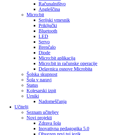
Računalništvo
Angleščina
Micro:bit
Serijski vmesnik
Priključki
Bluetooth
LED
Servo
Brenčalo
Diode
Micro:bit aplikacija
Micro:bit in računske operacije
Delavnica osnove Microbita
Šolska skupnost
Šola v naravi
Status
Kolesarski izpit
Urniki
Nadomeščanja
Učitelji
Seznam učiteljev
Novi projekti
Zdrava šola
Inovativna pedagogika 5.0
Obvezen prvi tuj jezik