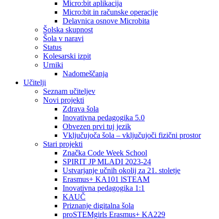
Micro:bit aplikacija
Micro:bit in računske operacije
Delavnica osnove Microbita
Šolska skupnost
Šola v naravi
Status
Kolesarski izpit
Urniki
Nadomeščanja
Učitelji
Seznam učiteljev
Novi projekti
Zdrava šola
Inovativna pedagogika 5.0
Obvezen prvi tuj jezik
Vključujoča šola – vključujoči fizični prostor
Stari projekti
Značka Code Week School
SPIRIT JP MLADI 2023-24
Ustvarjanje učnih okolij za 21. stoletje
Erasmus+ KA101 lSTEAM
Inovativna pedagogika 1:1
KAUČ
Priznanje digitalna šola
proSTEMgirls Erasmus+ KA229