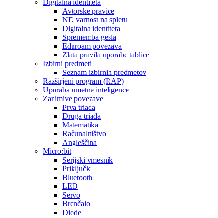
Digitalna identiteta
Avtorske pravice
ND varnost na spletu
Digitalna identiteta
Sprememba gesla
Eduroam povezava
Zlata pravila uporabe tablice
Izbirni predmeti
Seznam izbirnih predmetov
Razširjeni program (RAP)
Uporaba umetne inteligence
Zanimive povezave
Prva triada
Druga triada
Matematika
Računalništvo
Angleščina
Micro:bit
Serijski vmesnik
Priključki
Bluetooth
LED
Servo
Brenčalo
Diode