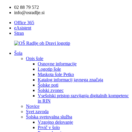
02 88 79 572
info@osradlje.si
Office 365
eAsistent
Stran
Šola
Opis šole
Osnovne informacije
Logotip šole
Maskota šole Petko
Katalog informacij javnega značaja
Šolske poti
Šolski zvonec
Vsešolski pristop razvijanja digitalnih kompetenc
in RIN
Novice
Svet zavoda
Šolska svetovalna služba
Vzgojno delovanje
Prvič v šolo