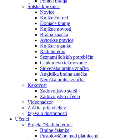
Pomen branja
Šolska knjižnica
Novice
Knjižnični red
Domače branje
Knjižne novosti
Bralna značka
Avtorkse pravice
Knjižne uganke
Radi beremo
Seznami šolskih potrebščin
Cankarjevo tekmovanje
Slovenska bralna značka
Angleška bralna značka
Nemška bralna značka
Kakovost
Zadovoljstvo starši
Zadovoljstvo učenci
Videonadzor
Zaščita prijaviteljev
Izjava o dostopnosti
Učenci
Projekt “Radi beremo”
Bralne čajanke
Pustolovščine med platnicami