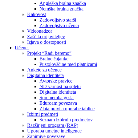
Angleška bralna značka
Nemška bralna značka
Kakovost
Zadovoljstvo starši
Zadovoljstvo učenci
Videonadzor
Zaščita prijaviteljev
Izjava o dostopnosti
Učenci
Projekt “Radi beremo”
Bralne čajanke
Pustolovščine med platnicami
Ankete za učence
Digitalna identiteta
Avtorske pravice
ND varnost na spletu
Digitalna identiteta
Sprememba gesla
Eduroam povezava
Zlata pravila uporabe tablice
Izbirni predmeti
Seznam izbirnih predmetov
Razširjeni program (RAP)
Uporaba umetne inteligence
Zanimive povezave