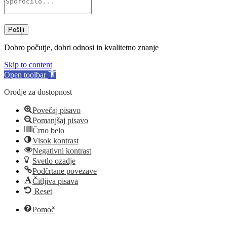
Pošlji
Dobro počutje, dobri odnosi in kvalitetno znanje
Skip to content
Open toolbar
Orodje za dostopnost
Povečaj pisavo
Pomanjšaj pisavo
Črno belo
Visok kontrast
Negativni kontrast
Svetlo ozadje
Podčrtane povezave
Čitljiva pisava
Reset
Pomoč