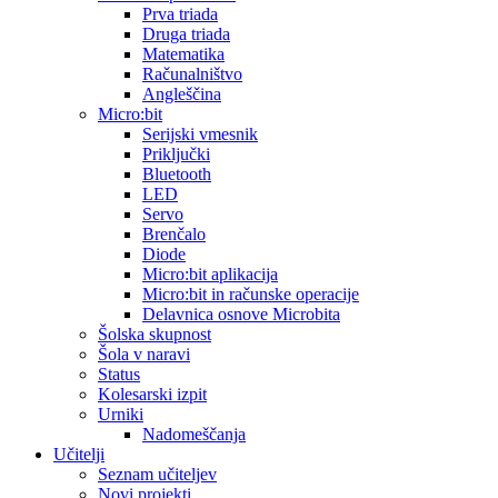
Prva triada
Druga triada
Matematika
Računalništvo
Angleščina
Micro:bit
Serijski vmesnik
Priključki
Bluetooth
LED
Servo
Brenčalo
Diode
Micro:bit aplikacija
Micro:bit in računske operacije
Delavnica osnove Microbita
Šolska skupnost
Šola v naravi
Status
Kolesarski izpit
Urniki
Nadomeščanja
Učitelji
Seznam učiteljev
Novi projekti