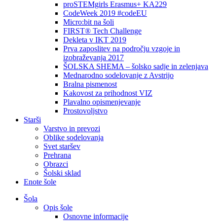
proSTEMgirls Erasmus+ KA229
CodeWeek 2019 #codeEU
Micro:bit na šoli
FIRST® Tech Challenge
Dekleta v IKT 2019
Prva zaposlitev na področju vzgoje in
izobraževanja 2017
ŠOLSKA SHEMA – šolsko sadje in zelenjava
Mednarodno sodelovanje z Avstrijo
Bralna pismenost
Kakovost za prihodnost VIZ
Plavalno opismenjevanje
Prostovoljstvo
Starši
Varstvo in prevozi
Oblike sodelovanja
Svet staršev
Prehrana
Obrazci
Šolski sklad
Enote šole
Šola
Opis šole
Osnovne informacije