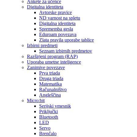
Ankete za učence
Digitalna identiteta
Avtorske pravice
ND varnost na spletu
Digitalna identiteta
Sprememba gesla
Eduroam povezava
Zlata pravila uporabe tablice
Izbirni predmeti
Seznam izbirnih predmetov
Razširjeni program (RAP)
Uporaba umetne inteligence
Zanimive povezave
Prva triada
Druga triada
Matematika
Računalništvo
Angleščina
Micro:bit
Serijski vmesnik
Priključki
Bluetooth
LED
Servo
Brenčalo