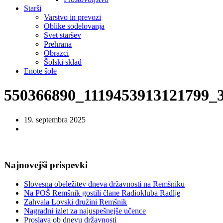
Starši
Varstvo in prevozi
Oblike sodelovanja
Svet staršev
Prehrana
Obrazci
Šolski sklad
Enote šole
550366890_1119453913121799_
19. septembra 2025
Najnovejši prispevki
Slovesna obeležitev dneva državnosti na Remšniku
Na POŠ Remšnik gostili člane Radiokluba Radlje
Zahvala Lovski družini Remšnik
Nagradni izlet za najuspešnejše učence
Proslava ob dnevu državnosti