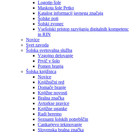
Logotip šole
Maskota šole Petko
Katalog informacij javnega značaja
Šolske poti
Šolski zvonec
Vsešolski pristop razvijanja digitalnih kompetenc
in RIN
Novice
Svet zavoda
Šolska svetovalna služba
Vzgojno delovanje
Prvič v šolo
Pomen branja
Šolska knjižnica
Novice
Knjižnični red
Domače branje
Knjižne novosti
Bralna značka
Avtorkse pravice
Knjižne uganke
Radi beremo
Seznami šolskih potrebščin
Cankarjevo tekmovanje
Slovenska bralna značka