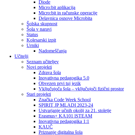
Diode
Micro:bit aplikacija
Micro:bit in računske operacije
Delavnica osnove Microbita
Šolska skupnost
Šola v naravi
Status
Kolesarski izpit
Urniki
Nadomeščanja
Učitelji
Seznam učiteljev
Novi projekti
Zdrava šola
Inovativna pedagogika 5.0
Obvezen prvi tuj jezik
Vključujoča šola – vključujoči fizični prostor
Stari projekti
Značka Code Week School
SPIRIT JP MLADI 2023-24
Ustvarjanje učnih okolij za 21. stoletje
Erasmus+ KA101 lSTEAM
Inovativna pedagogika 1:1
KAUČ
Priznanje digitalna šola