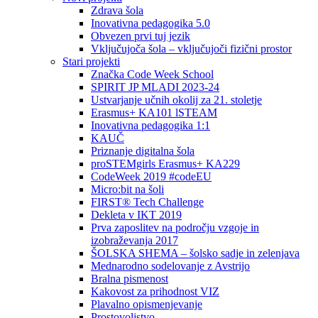
Zdrava šola
Inovativna pedagogika 5.0
Obvezen prvi tuj jezik
Vključujoča šola – vključujoči fizični prostor
Stari projekti
Značka Code Week School
SPIRIT JP MLADI 2023-24
Ustvarjanje učnih okolij za 21. stoletje
Erasmus+ KA101 lSTEAM
Inovativna pedagogika 1:1
KAUČ
Priznanje digitalna šola
proSTEMgirls Erasmus+ KA229
CodeWeek 2019 #codeEU
Micro:bit na šoli
FIRST® Tech Challenge
Dekleta v IKT 2019
Prva zaposlitev na področju vzgoje in
izobraževanja 2017
ŠOLSKA SHEMA – šolsko sadje in zelenjava
Mednarodno sodelovanje z Avstrijo
Bralna pismenost
Kakovost za prihodnost VIZ
Plavalno opismenjevanje
Prostovoljstvo