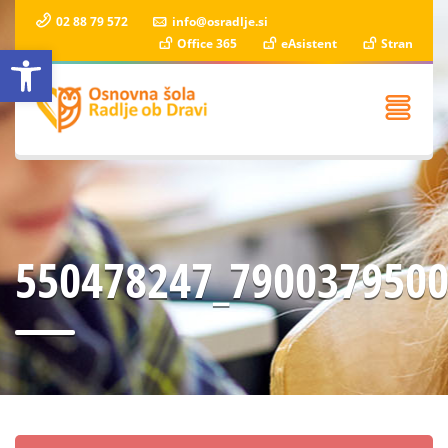
02 88 79 572
info@osradlje.si
Office 365
eAsistent
Stran
Open toolbar
550478247_790037950