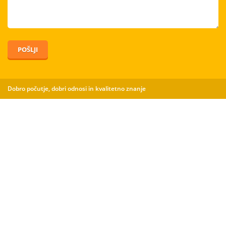
POŠLJI
Dobro počutje, dobri odnosi in kvalitetno znanje