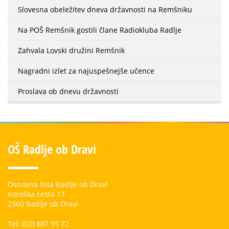
Slovesna obeležitev dneva državnosti na Remšniku
Na POŠ Remšnik gostili člane Radiokluba Radlje
Zahvala Lovski družini Remšnik
Nagradni izlet za najuspešnejše učence
Proslava ob dnevu državnosti
OŠ Radlje ob Dravi
Osnovna šola Radlje ob Dravi
Koroška cesta 17
2360 Radlje ob Dravi
Tel: (02) 887 95 72