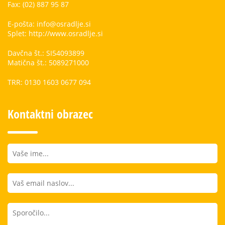
Fax: (02) 887 95 87
E-pošta: info@osradlje.si
Splet: http://www.osradlje.si
Davčna št.: SI54093899
Matična št.: 5089271000
TRR: 0130 1603 0677 094
Kontaktni obrazec