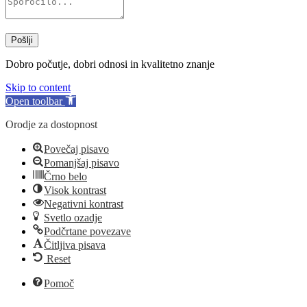
Pošlji
Dobro počutje, dobri odnosi in kvalitetno znanje
Skip to content
Open toolbar
Orodje za dostopnost
Povečaj pisavo
Pomanjšaj pisavo
Črno belo
Visok kontrast
Negativni kontrast
Svetlo ozadje
Podčrtane povezave
Čitljiva pisava
Reset
Pomoč