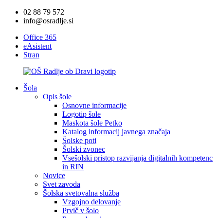
02 88 79 572
info@osradlje.si
Office 365
eAsistent
Stran
Šola
Opis šole
Osnovne informacije
Logotip šole
Maskota šole Petko
Katalog informacij javnega značaja
Šolske poti
Šolski zvonec
Vsešolski pristop razvijanja digitalnih kompetenc
in RIN
Novice
Svet zavoda
Šolska svetovalna služba
Vzgojno delovanje
Prvič v šolo