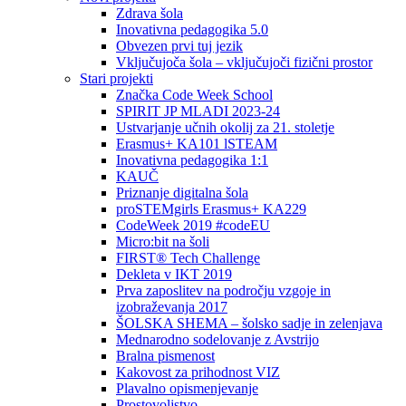
Zdrava šola
Inovativna pedagogika 5.0
Obvezen prvi tuj jezik
Vključujoča šola – vključujoči fizični prostor
Stari projekti
Značka Code Week School
SPIRIT JP MLADI 2023-24
Ustvarjanje učnih okolij za 21. stoletje
Erasmus+ KA101 lSTEAM
Inovativna pedagogika 1:1
KAUČ
Priznanje digitalna šola
proSTEMgirls Erasmus+ KA229
CodeWeek 2019 #codeEU
Micro:bit na šoli
FIRST® Tech Challenge
Dekleta v IKT 2019
Prva zaposlitev na področju vzgoje in
izobraževanja 2017
ŠOLSKA SHEMA – šolsko sadje in zelenjava
Mednarodno sodelovanje z Avstrijo
Bralna pismenost
Kakovost za prihodnost VIZ
Plavalno opismenjevanje
Prostovoljstvo