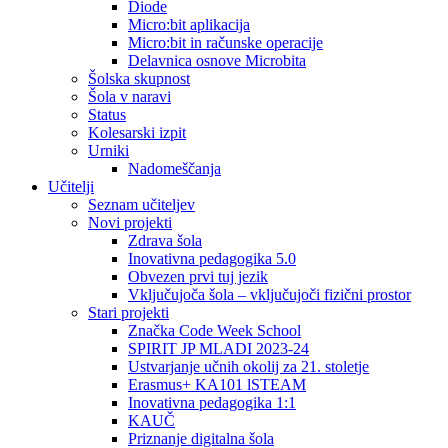
Diode
Micro:bit aplikacija
Micro:bit in računske operacije
Delavnica osnove Microbita
Šolska skupnost
Šola v naravi
Status
Kolesarski izpit
Urniki
Nadomeščanja
Učitelji
Seznam učiteljev
Novi projekti
Zdrava šola
Inovativna pedagogika 5.0
Obvezen prvi tuj jezik
Vključujoča šola – vključujoči fizični prostor
Stari projekti
Značka Code Week School
SPIRIT JP MLADI 2023-24
Ustvarjanje učnih okolij za 21. stoletje
Erasmus+ KA101 lSTEAM
Inovativna pedagogika 1:1
KAUČ
Priznanje digitalna šola