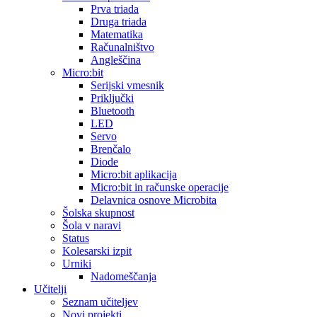
Prva triada
Druga triada
Matematika
Računalništvo
Angleščina
Micro:bit
Serijski vmesnik
Priključki
Bluetooth
LED
Servo
Brenčalo
Diode
Micro:bit aplikacija
Micro:bit in računske operacije
Delavnica osnove Microbita
Šolska skupnost
Šola v naravi
Status
Kolesarski izpit
Urniki
Nadomeščanja
Učitelji
Seznam učiteljev
Novi projekti