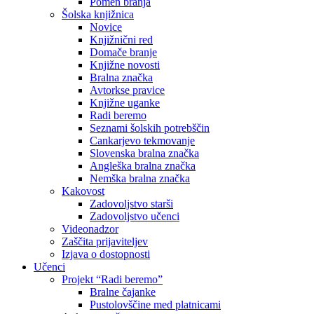
Pomen branja
Šolska knjižnica
Novice
Knjižnični red
Domače branje
Knjižne novosti
Bralna značka
Avtorkse pravice
Knjižne uganke
Radi beremo
Seznami šolskih potrebščin
Cankarjevo tekmovanje
Slovenska bralna značka
Angleška bralna značka
Nemška bralna značka
Kakovost
Zadovoljstvo starši
Zadovoljstvo učenci
Videonadzor
Zaščita prijaviteljev
Izjava o dostopnosti
Učenci
Projekt “Radi beremo”
Bralne čajanke
Pustolovščine med platnicami