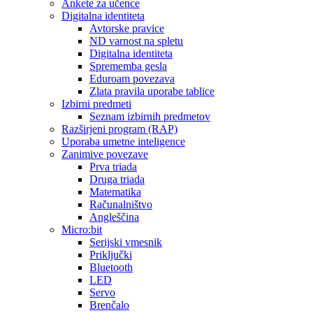
Ankete za učence
Digitalna identiteta
Avtorske pravice
ND varnost na spletu
Digitalna identiteta
Sprememba gesla
Eduroam povezava
Zlata pravila uporabe tablice
Izbirni predmeti
Seznam izbirnih predmetov
Razširjeni program (RAP)
Uporaba umetne inteligence
Zanimive povezave
Prva triada
Druga triada
Matematika
Računalništvo
Angleščina
Micro:bit
Serijski vmesnik
Priključki
Bluetooth
LED
Servo
Brenčalo