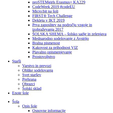
proSTEMgirls Erasmus+ KA229
CodeWeek 2019 #codeEU
Micro:bit na šoli
FIRST® Tech Challenge
Dekleta v IKT 2019
Prva zaposlitev na področju vzgoje in
izobraževanja 2017
ŠOLSKA SHEMA – šolsko sadje in zelenjava
Mednarodno sodelovanje z Avstrijo
Bralna pismenost
Kakovost za prihodnost VIZ
Plavalno opismenjevanje
Prostovoljstvo
Starši
Varstvo in prevozi
Oblike sodelovanja
Svet staršev
Prehrana
Obrazci
Šolski sklad
Enote šole
Šola
Opis šole
Osnovne informacije