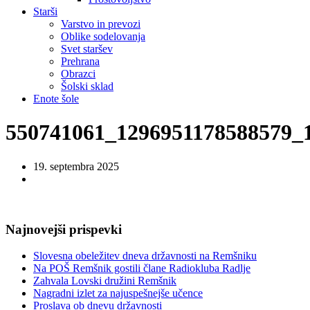
Starši
Varstvo in prevozi
Oblike sodelovanja
Svet staršev
Prehrana
Obrazci
Šolski sklad
Enote šole
550741061_1296951178588579_
19. septembra 2025
Najnovejši prispevki
Slovesna obeležitev dneva državnosti na Remšniku
Na POŠ Remšnik gostili člane Radiokluba Radlje
Zahvala Lovski družini Remšnik
Nagradni izlet za najuspešnejše učence
Proslava ob dnevu državnosti