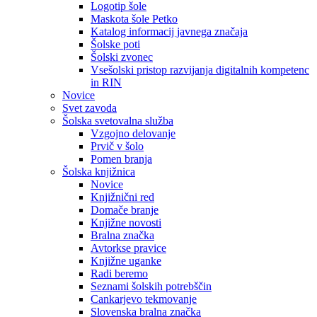
Logotip šole
Maskota šole Petko
Katalog informacij javnega značaja
Šolske poti
Šolski zvonec
Vsešolski pristop razvijanja digitalnih kompetenc
in RIN
Novice
Svet zavoda
Šolska svetovalna služba
Vzgojno delovanje
Prvič v šolo
Pomen branja
Šolska knjižnica
Novice
Knjižnični red
Domače branje
Knjižne novosti
Bralna značka
Avtorkse pravice
Knjižne uganke
Radi beremo
Seznami šolskih potrebščin
Cankarjevo tekmovanje
Slovenska bralna značka