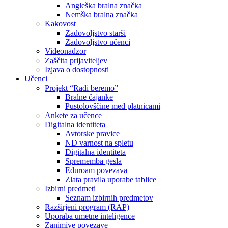
Angleška bralna značka
Nemška bralna značka
Kakovost
Zadovoljstvo starši
Zadovoljstvo učenci
Videonadzor
Zaščita prijaviteljev
Izjava o dostopnosti
Učenci
Projekt “Radi beremo”
Bralne čajanke
Pustolovščine med platnicami
Ankete za učence
Digitalna identiteta
Avtorske pravice
ND varnost na spletu
Digitalna identiteta
Sprememba gesla
Eduroam povezava
Zlata pravila uporabe tablice
Izbirni predmeti
Seznam izbirnih predmetov
Razširjeni program (RAP)
Uporaba umetne inteligence
Zanimive povezave