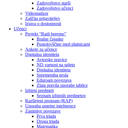
Zadovoljstvo starši
Zadovoljstvo učenci
Videonadzor
Zaščita prijaviteljev
Izjava o dostopnosti
Učenci
Projekt “Radi beremo”
Bralne čajanke
Pustolovščine med platnicami
Ankete za učence
Digitalna identiteta
Avtorske pravice
ND varnost na spletu
Digitalna identiteta
Sprememba gesla
Eduroam povezava
Zlata pravila uporabe tablice
Izbirni predmeti
Seznam izbirnih predmetov
Razširjeni program (RAP)
Uporaba umetne inteligence
Zanimive povezave
Prva triada
Druga triada
Matematika