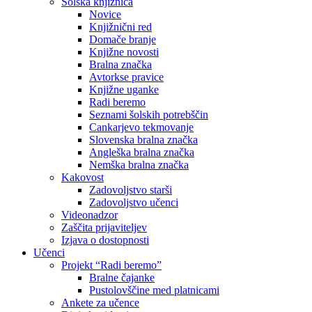
Šolska knjižnica
Novice
Knjižnični red
Domače branje
Knjižne novosti
Bralna značka
Avtorkse pravice
Knjižne uganke
Radi beremo
Seznami šolskih potrebščin
Cankarjevo tekmovanje
Slovenska bralna značka
Angleška bralna značka
Nemška bralna značka
Kakovost
Zadovoljstvo starši
Zadovoljstvo učenci
Videonadzor
Zaščita prijaviteljev
Izjava o dostopnosti
Učenci
Projekt “Radi beremo”
Bralne čajanke
Pustolovščine med platnicami
Ankete za učence