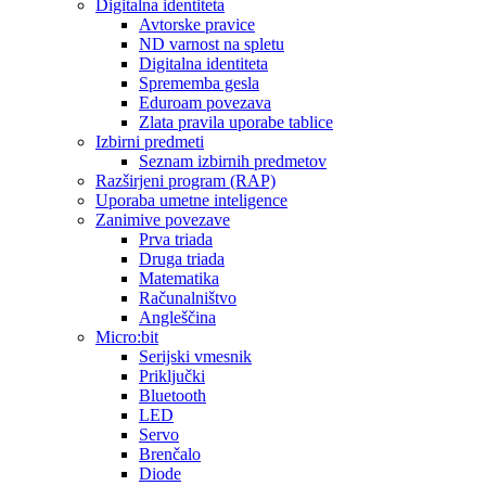
Digitalna identiteta
Avtorske pravice
ND varnost na spletu
Digitalna identiteta
Sprememba gesla
Eduroam povezava
Zlata pravila uporabe tablice
Izbirni predmeti
Seznam izbirnih predmetov
Razširjeni program (RAP)
Uporaba umetne inteligence
Zanimive povezave
Prva triada
Druga triada
Matematika
Računalništvo
Angleščina
Micro:bit
Serijski vmesnik
Priključki
Bluetooth
LED
Servo
Brenčalo
Diode