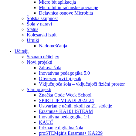
Micro:bit aplikacija
Micro:bit in računske operacije
Delavnica osnove Microbita
Šolska skupnost
Šola v naravi
Status
Kolesarski izpit
Urniki
Nadomeščanja
Učitelji
Seznam učiteljev
Novi projekti
Zdrava šola
Inovativna pedagogika 5.0
Obvezen prvi tuj jezik
Vključujoča šola – vključujoči fizični prostor
Stari projekti
Značka Code Week School
SPIRIT JP MLADI 2023-24
Ustvarjanje učnih okolij za 21. stoletje
Erasmus+ KA101 lSTEAM
Inovativna pedagogika 1:1
KAUČ
Priznanje digitalna šola
proSTEMgirls Erasmus+ KA229