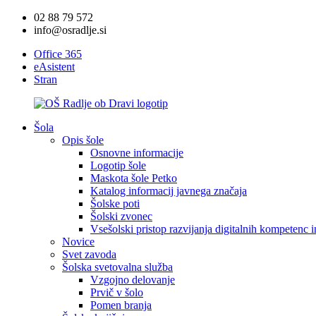
02 88 79 572
info@osradlje.si
Office 365
eAsistent
Stran
Šola
Opis šole
Osnovne informacije
Logotip šole
Maskota šole Petko
Katalog informacij javnega značaja
Šolske poti
Šolski zvonec
Vsešolski pristop razvijanja digitalnih kompetenc 
Novice
Svet zavoda
Šolska svetovalna služba
Vzgojno delovanje
Prvič v šolo
Pomen branja