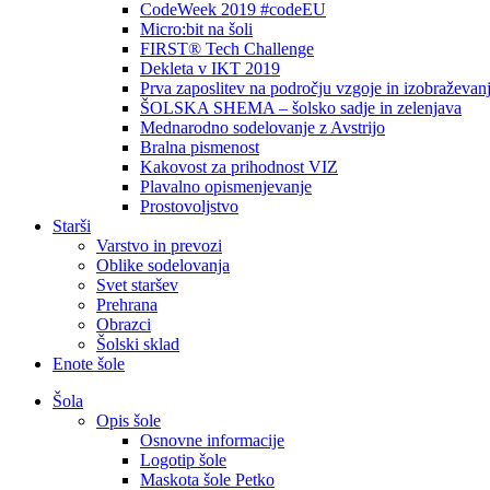
CodeWeek 2019 #codeEU
Micro:bit na šoli
FIRST® Tech Challenge
Dekleta v IKT 2019
Prva zaposlitev na področju vzgoje in izobraževan
ŠOLSKA SHEMA – šolsko sadje in zelenjava
Mednarodno sodelovanje z Avstrijo
Bralna pismenost
Kakovost za prihodnost VIZ
Plavalno opismenjevanje
Prostovoljstvo
Starši
Varstvo in prevozi
Oblike sodelovanja
Svet staršev
Prehrana
Obrazci
Šolski sklad
Enote šole
Šola
Opis šole
Osnovne informacije
Logotip šole
Maskota šole Petko