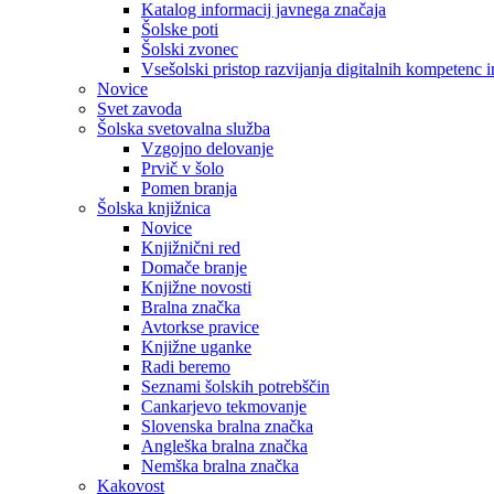
Katalog informacij javnega značaja
Šolske poti
Šolski zvonec
Vsešolski pristop razvijanja digitalnih kompetenc 
Novice
Svet zavoda
Šolska svetovalna služba
Vzgojno delovanje
Prvič v šolo
Pomen branja
Šolska knjižnica
Novice
Knjižnični red
Domače branje
Knjižne novosti
Bralna značka
Avtorkse pravice
Knjižne uganke
Radi beremo
Seznami šolskih potrebščin
Cankarjevo tekmovanje
Slovenska bralna značka
Angleška bralna značka
Nemška bralna značka
Kakovost