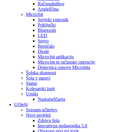
Računalništvo
Angleščina
Micro:bit
Serijski vmesnik
Priključki
Bluetooth
LED
Servo
Brenčalo
Diode
Micro:bit aplikacija
Micro:bit in računske operacije
Delavnica osnove Microbita
Šolska skupnost
Šola v naravi
Status
Kolesarski izpit
Urniki
Nadomeščanja
Učitelji
Seznam učiteljev
Novi projekti
Zdrava šola
Inovativna pedagogika 5.0
Obvezen prvi tuj jezik