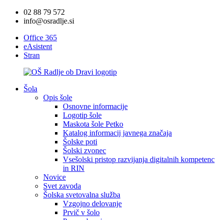
02 88 79 572
info@osradlje.si
Office 365
eAsistent
Stran
Šola
Opis šole
Osnovne informacije
Logotip šole
Maskota šole Petko
Katalog informacij javnega značaja
Šolske poti
Šolski zvonec
Vsešolski pristop razvijanja digitalnih kompetenc
in RIN
Novice
Svet zavoda
Šolska svetovalna služba
Vzgojno delovanje
Prvič v šolo