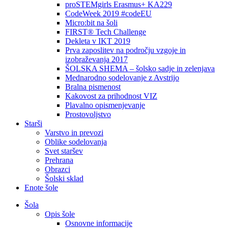
proSTEMgirls Erasmus+ KA229
CodeWeek 2019 #codeEU
Micro:bit na šoli
FIRST® Tech Challenge
Dekleta v IKT 2019
Prva zaposlitev na področju vzgoje in
izobraževanja 2017
ŠOLSKA SHEMA – šolsko sadje in zelenjava
Mednarodno sodelovanje z Avstrijo
Bralna pismenost
Kakovost za prihodnost VIZ
Plavalno opismenjevanje
Prostovoljstvo
Starši
Varstvo in prevozi
Oblike sodelovanja
Svet staršev
Prehrana
Obrazci
Šolski sklad
Enote šole
Šola
Opis šole
Osnovne informacije