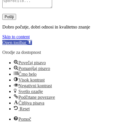
Pošlji
Dobro počutje, dobri odnosi in kvalitetno znanje
Skip to content
Open toolbar
Orodje za dostopnost
Povečaj pisavo
Pomanjšaj pisavo
Črno belo
Visok kontrast
Negativni kontrast
Svetlo ozadje
Podčrtane povezave
Čitljiva pisava
Reset
Pomoč