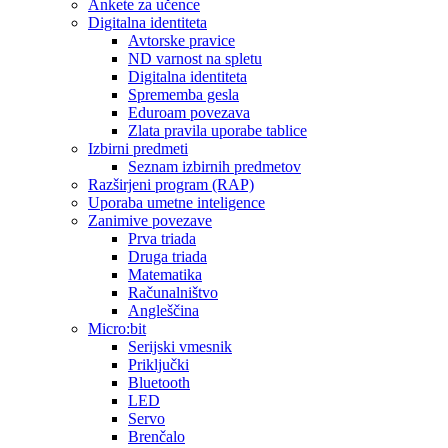
Ankete za učence
Digitalna identiteta
Avtorske pravice
ND varnost na spletu
Digitalna identiteta
Sprememba gesla
Eduroam povezava
Zlata pravila uporabe tablice
Izbirni predmeti
Seznam izbirnih predmetov
Razširjeni program (RAP)
Uporaba umetne inteligence
Zanimive povezave
Prva triada
Druga triada
Matematika
Računalništvo
Angleščina
Micro:bit
Serijski vmesnik
Priključki
Bluetooth
LED
Servo
Brenčalo