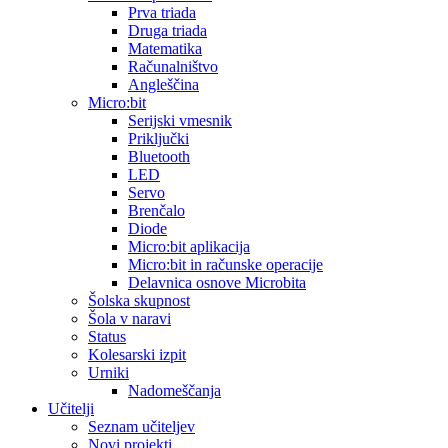
Prva triada
Druga triada
Matematika
Računalništvo
Angleščina
Micro:bit
Serijski vmesnik
Priključki
Bluetooth
LED
Servo
Brenčalo
Diode
Micro:bit aplikacija
Micro:bit in računske operacije
Delavnica osnove Microbita
Šolska skupnost
Šola v naravi
Status
Kolesarski izpit
Urniki
Nadomeščanja
Učitelji
Seznam učiteljev
Novi projekti