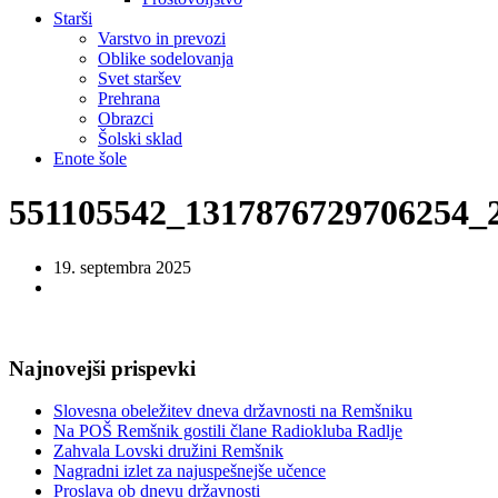
Starši
Varstvo in prevozi
Oblike sodelovanja
Svet staršev
Prehrana
Obrazci
Šolski sklad
Enote šole
551105542_1317876729706254_
19. septembra 2025
Najnovejši prispevki
Slovesna obeležitev dneva državnosti na Remšniku
Na POŠ Remšnik gostili člane Radiokluba Radlje
Zahvala Lovski družini Remšnik
Nagradni izlet za najuspešnejše učence
Proslava ob dnevu državnosti