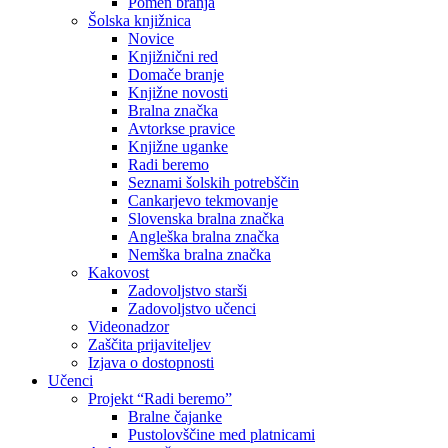
Pomen branja
Šolska knjižnica
Novice
Knjižnični red
Domače branje
Knjižne novosti
Bralna značka
Avtorkse pravice
Knjižne uganke
Radi beremo
Seznami šolskih potrebščin
Cankarjevo tekmovanje
Slovenska bralna značka
Angleška bralna značka
Nemška bralna značka
Kakovost
Zadovoljstvo starši
Zadovoljstvo učenci
Videonadzor
Zaščita prijaviteljev
Izjava o dostopnosti
Učenci
Projekt “Radi beremo”
Bralne čajanke
Pustolovščine med platnicami