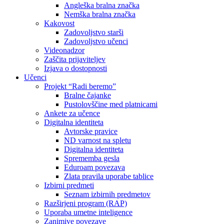
Angleška bralna značka
Nemška bralna značka
Kakovost
Zadovoljstvo starši
Zadovoljstvo učenci
Videonadzor
Zaščita prijaviteljev
Izjava o dostopnosti
Učenci
Projekt “Radi beremo”
Bralne čajanke
Pustolovščine med platnicami
Ankete za učence
Digitalna identiteta
Avtorske pravice
ND varnost na spletu
Digitalna identiteta
Sprememba gesla
Eduroam povezava
Zlata pravila uporabe tablice
Izbirni predmeti
Seznam izbirnih predmetov
Razširjeni program (RAP)
Uporaba umetne inteligence
Zanimive povezave