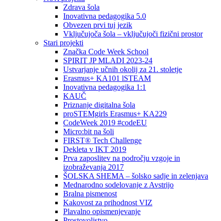
Zdrava šola
Inovativna pedagogika 5.0
Obvezen prvi tuj jezik
Vključujoča šola – vključujoči fizični prostor
Stari projekti
Značka Code Week School
SPIRIT JP MLADI 2023-24
Ustvarjanje učnih okolij za 21. stoletje
Erasmus+ KA101 lSTEAM
Inovativna pedagogika 1:1
KAUČ
Priznanje digitalna šola
proSTEMgirls Erasmus+ KA229
CodeWeek 2019 #codeEU
Micro:bit na šoli
FIRST® Tech Challenge
Dekleta v IKT 2019
Prva zaposlitev na področju vzgoje in
izobraževanja 2017
ŠOLSKA SHEMA – šolsko sadje in zelenjava
Mednarodno sodelovanje z Avstrijo
Bralna pismenost
Kakovost za prihodnost VIZ
Plavalno opismenjevanje
Prostovoljstvo