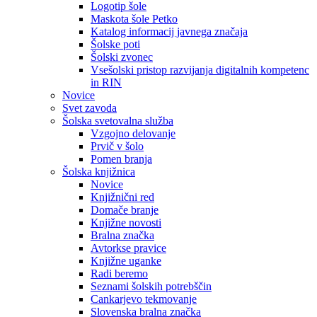
Logotip šole
Maskota šole Petko
Katalog informacij javnega značaja
Šolske poti
Šolski zvonec
Vsešolski pristop razvijanja digitalnih kompetenc
in RIN
Novice
Svet zavoda
Šolska svetovalna služba
Vzgojno delovanje
Prvič v šolo
Pomen branja
Šolska knjižnica
Novice
Knjižnični red
Domače branje
Knjižne novosti
Bralna značka
Avtorkse pravice
Knjižne uganke
Radi beremo
Seznami šolskih potrebščin
Cankarjevo tekmovanje
Slovenska bralna značka