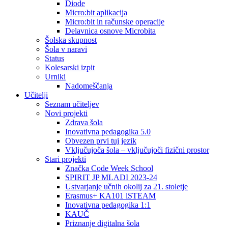
Diode
Micro:bit aplikacija
Micro:bit in računske operacije
Delavnica osnove Microbita
Šolska skupnost
Šola v naravi
Status
Kolesarski izpit
Urniki
Nadomeščanja
Učitelji
Seznam učiteljev
Novi projekti
Zdrava šola
Inovativna pedagogika 5.0
Obvezen prvi tuj jezik
Vključujoča šola – vključujoči fizični prostor
Stari projekti
Značka Code Week School
SPIRIT JP MLADI 2023-24
Ustvarjanje učnih okolij za 21. stoletje
Erasmus+ KA101 lSTEAM
Inovativna pedagogika 1:1
KAUČ
Priznanje digitalna šola