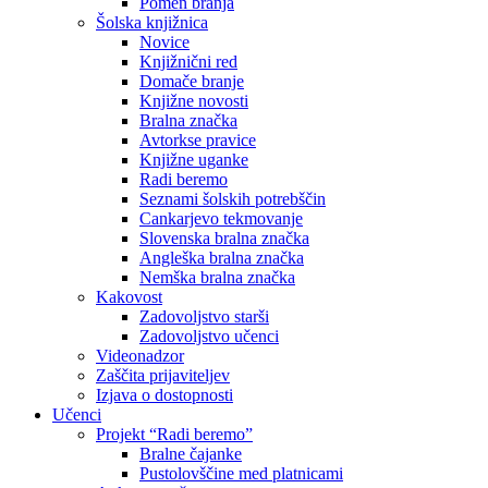
Pomen branja
Šolska knjižnica
Novice
Knjižnični red
Domače branje
Knjižne novosti
Bralna značka
Avtorkse pravice
Knjižne uganke
Radi beremo
Seznami šolskih potrebščin
Cankarjevo tekmovanje
Slovenska bralna značka
Angleška bralna značka
Nemška bralna značka
Kakovost
Zadovoljstvo starši
Zadovoljstvo učenci
Videonadzor
Zaščita prijaviteljev
Izjava o dostopnosti
Učenci
Projekt “Radi beremo”
Bralne čajanke
Pustolovščine med platnicami