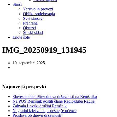
Starši
Varstvo in prevozi
Oblike sodelovanja
Svet staršev
Prehrana
Obrazci
Šolski sklad
Enote šole
IMG_20250919_131945
19. septembra 2025
Najnovejši prispevki
Slovesna obeležitev dneva državnosti na Remšniku
Na POŠ Remšnik gostili člane Radiokluba Radlje
Zahvala Lovski družini Remšnik
Nagradni izlet za najuspešnejše učence
Proslava ob dnevu državnosti