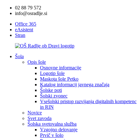
02 88 79 572
info@osradlje.si
Office 365
eAsistent
Stran
Šola
Opis šole
Osnovne informacije
Logotip šole
Maskota šole Petko
Katalog informacij javnega značaja
Šolske poti
Šolski zvonec
Vsešolski pristop razvijanja digitalnih kompetenc
in RIN
Novice
Svet zavoda
Šolska svetovalna služba
Vzgojno delovanje
Prvič v šolo