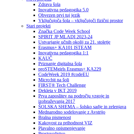
Zdrava šola
Inovativna pedagogika 5.0
Obvezen prvi tuj jezik
Vključujoča šola – vključujoči fizični prostor
Stari projekti
Značka Code Week School
SPIRIT JP MLADI 2023-24
Ustvarjanje učnih okolij za 21. stoletje
Erasmus+ KA101 lSTEAM
Inovativna pedagogika 1:1
KAUČ
Priznanje digitalna šola
proSTEMgirls Erasmus+ KA229
CodeWeek 2019 #codeEU
Micro:bit na šoli
FIRST® Tech Challenge
Dekleta v IKT 2019
Prva zaposlitev na področju vzgoje in
izobraževanja 2017
ŠOLSKA SHEMA – šolsko sadje in zelenjava
Mednarodno sodelovanje z Avstrijo
Bralna pismenost
Kakovost za prihodnost VIZ
Plavalno opismenjevanje
Prostovoljstvo