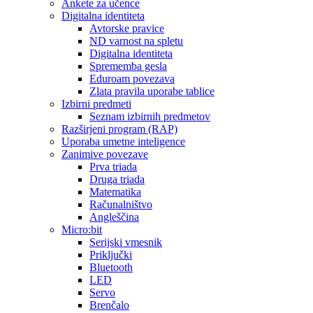
Ankete za učence
Digitalna identiteta
Avtorske pravice
ND varnost na spletu
Digitalna identiteta
Sprememba gesla
Eduroam povezava
Zlata pravila uporabe tablice
Izbirni predmeti
Seznam izbirnih predmetov
Razširjeni program (RAP)
Uporaba umetne inteligence
Zanimive povezave
Prva triada
Druga triada
Matematika
Računalništvo
Angleščina
Micro:bit
Serijski vmesnik
Priključki
Bluetooth
LED
Servo
Brenčalo