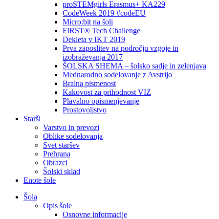
proSTEMgirls Erasmus+ KA229
CodeWeek 2019 #codeEU
Micro:bit na šoli
FIRST® Tech Challenge
Dekleta v IKT 2019
Prva zaposlitev na področju vzgoje in
izobraževanja 2017
ŠOLSKA SHEMA – šolsko sadje in zelenjava
Mednarodno sodelovanje z Avstrijo
Bralna pismenost
Kakovost za prihodnost VIZ
Plavalno opismenjevanje
Prostovoljstvo
Starši
Varstvo in prevozi
Oblike sodelovanja
Svet staršev
Prehrana
Obrazci
Šolski sklad
Enote šole
Šola
Opis šole
Osnovne informacije