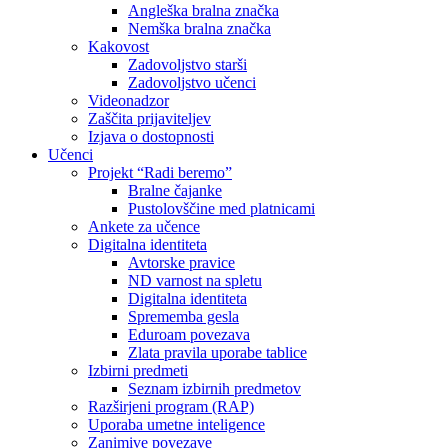
Angleška bralna značka
Nemška bralna značka
Kakovost
Zadovoljstvo starši
Zadovoljstvo učenci
Videonadzor
Zaščita prijaviteljev
Izjava o dostopnosti
Učenci
Projekt “Radi beremo”
Bralne čajanke
Pustolovščine med platnicami
Ankete za učence
Digitalna identiteta
Avtorske pravice
ND varnost na spletu
Digitalna identiteta
Sprememba gesla
Eduroam povezava
Zlata pravila uporabe tablice
Izbirni predmeti
Seznam izbirnih predmetov
Razširjeni program (RAP)
Uporaba umetne inteligence
Zanimive povezave