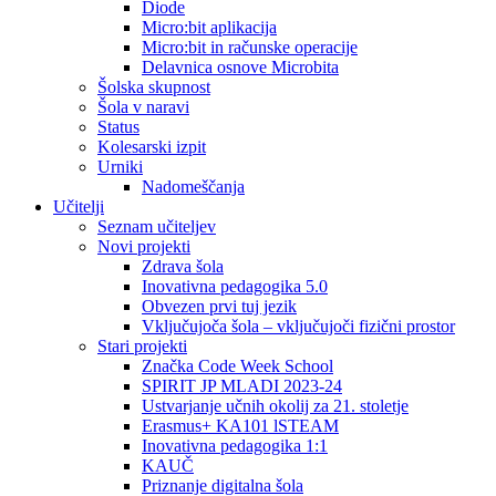
Diode
Micro:bit aplikacija
Micro:bit in računske operacije
Delavnica osnove Microbita
Šolska skupnost
Šola v naravi
Status
Kolesarski izpit
Urniki
Nadomeščanja
Učitelji
Seznam učiteljev
Novi projekti
Zdrava šola
Inovativna pedagogika 5.0
Obvezen prvi tuj jezik
Vključujoča šola – vključujoči fizični prostor
Stari projekti
Značka Code Week School
SPIRIT JP MLADI 2023-24
Ustvarjanje učnih okolij za 21. stoletje
Erasmus+ KA101 lSTEAM
Inovativna pedagogika 1:1
KAUČ
Priznanje digitalna šola