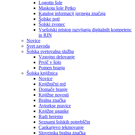
Logotip šole
Maskota šole Petko
Katalog informacij javnega značaja
Šolske poti
Šolski zvonec
Vsešolski pristop razvijanja digitalnih kompetenc
in RIN
Novice
Svet zavoda
Šolska svetovalna služba
Vzgojno delovanje
Prvič v šolo
Pomen branja
Šolska knjižnica
Novice
Knjižnični red
Domače branje
Knjižne novosti
Bralna značka
Avtorkse pravice
Knjižne uganke
Radi beremo
Seznami šolskih potrebščin
Cankarjevo tekmovanje
Slovenska bralna značka