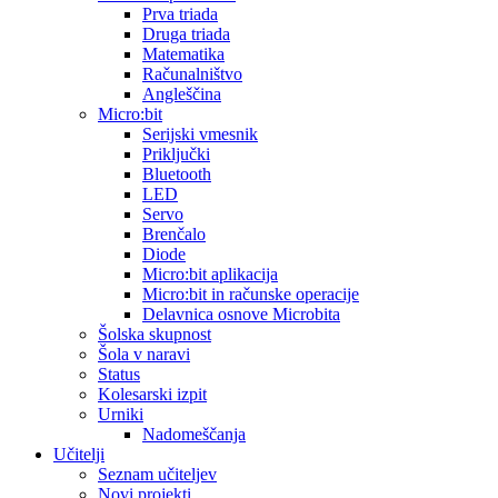
Prva triada
Druga triada
Matematika
Računalništvo
Angleščina
Micro:bit
Serijski vmesnik
Priključki
Bluetooth
LED
Servo
Brenčalo
Diode
Micro:bit aplikacija
Micro:bit in računske operacije
Delavnica osnove Microbita
Šolska skupnost
Šola v naravi
Status
Kolesarski izpit
Urniki
Nadomeščanja
Učitelji
Seznam učiteljev
Novi projekti