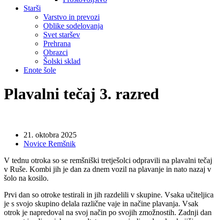
Starši
Varstvo in prevozi
Oblike sodelovanja
Svet staršev
Prehrana
Obrazci
Šolski sklad
Enote šole
Plavalni tečaj 3. razred
21. oktobra 2025
Novice Remšnik
V tednu otroka so se remšniški tretješolci odpravili na plavalni tečaj
v Ruše. Kombi jih je dan za dnem vozil na plavanje in nato nazaj v
šolo na kosilo.
Prvi dan so otroke testirali in jih razdelili v skupine. Vsaka učiteljica
je s svojo skupino delala različne vaje in načine plavanja. Vsak
otrok je napredoval na svoj način po svojih zmožnostih. Zadnji dan