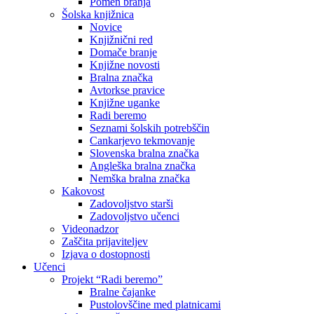
Pomen branja
Šolska knjižnica
Novice
Knjižnični red
Domače branje
Knjižne novosti
Bralna značka
Avtorkse pravice
Knjižne uganke
Radi beremo
Seznami šolskih potrebščin
Cankarjevo tekmovanje
Slovenska bralna značka
Angleška bralna značka
Nemška bralna značka
Kakovost
Zadovoljstvo starši
Zadovoljstvo učenci
Videonadzor
Zaščita prijaviteljev
Izjava o dostopnosti
Učenci
Projekt “Radi beremo”
Bralne čajanke
Pustolovščine med platnicami