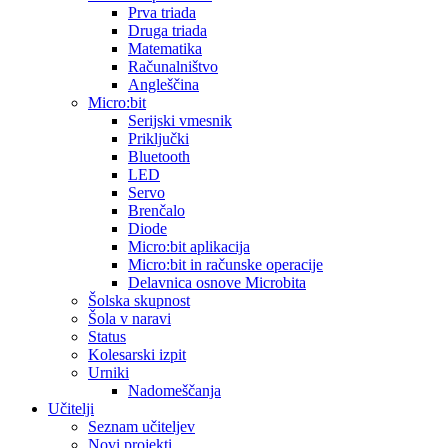
Prva triada
Druga triada
Matematika
Računalništvo
Angleščina
Micro:bit
Serijski vmesnik
Priključki
Bluetooth
LED
Servo
Brenčalo
Diode
Micro:bit aplikacija
Micro:bit in računske operacije
Delavnica osnove Microbita
Šolska skupnost
Šola v naravi
Status
Kolesarski izpit
Urniki
Nadomeščanja
Učitelji
Seznam učiteljev
Novi projekti