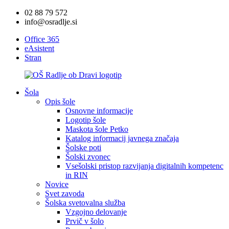
02 88 79 572
info@osradlje.si
Office 365
eAsistent
Stran
Šola
Opis šole
Osnovne informacije
Logotip šole
Maskota šole Petko
Katalog informacij javnega značaja
Šolske poti
Šolski zvonec
Vsešolski pristop razvijanja digitalnih kompetenc
in RIN
Novice
Svet zavoda
Šolska svetovalna služba
Vzgojno delovanje
Prvič v šolo