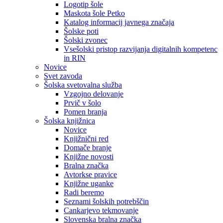
Logotip šole
Maskota šole Petko
Katalog informacij javnega značaja
Šolske poti
Šolski zvonec
Vsešolski pristop razvijanja digitalnih kompetenc
in RIN
Novice
Svet zavoda
Šolska svetovalna služba
Vzgojno delovanje
Prvič v šolo
Pomen branja
Šolska knjižnica
Novice
Knjižnični red
Domače branje
Knjižne novosti
Bralna značka
Avtorkse pravice
Knjižne uganke
Radi beremo
Seznami šolskih potrebščin
Cankarjevo tekmovanje
Slovenska bralna značka