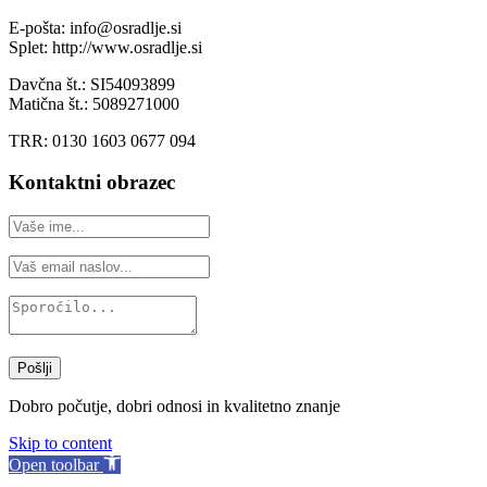
E-pošta: info@osradlje.si
Splet: http://www.osradlje.si
Davčna št.: SI54093899
Matična št.: 5089271000
TRR: 0130 1603 0677 094
Kontaktni obrazec
Pošlji
Dobro počutje, dobri odnosi in kvalitetno znanje
Skip to content
Open toolbar