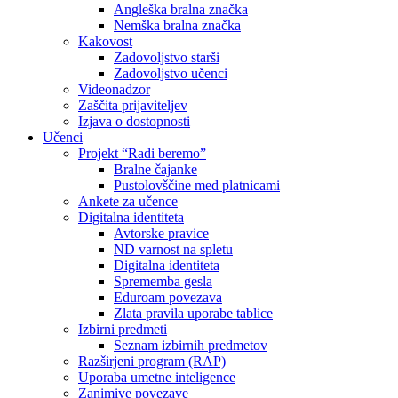
Angleška bralna značka
Nemška bralna značka
Kakovost
Zadovoljstvo starši
Zadovoljstvo učenci
Videonadzor
Zaščita prijaviteljev
Izjava o dostopnosti
Učenci
Projekt “Radi beremo”
Bralne čajanke
Pustolovščine med platnicami
Ankete za učence
Digitalna identiteta
Avtorske pravice
ND varnost na spletu
Digitalna identiteta
Sprememba gesla
Eduroam povezava
Zlata pravila uporabe tablice
Izbirni predmeti
Seznam izbirnih predmetov
Razširjeni program (RAP)
Uporaba umetne inteligence
Zanimive povezave