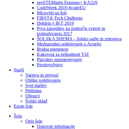
proSTEMgirls Erasmus+ KA229
CodeWeek 2019 #codeEU
Micro:bit na šoli
FIRST® Tech Challenge
Dekleta v IKT 2019
Prva zaposlitev na področju vzgoje in
izobraževanja 2017
ŠOLSKA SHEMA – šolsko sadje in zelenjava
Mednarodno sodelovanje z Avstrijo
Bralna pismenost
Kakovost za prihodnost VIZ
Plavalno opismenjevanje
Prostovoljstvo
Starši
Varstvo in prevozi
Oblike sodelovanja
Svet staršev
Prehrana
Obrazci
Šolski sklad
Enote šole
Šola
Opis šole
Osnovne informacije