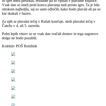
so spet imeli preizkus, rezultate pa so vpisali v plavalne knjižice.
Vsak dan so imeli proti koncu plavanja tudi prosto igro. Ta je bila
otrokom najboljša, saj so sami odločili, kako bodo plavali ali pa so
kar skakali v bazen.
Za njih se plavalni tečaj v Rušah končuje, sledi plavalni tečaj v
Čatežu v 4. ali 5. razredu.
Polni lepih vtisov so se vsak dan vračali domov in tega zagotovo
dolgo ne bodo pozabili.
Kolektiv POŠ Remšnik