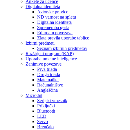
Ankete za učence
Digitalna identiteta
Avtorske pravice
ND varnost na spletu
Digitalna identiteta
Sprememba gesla
Eduroam povezava
Zlata pravila uporabe tablice
Izbirni predmeti
Seznam izbirnih predmetov
Razširjeni program (RAP)
Uporaba umetne inteligence
Zanimive povezave
Prva triada
Druga triada
Matematika
Računalništvo
Angleščina
Micro:bit
Serijski vmesnik
Priključki
Bluetooth
LED
Servo
Brenčalo