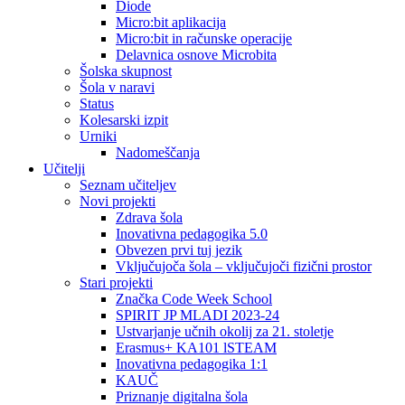
Diode
Micro:bit aplikacija
Micro:bit in računske operacije
Delavnica osnove Microbita
Šolska skupnost
Šola v naravi
Status
Kolesarski izpit
Urniki
Nadomeščanja
Učitelji
Seznam učiteljev
Novi projekti
Zdrava šola
Inovativna pedagogika 5.0
Obvezen prvi tuj jezik
Vključujoča šola – vključujoči fizični prostor
Stari projekti
Značka Code Week School
SPIRIT JP MLADI 2023-24
Ustvarjanje učnih okolij za 21. stoletje
Erasmus+ KA101 lSTEAM
Inovativna pedagogika 1:1
KAUČ
Priznanje digitalna šola