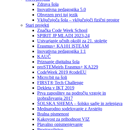
Zdrava šola
Inovativna pedagogika 5.0
Obvezen prvi tuj jezik
Vključujoča šola – vključujoči fizični prostor
Stari projekti
Značka Code Week School
SPIRIT JP MLADI 2023-24
Ustvarjanje učnih okolij za 21. stoletje
Erasmus+ KA101 lSTEAM
Inovativna pedagogika 1:1
KAUČ
Priznanje digitalna šola
proSTEMgirls Erasmus+ KA229
CodeWeek 2019 #codeEU
Micro:bit na šoli
FIRST® Tech Challenge
Dekleta v IKT 2019
Prva zaposlitev na področju vzgoje in
izobraževanja 2017
ŠOLSKA SHEMA – šolsko sadje in zelenjava
Mednarodno sodelovanje z Avstrijo
Bralna pismenost
Kakovost za prihodnost VIZ
Plavalno opismenjevanje
Prostovoljstvo