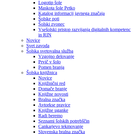
Logotip šole
Maskota šole Petko
Katalog informacij javnega značaja
Šolske poti
Šolski zvonec
Vsešolski pristop razvijanja digitalnih kompetenc
in RIN
Novice
Svet zavoda
Šolska svetovalna služba
Vzgojno delovanje
Prvič v šolo
Pomen branja
Šolska knjižnica
Novice
Knjižnični red
Domače branje
Knjižne novosti
Bralna značka
Avtorkse pravice
Knjižne uganke
Radi beremo
Seznami šolskih potrebščin
Cankarjevo tekmovanje
Slovenska bralna značka