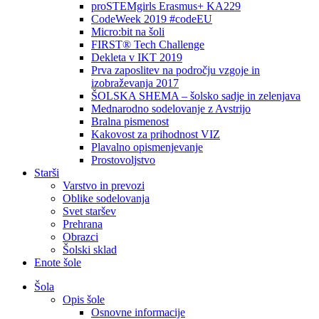
proSTEMgirls Erasmus+ KA229
CodeWeek 2019 #codeEU
Micro:bit na šoli
FIRST® Tech Challenge
Dekleta v IKT 2019
Prva zaposlitev na področju vzgoje in
izobraževanja 2017
ŠOLSKA SHEMA – šolsko sadje in zelenjava
Mednarodno sodelovanje z Avstrijo
Bralna pismenost
Kakovost za prihodnost VIZ
Plavalno opismenjevanje
Prostovoljstvo
Starši
Varstvo in prevozi
Oblike sodelovanja
Svet staršev
Prehrana
Obrazci
Šolski sklad
Enote šole
Šola
Opis šole
Osnovne informacije