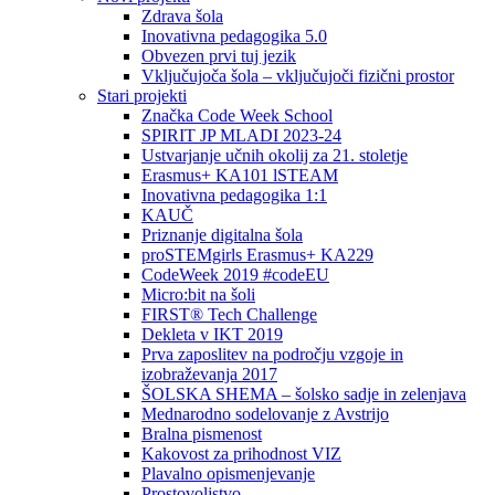
Zdrava šola
Inovativna pedagogika 5.0
Obvezen prvi tuj jezik
Vključujoča šola – vključujoči fizični prostor
Stari projekti
Značka Code Week School
SPIRIT JP MLADI 2023-24
Ustvarjanje učnih okolij za 21. stoletje
Erasmus+ KA101 lSTEAM
Inovativna pedagogika 1:1
KAUČ
Priznanje digitalna šola
proSTEMgirls Erasmus+ KA229
CodeWeek 2019 #codeEU
Micro:bit na šoli
FIRST® Tech Challenge
Dekleta v IKT 2019
Prva zaposlitev na področju vzgoje in
izobraževanja 2017
ŠOLSKA SHEMA – šolsko sadje in zelenjava
Mednarodno sodelovanje z Avstrijo
Bralna pismenost
Kakovost za prihodnost VIZ
Plavalno opismenjevanje
Prostovoljstvo