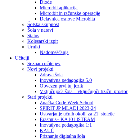
Diode
Micro:bit aplikacija
Micro:bit in računske operacije
Delavnica osnove Microbita
Šolska skupnost
Šola v naravi
Status
Kolesarski izpit
Urniki
Nadomeščanja
Učitelji
Seznam učiteljev
Novi projekti
Zdrava šola
Inovativna pedagogika 5.0
Obvezen prvi tuj jezik
Vključujoča šola – vključujoči fizični prostor
Stari projekti
Značka Code Week School
SPIRIT JP MLADI 2023-24
Ustvarjanje učnih okolij za 21. stoletje
Erasmus+ KA101 lSTEAM
Inovativna pedagogika 1:1
KAUČ
Priznanje digitalna šola