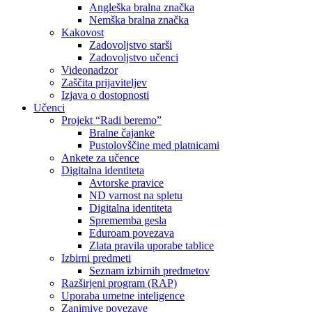
Angleška bralna značka
Nemška bralna značka
Kakovost
Zadovoljstvo starši
Zadovoljstvo učenci
Videonadzor
Zaščita prijaviteljev
Izjava o dostopnosti
Učenci
Projekt “Radi beremo”
Bralne čajanke
Pustolovščine med platnicami
Ankete za učence
Digitalna identiteta
Avtorske pravice
ND varnost na spletu
Digitalna identiteta
Sprememba gesla
Eduroam povezava
Zlata pravila uporabe tablice
Izbirni predmeti
Seznam izbirnih predmetov
Razširjeni program (RAP)
Uporaba umetne inteligence
Zanimive povezave