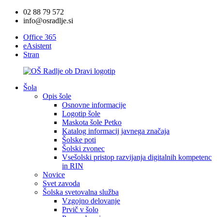
02 88 79 572
info@osradlje.si
Office 365
eAsistent
Stran
Šola
Opis šole
Osnovne informacije
Logotip šole
Maskota šole Petko
Katalog informacij javnega značaja
Šolske poti
Šolski zvonec
Vsešolski pristop razvijanja digitalnih kompetenc
in RIN
Novice
Svet zavoda
Šolska svetovalna služba
Vzgojno delovanje
Prvič v šolo