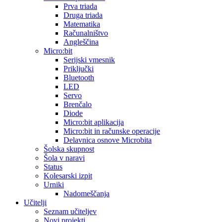
Prva triada
Druga triada
Matematika
Računalništvo
Angleščina
Micro:bit
Serijski vmesnik
Priključki
Bluetooth
LED
Servo
Brenčalo
Diode
Micro:bit aplikacija
Micro:bit in računske operacije
Delavnica osnove Microbita
Šolska skupnost
Šola v naravi
Status
Kolesarski izpit
Urniki
Nadomeščanja
Učitelji
Seznam učiteljev
Novi projekti