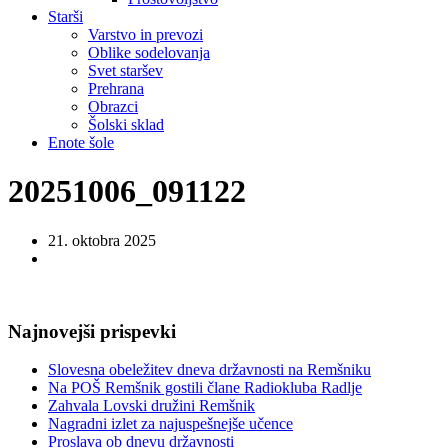
Starši
Varstvo in prevozi
Oblike sodelovanja
Svet staršev
Prehrana
Obrazci
Šolski sklad
Enote šole
20251006_091122
21. oktobra 2025
Najnovejši prispevki
Slovesna obeležitev dneva državnosti na Remšniku
Na POŠ Remšnik gostili člane Radiokluba Radlje
Zahvala Lovski družini Remšnik
Nagradni izlet za najuspešnejše učence
Proslava ob dnevu državnosti