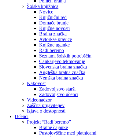
Pomen branja
Šolska knjižnica
Novice
Knjižnični red
Domače branje
Knjižne novosti
Bralna značka
Avtorkse pravice
Knjižne uganke
Radi beremo
Seznami šolskih potrebščin
Cankarjevo tekmovanje
Slovenska bralna značka
Angleška bralna značka
Nemška bralna značka
Kakovost
Zadovoljstvo starši
Zadovoljstvo učenci
Videonadzor
Zaščita prijaviteljev
Izjava o dostopnosti
Učenci
Projekt “Radi beremo”
Bralne čajanke
Pustolovščine med platnicami