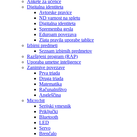
Ankete za učence
Digitalna identiteta
Avtorske pravice
ND varnost na spletu
Digitalna identiteta
Sprememba gesla
Eduroam povezava
Zlata pravila uporabe tablice
Izbirni predmeti
Seznam izbirnih predmetov
Razširjeni program (RAP)
Uporaba umetne inteligence
Zanimive povezave
Prva triada
Druga triada
Matematika
Računalništvo
Angleščina
Micro:bit
Serijski vmesnik
Priključki
Bluetooth
LED
Servo
Brenčalo