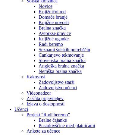
Šolska knjižnica
Novice
Knjižnični red
Domače branje
Knjižne novosti
Bralna značka
Avtorkse pravice
Knjižne uganke
Radi beremo
Seznami šolskih potrebščin
Cankarjevo tekmovanje
Slovenska bralna značka
Angleška bralna značka
Nemška bralna značka
Kakovost
Zadovoljstvo starši
Zadovoljstvo učenci
Videonadzor
Zaščita prijaviteljev
Izjava o dostopnosti
Učenci
Projekt “Radi beremo”
Bralne čajanke
Pustolovščine med platnicami
Ankete za učence