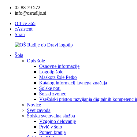
02 88 79 572
info@osradlje.si
Office 365
eAsistent
Stran
Šola
Opis šole
Osnovne informacije
Logotip šole
Maskota šole Petko
Katalog informacij javnega značaja
Šolske poti
Šolski zvonec
Vsešolski pristop razvijanja digitalnih kompetenc 
Novice
Svet zavoda
Šolska svetovalna služba
Vzgojno delovanje
Prvič v šolo
Pomen branja