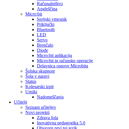
Računalništvo
Angleščina
Micro:bit
Serijski vmesnik
Priključki
Bluetooth
LED
Servo
Brenčalo
Diode
Micro:bit aplikacija
Micro:bit in računske operacije
Delavnica osnove Microbita
Šolska skupnost
Šola v naravi
Status
Kolesarski izpit
Urniki
Nadomeščanja
Učitelji
Seznam učiteljev
Novi projekti
Zdrava šola
Inovativna pedagogika 5.0
Obvezen prvi tuj jezik