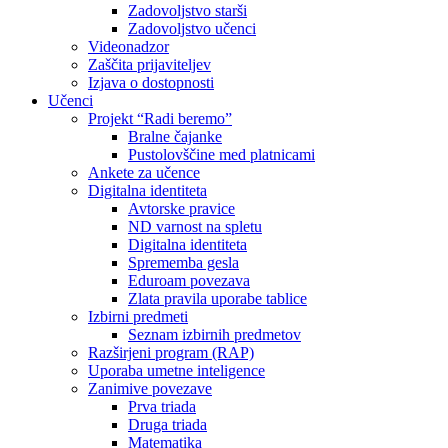
Zadovoljstvo starši
Zadovoljstvo učenci
Videonadzor
Zaščita prijaviteljev
Izjava o dostopnosti
Učenci
Projekt “Radi beremo”
Bralne čajanke
Pustolovščine med platnicami
Ankete za učence
Digitalna identiteta
Avtorske pravice
ND varnost na spletu
Digitalna identiteta
Sprememba gesla
Eduroam povezava
Zlata pravila uporabe tablice
Izbirni predmeti
Seznam izbirnih predmetov
Razširjeni program (RAP)
Uporaba umetne inteligence
Zanimive povezave
Prva triada
Druga triada
Matematika