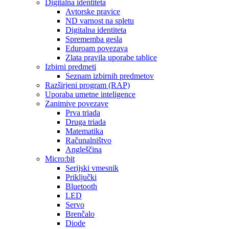
Digitalna identiteta
Avtorske pravice
ND varnost na spletu
Digitalna identiteta
Sprememba gesla
Eduroam povezava
Zlata pravila uporabe tablice
Izbirni predmeti
Seznam izbirnih predmetov
Razširjeni program (RAP)
Uporaba umetne inteligence
Zanimive povezave
Prva triada
Druga triada
Matematika
Računalništvo
Angleščina
Micro:bit
Serijski vmesnik
Priključki
Bluetooth
LED
Servo
Brenčalo
Diode