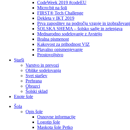
CodeWeek 2019 #codeEU
Micro:bit na šoli
FIRST® Tech Challenge
Dekleta v IKT 2019
Prva zaposlitev na področju vzgoje in izobraževan
ŠOLSKA SHEMA – šolsko sadje in zelenjava
Mednarodno sodelovanje z Avstrijo
Bralna pismenost
Kakovost za prihodnost VIZ
Plavalno opismenjevanje
Prostovoljstvo
Starši
Varstvo in prevozi
Oblike sodelovanja
Svet staršev
Prehrana
Obrazci
Šolski sklad
Enote šole
Šola
Opis šole
Osnovne informacije
Logotip šole
Maskota šole Petko