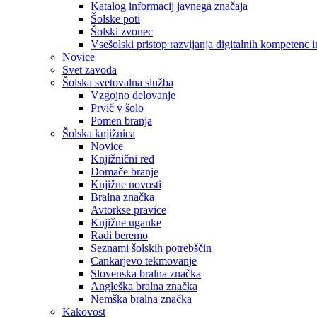
Katalog informacij javnega značaja
Šolske poti
Šolski zvonec
Vsešolski pristop razvijanja digitalnih kompetenc 
Novice
Svet zavoda
Šolska svetovalna služba
Vzgojno delovanje
Prvič v šolo
Pomen branja
Šolska knjižnica
Novice
Knjižnični red
Domače branje
Knjižne novosti
Bralna značka
Avtorkse pravice
Knjižne uganke
Radi beremo
Seznami šolskih potrebščin
Cankarjevo tekmovanje
Slovenska bralna značka
Angleška bralna značka
Nemška bralna značka
Kakovost