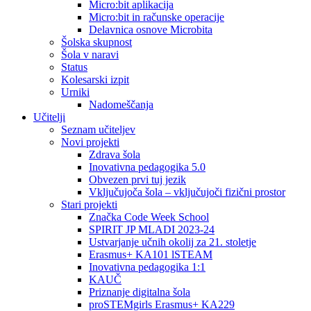
Micro:bit aplikacija
Micro:bit in računske operacije
Delavnica osnove Microbita
Šolska skupnost
Šola v naravi
Status
Kolesarski izpit
Urniki
Nadomeščanja
Učitelji
Seznam učiteljev
Novi projekti
Zdrava šola
Inovativna pedagogika 5.0
Obvezen prvi tuj jezik
Vključujoča šola – vključujoči fizični prostor
Stari projekti
Značka Code Week School
SPIRIT JP MLADI 2023-24
Ustvarjanje učnih okolij za 21. stoletje
Erasmus+ KA101 lSTEAM
Inovativna pedagogika 1:1
KAUČ
Priznanje digitalna šola
proSTEMgirls Erasmus+ KA229