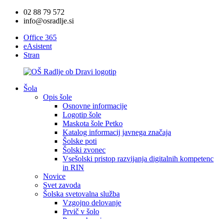
02 88 79 572
info@osradlje.si
Office 365
eAsistent
Stran
Šola
Opis šole
Osnovne informacije
Logotip šole
Maskota šole Petko
Katalog informacij javnega značaja
Šolske poti
Šolski zvonec
Vsešolski pristop razvijanja digitalnih kompetenc
in RIN
Novice
Svet zavoda
Šolska svetovalna služba
Vzgojno delovanje
Prvič v šolo