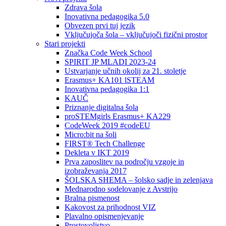
Zdrava šola
Inovativna pedagogika 5.0
Obvezen prvi tuj jezik
Vključujoča šola – vključujoči fizični prostor
Stari projekti
Značka Code Week School
SPIRIT JP MLADI 2023-24
Ustvarjanje učnih okolij za 21. stoletje
Erasmus+ KA101 lSTEAM
Inovativna pedagogika 1:1
KAUČ
Priznanje digitalna šola
proSTEMgirls Erasmus+ KA229
CodeWeek 2019 #codeEU
Micro:bit na šoli
FIRST® Tech Challenge
Dekleta v IKT 2019
Prva zaposlitev na področju vzgoje in
izobraževanja 2017
ŠOLSKA SHEMA – šolsko sadje in zelenjava
Mednarodno sodelovanje z Avstrijo
Bralna pismenost
Kakovost za prihodnost VIZ
Plavalno opismenjevanje
Prostovoljstvo