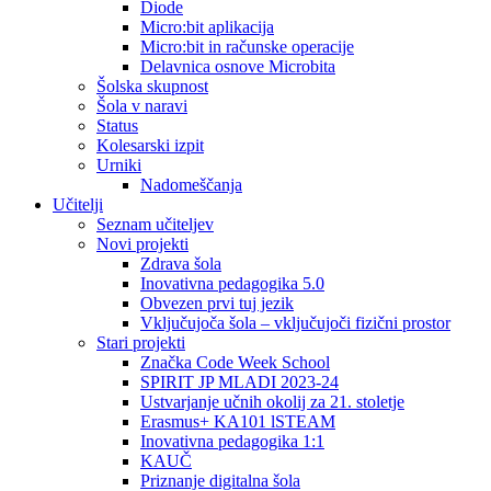
Diode
Micro:bit aplikacija
Micro:bit in računske operacije
Delavnica osnove Microbita
Šolska skupnost
Šola v naravi
Status
Kolesarski izpit
Urniki
Nadomeščanja
Učitelji
Seznam učiteljev
Novi projekti
Zdrava šola
Inovativna pedagogika 5.0
Obvezen prvi tuj jezik
Vključujoča šola – vključujoči fizični prostor
Stari projekti
Značka Code Week School
SPIRIT JP MLADI 2023-24
Ustvarjanje učnih okolij za 21. stoletje
Erasmus+ KA101 lSTEAM
Inovativna pedagogika 1:1
KAUČ
Priznanje digitalna šola