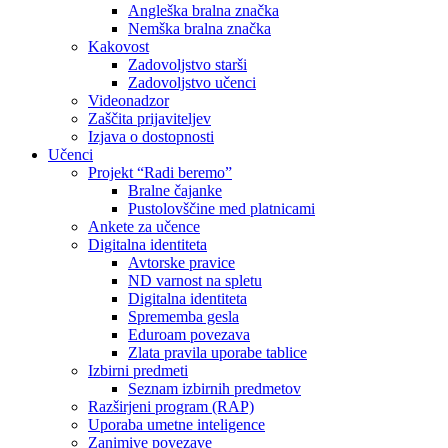
Angleška bralna značka
Nemška bralna značka
Kakovost
Zadovoljstvo starši
Zadovoljstvo učenci
Videonadzor
Zaščita prijaviteljev
Izjava o dostopnosti
Učenci
Projekt “Radi beremo”
Bralne čajanke
Pustolovščine med platnicami
Ankete za učence
Digitalna identiteta
Avtorske pravice
ND varnost na spletu
Digitalna identiteta
Sprememba gesla
Eduroam povezava
Zlata pravila uporabe tablice
Izbirni predmeti
Seznam izbirnih predmetov
Razširjeni program (RAP)
Uporaba umetne inteligence
Zanimive povezave