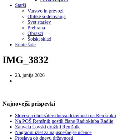
Starši
Varstvo in prevozi
Oblike sodelovanja
Svet staršev
Prehrana
Obrazci
Šolski sklad
Enote šole
IMG_3832
23. junija 2026
Najnovejši prispevki
Slovesna obeležitev dneva državnosti na Remšniku
Na POŠ Remšnik gostili člane Radiokluba Radlje
Zahvala Lovski družini Remšnik
Nagradni izlet za najuspešnejše učence
Proslava ob dnevu državnosti