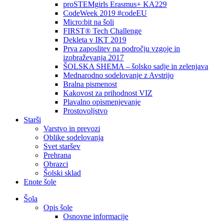
proSTEMgirls Erasmus+ KA229
CodeWeek 2019 #codeEU
Micro:bit na šoli
FIRST® Tech Challenge
Dekleta v IKT 2019
Prva zaposlitev na področju vzgoje in
izobraževanja 2017
ŠOLSKA SHEMA – šolsko sadje in zelenjava
Mednarodno sodelovanje z Avstrijo
Bralna pismenost
Kakovost za prihodnost VIZ
Plavalno opismenjevanje
Prostovoljstvo
Starši
Varstvo in prevozi
Oblike sodelovanja
Svet staršev
Prehrana
Obrazci
Šolski sklad
Enote šole
Šola
Opis šole
Osnovne informacije