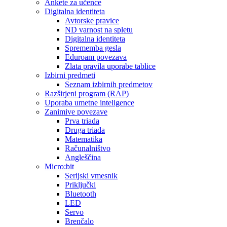
Ankete za učence
Digitalna identiteta
Avtorske pravice
ND varnost na spletu
Digitalna identiteta
Sprememba gesla
Eduroam povezava
Zlata pravila uporabe tablice
Izbirni predmeti
Seznam izbirnih predmetov
Razširjeni program (RAP)
Uporaba umetne inteligence
Zanimive povezave
Prva triada
Druga triada
Matematika
Računalništvo
Angleščina
Micro:bit
Serijski vmesnik
Priključki
Bluetooth
LED
Servo
Brenčalo