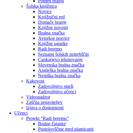
Pomen branja
Šolska knjižnica
Novice
Knjižnični red
Domače branje
Knjižne novosti
Bralna značka
Avtorkse pravice
Knjižne uganke
Radi beremo
Seznami šolskih potrebščin
Cankarjevo tekmovanje
Slovenska bralna značka
Angleška bralna značka
Nemška bralna značka
Kakovost
Zadovoljstvo starši
Zadovoljstvo učenci
Videonadzor
Zaščita prijaviteljev
Izjava o dostopnosti
Učenci
Projekt “Radi beremo”
Bralne čajanke
Pustolovščine med platnicami