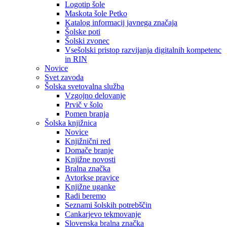
Logotip šole
Maskota šole Petko
Katalog informacij javnega značaja
Šolske poti
Šolski zvonec
Vsešolski pristop razvijanja digitalnih kompetenc
in RIN
Novice
Svet zavoda
Šolska svetovalna služba
Vzgojno delovanje
Prvič v šolo
Pomen branja
Šolska knjižnica
Novice
Knjižnični red
Domače branje
Knjižne novosti
Bralna značka
Avtorkse pravice
Knjižne uganke
Radi beremo
Seznami šolskih potrebščin
Cankarjevo tekmovanje
Slovenska bralna značka