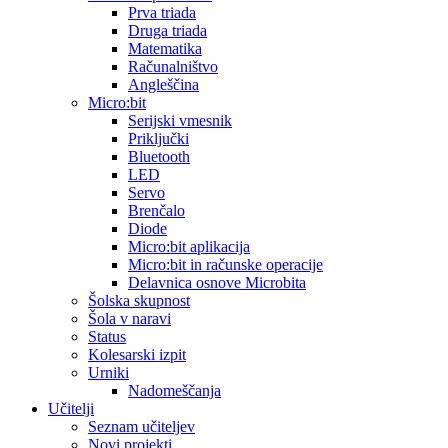
Prva triada
Druga triada
Matematika
Računalništvo
Angleščina
Micro:bit
Serijski vmesnik
Priključki
Bluetooth
LED
Servo
Brenčalo
Diode
Micro:bit aplikacija
Micro:bit in računske operacije
Delavnica osnove Microbita
Šolska skupnost
Šola v naravi
Status
Kolesarski izpit
Urniki
Nadomeščanja
Učitelji
Seznam učiteljev
Novi projekti