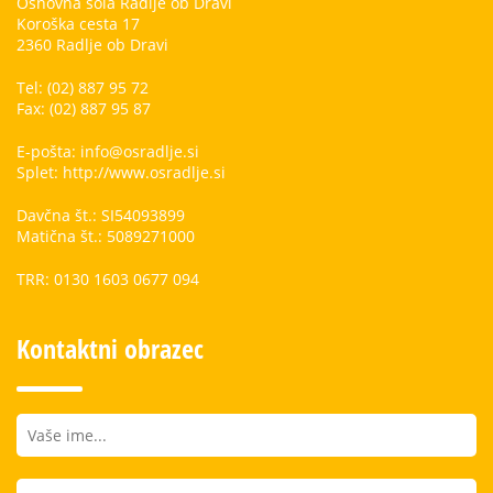
Osnovna šola Radlje ob Dravi
Koroška cesta 17
2360 Radlje ob Dravi
Tel: (02) 887 95 72
Fax: (02) 887 95 87
E-pošta: info@osradlje.si
Splet: http://www.osradlje.si
Davčna št.: SI54093899
Matična št.: 5089271000
TRR: 0130 1603 0677 094
Kontaktni obrazec