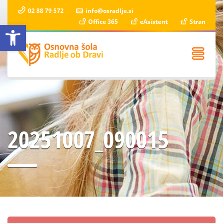
02 88 79 572
info@osradlje.si
Office 365
eAsistent
Stran
Open toolbar
20251007_090015