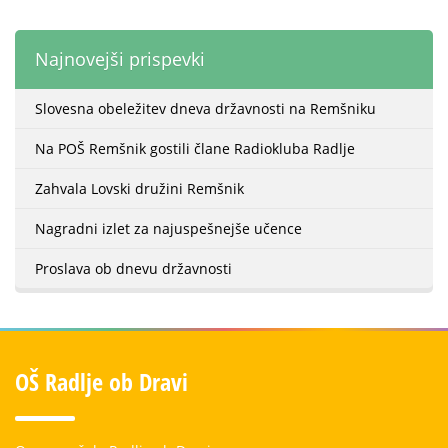
Najnovejši prispevki
Slovesna obeležitev dneva državnosti na Remšniku
Na POŠ Remšnik gostili člane Radiokluba Radlje
Zahvala Lovski družini Remšnik
Nagradni izlet za najuspešnejše učence
Proslava ob dnevu državnosti
OŠ Radlje ob Dravi