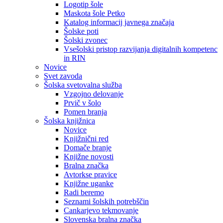
Logotip šole
Maskota šole Petko
Katalog informacij javnega značaja
Šolske poti
Šolski zvonec
Vsešolski pristop razvijanja digitalnih kompetenc
in RIN
Novice
Svet zavoda
Šolska svetovalna služba
Vzgojno delovanje
Prvič v šolo
Pomen branja
Šolska knjižnica
Novice
Knjižnični red
Domače branje
Knjižne novosti
Bralna značka
Avtorkse pravice
Knjižne uganke
Radi beremo
Seznami šolskih potrebščin
Cankarjevo tekmovanje
Slovenska bralna značka