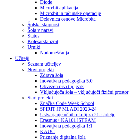
Diode
Micro:bit aplikacija
Micro:bit in računske operacije
Delavnica osnove Microbita
Šolska skupnost
Šola v naravi
Status
Kolesarski izpit
Urniki
Nadomeščanja
Učitelji
Seznam učiteljev
Novi projekti
Zdrava šola
Inovativna pedagogika 5.0
Obvezen prvi tuj jezik
Vključujoča šola – vključujoči fizični prostor
Stari projekti
Značka Code Week School
SPIRIT JP MLADI 2023-24
Ustvarjanje učnih okolij za 21. stoletje
Erasmus+ KA101 lSTEAM
Inovativna pedagogika 1:1
KAUČ
Priznanje digitalna šola