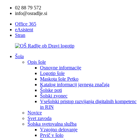
02 88 79 572
info@osradlje.si
Office 365
eAsistent
Stran
Šola
Opis šole
Osnovne informacije
Logotip šole
Maskota šole Petko
Katalog informacij javnega značaja
Šolske poti
Šolski zvonec
Vsešolski pristop razvijanja digitalnih kompetenc
in RIN
Novice
Svet zavoda
Šolska svetovalna služba
Vzgojno delovanje
Prvič v šolo