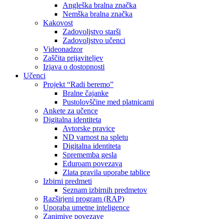
Angleška bralna značka
Nemška bralna značka
Kakovost
Zadovoljstvo starši
Zadovoljstvo učenci
Videonadzor
Zaščita prijaviteljev
Izjava o dostopnosti
Učenci
Projekt “Radi beremo”
Bralne čajanke
Pustolovščine med platnicami
Ankete za učence
Digitalna identiteta
Avtorske pravice
ND varnost na spletu
Digitalna identiteta
Sprememba gesla
Eduroam povezava
Zlata pravila uporabe tablice
Izbirni predmeti
Seznam izbirnih predmetov
Razširjeni program (RAP)
Uporaba umetne inteligence
Zanimive povezave