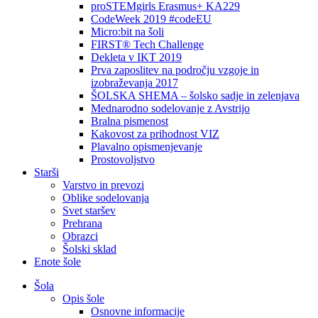
proSTEMgirls Erasmus+ KA229
CodeWeek 2019 #codeEU
Micro:bit na šoli
FIRST® Tech Challenge
Dekleta v IKT 2019
Prva zaposlitev na področju vzgoje in
izobraževanja 2017
ŠOLSKA SHEMA – šolsko sadje in zelenjava
Mednarodno sodelovanje z Avstrijo
Bralna pismenost
Kakovost za prihodnost VIZ
Plavalno opismenjevanje
Prostovoljstvo
Starši
Varstvo in prevozi
Oblike sodelovanja
Svet staršev
Prehrana
Obrazci
Šolski sklad
Enote šole
Šola
Opis šole
Osnovne informacije