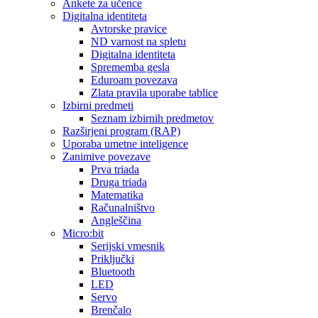
Ankete za učence
Digitalna identiteta
Avtorske pravice
ND varnost na spletu
Digitalna identiteta
Sprememba gesla
Eduroam povezava
Zlata pravila uporabe tablice
Izbirni predmeti
Seznam izbirnih predmetov
Razširjeni program (RAP)
Uporaba umetne inteligence
Zanimive povezave
Prva triada
Druga triada
Matematika
Računalništvo
Angleščina
Micro:bit
Serijski vmesnik
Priključki
Bluetooth
LED
Servo
Brenčalo