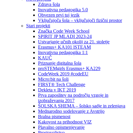
Zdrava šola
Inovativna pedagogika 5.0
Obvezen prvi tuj jezik
Vključujoča šola – vključujoči fizični prostor
Stari projekti
Značka Code Week School
SPIRIT JP MLADI 2023-24
Ustvarjanje učnih okolij za 21. stoletje
Erasmus+ KA101 lSTEAM
Inovativna pedagogika 1:1
KAUČ
Priznanje digitalna šola
proSTEMgirls Erasmus+ KA229
CodeWeek 2019 #codeEU
Micro:bit na šoli
FIRST® Tech Challenge
Dekleta v IKT 2019
Prva zaposlitev na področju vzgoje in
izobraževanja 2017
ŠOLSKA SHEMA – šolsko sadje in zelenjava
Mednarodno sodelovanje z Avstrijo
Bralna pismenost
Kakovost za prihodnost VIZ
Plavalno opismenjevanje
Prostovoljstvo