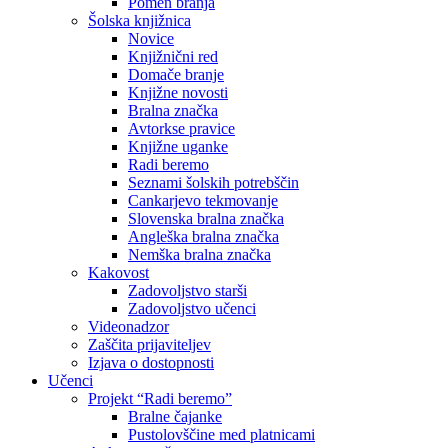
Pomen branja
Šolska knjižnica
Novice
Knjižnični red
Domače branje
Knjižne novosti
Bralna značka
Avtorkse pravice
Knjižne uganke
Radi beremo
Seznami šolskih potrebščin
Cankarjevo tekmovanje
Slovenska bralna značka
Angleška bralna značka
Nemška bralna značka
Kakovost
Zadovoljstvo starši
Zadovoljstvo učenci
Videonadzor
Zaščita prijaviteljev
Izjava o dostopnosti
Učenci
Projekt “Radi beremo”
Bralne čajanke
Pustolovščine med platnicami