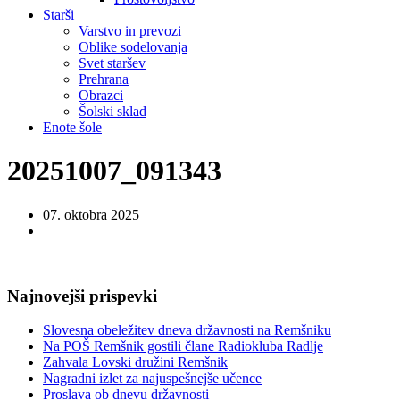
Starši
Varstvo in prevozi
Oblike sodelovanja
Svet staršev
Prehrana
Obrazci
Šolski sklad
Enote šole
20251007_091343
07. oktobra 2025
Najnovejši prispevki
Slovesna obeležitev dneva državnosti na Remšniku
Na POŠ Remšnik gostili člane Radiokluba Radlje
Zahvala Lovski družini Remšnik
Nagradni izlet za najuspešnejše učence
Proslava ob dnevu državnosti