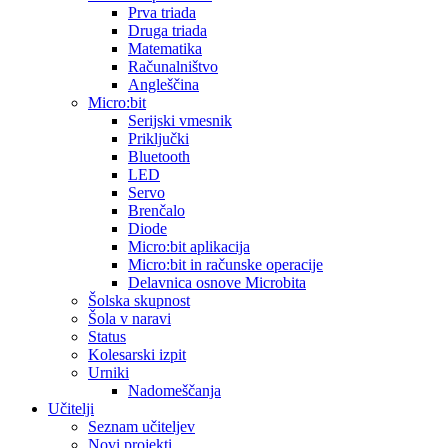
Prva triada
Druga triada
Matematika
Računalništvo
Angleščina
Micro:bit
Serijski vmesnik
Priključki
Bluetooth
LED
Servo
Brenčalo
Diode
Micro:bit aplikacija
Micro:bit in računske operacije
Delavnica osnove Microbita
Šolska skupnost
Šola v naravi
Status
Kolesarski izpit
Urniki
Nadomeščanja
Učitelji
Seznam učiteljev
Novi projekti