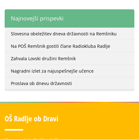
Najnovejši prispevki
Slovesna obeležitev dneva državnosti na Remšniku
Na POŠ Remšnik gostili člane Radiokluba Radlje
Zahvala Lovski družini Remšnik
Nagradni izlet za najuspešnejše učence
Proslava ob dnevu državnosti
OŠ Radlje ob Dravi