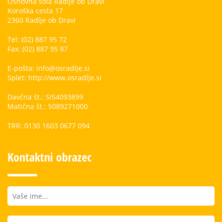
Osnovna šola Radlje ob Dravi
Koroška cesta 17
2360 Radlje ob Dravi
Tel: (02) 887 95 72
Fax: (02) 887 95 87
E-pošta: info@osradlje.si
Splet: http://www.osradlje.si
Davčna št.: SI54093899
Matična št.: 5089271000
TRR: 0130 1603 0677 094
Kontaktni obrazec