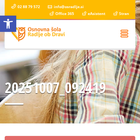
02 88 79 572
info@osradlje.si
Office 365
eAsistent
Stran
Open toolbar
20251007_092419