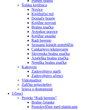
Pomen branja
Šolska knjižnica
Novice
Knjižnični red
Domače branje
Knjižne novosti
Bralna značka
Avtorkse pravice
Knjižne uganke
Radi beremo
Seznami šolskih potrebščin
Cankarjevo tekmovanje
Slovenska bralna značka
Angleška bralna značka
Nemška bralna značka
Kakovost
Zadovoljstvo starši
Zadovoljstvo učenci
Videonadzor
Zaščita prijaviteljev
Izjava o dostopnosti
Učenci
Projekt “Radi beremo”
Bralne čajanke
Pustolovščine med platnicami