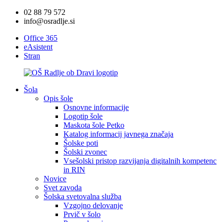
02 88 79 572
info@osradlje.si
Office 365
eAsistent
Stran
Šola
Opis šole
Osnovne informacije
Logotip šole
Maskota šole Petko
Katalog informacij javnega značaja
Šolske poti
Šolski zvonec
Vsešolski pristop razvijanja digitalnih kompetenc
in RIN
Novice
Svet zavoda
Šolska svetovalna služba
Vzgojno delovanje
Prvič v šolo