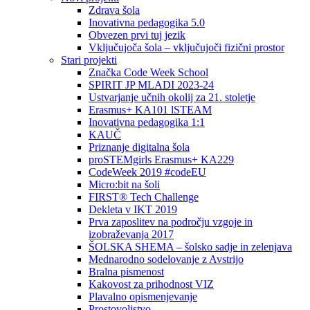
Zdrava šola
Inovativna pedagogika 5.0
Obvezen prvi tuj jezik
Vključujoča šola – vključujoči fizični prostor
Stari projekti
Značka Code Week School
SPIRIT JP MLADI 2023-24
Ustvarjanje učnih okolij za 21. stoletje
Erasmus+ KA101 lSTEAM
Inovativna pedagogika 1:1
KAUČ
Priznanje digitalna šola
proSTEMgirls Erasmus+ KA229
CodeWeek 2019 #codeEU
Micro:bit na šoli
FIRST® Tech Challenge
Dekleta v IKT 2019
Prva zaposlitev na področju vzgoje in
izobraževanja 2017
ŠOLSKA SHEMA – šolsko sadje in zelenjava
Mednarodno sodelovanje z Avstrijo
Bralna pismenost
Kakovost za prihodnost VIZ
Plavalno opismenjevanje
Prostovoljstvo