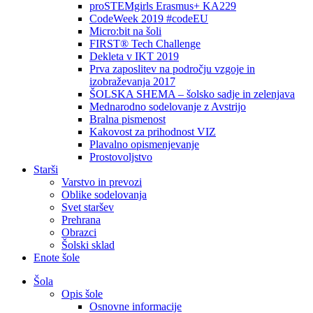
proSTEMgirls Erasmus+ KA229
CodeWeek 2019 #codeEU
Micro:bit na šoli
FIRST® Tech Challenge
Dekleta v IKT 2019
Prva zaposlitev na področju vzgoje in
izobraževanja 2017
ŠOLSKA SHEMA – šolsko sadje in zelenjava
Mednarodno sodelovanje z Avstrijo
Bralna pismenost
Kakovost za prihodnost VIZ
Plavalno opismenjevanje
Prostovoljstvo
Starši
Varstvo in prevozi
Oblike sodelovanja
Svet staršev
Prehrana
Obrazci
Šolski sklad
Enote šole
Šola
Opis šole
Osnovne informacije