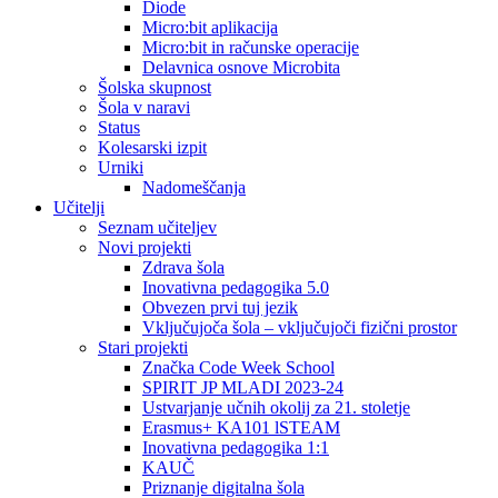
Diode
Micro:bit aplikacija
Micro:bit in računske operacije
Delavnica osnove Microbita
Šolska skupnost
Šola v naravi
Status
Kolesarski izpit
Urniki
Nadomeščanja
Učitelji
Seznam učiteljev
Novi projekti
Zdrava šola
Inovativna pedagogika 5.0
Obvezen prvi tuj jezik
Vključujoča šola – vključujoči fizični prostor
Stari projekti
Značka Code Week School
SPIRIT JP MLADI 2023-24
Ustvarjanje učnih okolij za 21. stoletje
Erasmus+ KA101 lSTEAM
Inovativna pedagogika 1:1
KAUČ
Priznanje digitalna šola