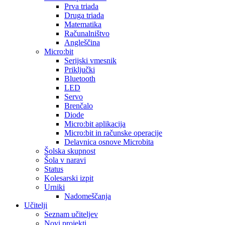
Prva triada
Druga triada
Matematika
Računalništvo
Angleščina
Micro:bit
Serijski vmesnik
Priključki
Bluetooth
LED
Servo
Brenčalo
Diode
Micro:bit aplikacija
Micro:bit in računske operacije
Delavnica osnove Microbita
Šolska skupnost
Šola v naravi
Status
Kolesarski izpit
Urniki
Nadomeščanja
Učitelji
Seznam učiteljev
Novi projekti