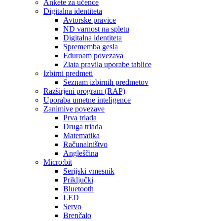
Ankete za učence
Digitalna identiteta
Avtorske pravice
ND varnost na spletu
Digitalna identiteta
Sprememba gesla
Eduroam povezava
Zlata pravila uporabe tablice
Izbirni predmeti
Seznam izbirnih predmetov
Razširjeni program (RAP)
Uporaba umetne inteligence
Zanimive povezave
Prva triada
Druga triada
Matematika
Računalništvo
Angleščina
Micro:bit
Serijski vmesnik
Priključki
Bluetooth
LED
Servo
Brenčalo