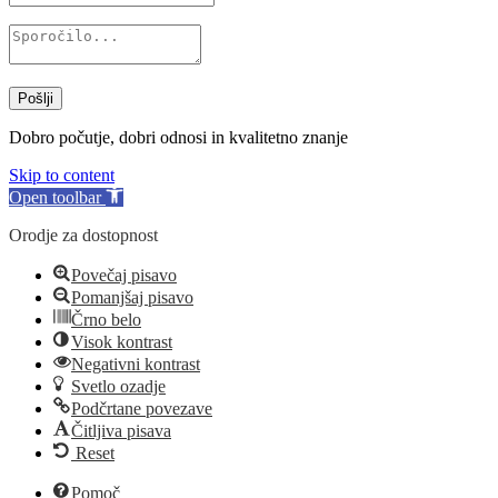
Pošlji
Dobro počutje, dobri odnosi in kvalitetno znanje
Skip to content
Open toolbar
Orodje za dostopnost
Povečaj pisavo
Pomanjšaj pisavo
Črno belo
Visok kontrast
Negativni kontrast
Svetlo ozadje
Podčrtane povezave
Čitljiva pisava
Reset
Pomoč