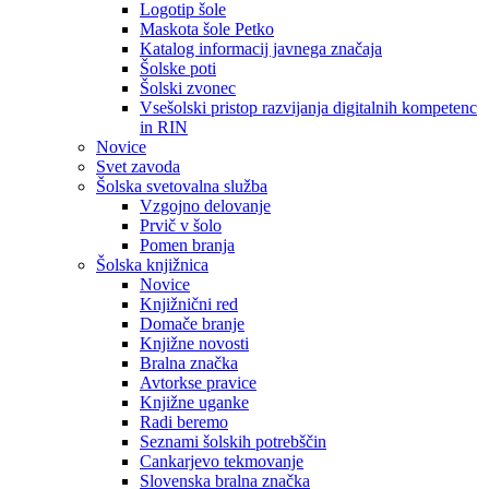
Logotip šole
Maskota šole Petko
Katalog informacij javnega značaja
Šolske poti
Šolski zvonec
Vsešolski pristop razvijanja digitalnih kompetenc
in RIN
Novice
Svet zavoda
Šolska svetovalna služba
Vzgojno delovanje
Prvič v šolo
Pomen branja
Šolska knjižnica
Novice
Knjižnični red
Domače branje
Knjižne novosti
Bralna značka
Avtorkse pravice
Knjižne uganke
Radi beremo
Seznami šolskih potrebščin
Cankarjevo tekmovanje
Slovenska bralna značka