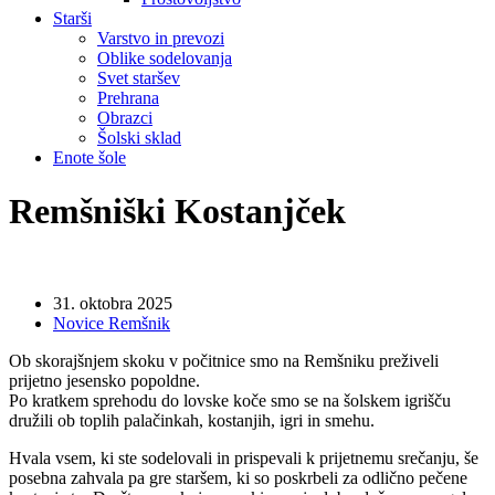
Starši
Varstvo in prevozi
Oblike sodelovanja
Svet staršev
Prehrana
Obrazci
Šolski sklad
Enote šole
Remšniški Kostanjček
31. oktobra 2025
Novice Remšnik
Ob skorajšnjem skoku v počitnice smo na Remšniku preživeli
prijetno jesensko popoldne.
Po kratkem sprehodu do lovske koče smo se na šolskem igrišču
družili ob toplih palačinkah, kostanjih, igri in smehu.
Hvala vsem, ki ste sodelovali in prispevali k prijetnemu srečanju, še
posebna zahvala pa gre staršem, ki so poskrbeli za odlično pečene