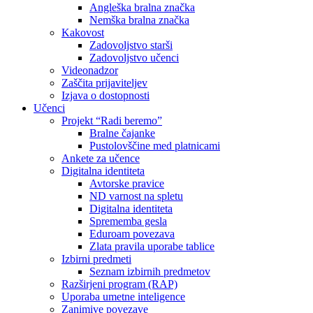
Angleška bralna značka
Nemška bralna značka
Kakovost
Zadovoljstvo starši
Zadovoljstvo učenci
Videonadzor
Zaščita prijaviteljev
Izjava o dostopnosti
Učenci
Projekt “Radi beremo”
Bralne čajanke
Pustolovščine med platnicami
Ankete za učence
Digitalna identiteta
Avtorske pravice
ND varnost na spletu
Digitalna identiteta
Sprememba gesla
Eduroam povezava
Zlata pravila uporabe tablice
Izbirni predmeti
Seznam izbirnih predmetov
Razširjeni program (RAP)
Uporaba umetne inteligence
Zanimive povezave