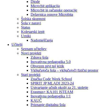
Diode
Micro:bit aplikacija
Micro:bit in računske operacije
Delavnica osnove Microbita
Šolska skupnost
Šola v naravi
Status
Kolesarski izpit
Urniki
Nadomeščanja
Učitelji
Seznam učiteljev
Novi projekti
Zdrava šola
Inovativna pedagogika 5.0
Obvezen prvi tuj jezik
Vključujoča šola – vključujoči fizični prostor
Stari projekti
Značka Code Week School
SPIRIT JP MLADI 2023-24
Ustvarjanje učnih okolij za 21. stoletje
Erasmus+ KA101 lSTEAM
Inovativna pedagogika 1:1
KAUČ
Priznanje digitalna šola