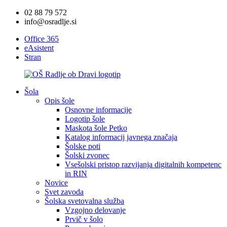
02 88 79 572
info@osradlje.si
Office 365
eAsistent
Stran
Šola
Opis šole
Osnovne informacije
Logotip šole
Maskota šole Petko
Katalog informacij javnega značaja
Šolske poti
Šolski zvonec
Vsešolski pristop razvijanja digitalnih kompetenc
in RIN
Novice
Svet zavoda
Šolska svetovalna služba
Vzgojno delovanje
Prvič v šolo