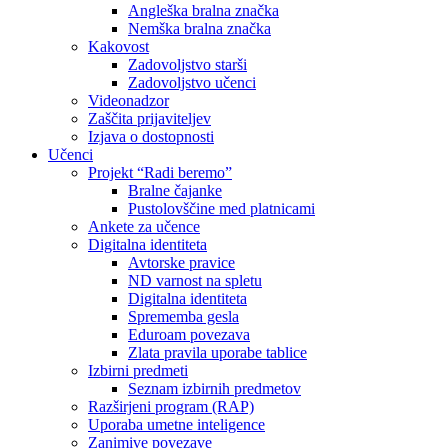
Angleška bralna značka
Nemška bralna značka
Kakovost
Zadovoljstvo starši
Zadovoljstvo učenci
Videonadzor
Zaščita prijaviteljev
Izjava o dostopnosti
Učenci
Projekt “Radi beremo”
Bralne čajanke
Pustolovščine med platnicami
Ankete za učence
Digitalna identiteta
Avtorske pravice
ND varnost na spletu
Digitalna identiteta
Sprememba gesla
Eduroam povezava
Zlata pravila uporabe tablice
Izbirni predmeti
Seznam izbirnih predmetov
Razširjeni program (RAP)
Uporaba umetne inteligence
Zanimive povezave