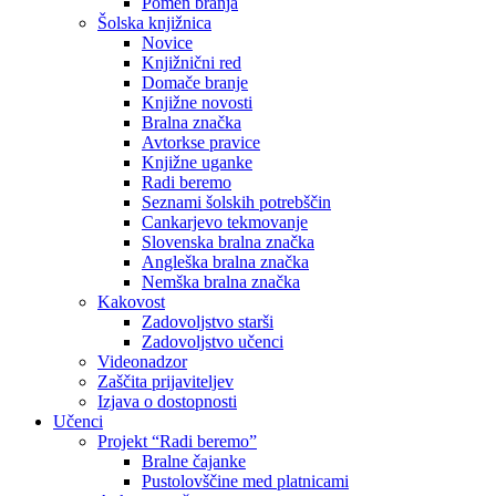
Pomen branja
Šolska knjižnica
Novice
Knjižnični red
Domače branje
Knjižne novosti
Bralna značka
Avtorkse pravice
Knjižne uganke
Radi beremo
Seznami šolskih potrebščin
Cankarjevo tekmovanje
Slovenska bralna značka
Angleška bralna značka
Nemška bralna značka
Kakovost
Zadovoljstvo starši
Zadovoljstvo učenci
Videonadzor
Zaščita prijaviteljev
Izjava o dostopnosti
Učenci
Projekt “Radi beremo”
Bralne čajanke
Pustolovščine med platnicami