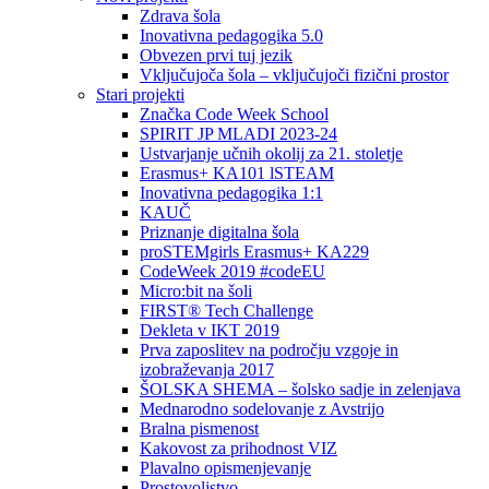
Zdrava šola
Inovativna pedagogika 5.0
Obvezen prvi tuj jezik
Vključujoča šola – vključujoči fizični prostor
Stari projekti
Značka Code Week School
SPIRIT JP MLADI 2023-24
Ustvarjanje učnih okolij za 21. stoletje
Erasmus+ KA101 lSTEAM
Inovativna pedagogika 1:1
KAUČ
Priznanje digitalna šola
proSTEMgirls Erasmus+ KA229
CodeWeek 2019 #codeEU
Micro:bit na šoli
FIRST® Tech Challenge
Dekleta v IKT 2019
Prva zaposlitev na področju vzgoje in
izobraževanja 2017
ŠOLSKA SHEMA – šolsko sadje in zelenjava
Mednarodno sodelovanje z Avstrijo
Bralna pismenost
Kakovost za prihodnost VIZ
Plavalno opismenjevanje
Prostovoljstvo