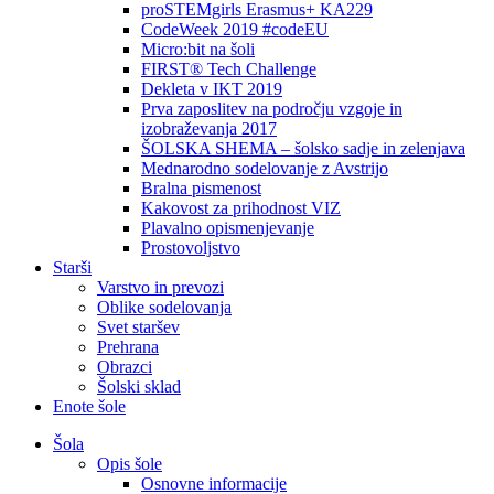
proSTEMgirls Erasmus+ KA229
CodeWeek 2019 #codeEU
Micro:bit na šoli
FIRST® Tech Challenge
Dekleta v IKT 2019
Prva zaposlitev na področju vzgoje in
izobraževanja 2017
ŠOLSKA SHEMA – šolsko sadje in zelenjava
Mednarodno sodelovanje z Avstrijo
Bralna pismenost
Kakovost za prihodnost VIZ
Plavalno opismenjevanje
Prostovoljstvo
Starši
Varstvo in prevozi
Oblike sodelovanja
Svet staršev
Prehrana
Obrazci
Šolski sklad
Enote šole
Šola
Opis šole
Osnovne informacije