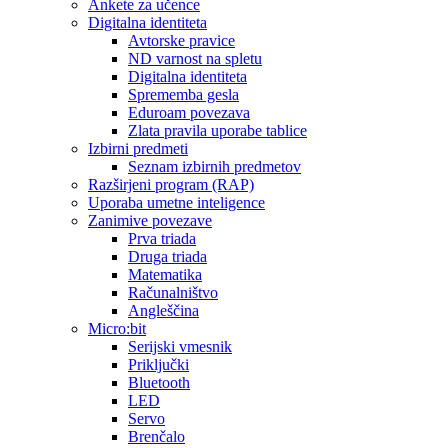
Ankete za učence
Digitalna identiteta
Avtorske pravice
ND varnost na spletu
Digitalna identiteta
Sprememba gesla
Eduroam povezava
Zlata pravila uporabe tablice
Izbirni predmeti
Seznam izbirnih predmetov
Razširjeni program (RAP)
Uporaba umetne inteligence
Zanimive povezave
Prva triada
Druga triada
Matematika
Računalništvo
Angleščina
Micro:bit
Serijski vmesnik
Priključki
Bluetooth
LED
Servo
Brenčalo