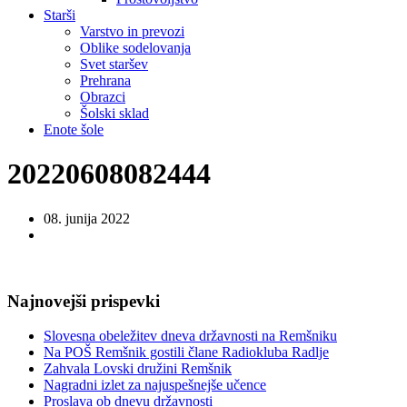
Starši
Varstvo in prevozi
Oblike sodelovanja
Svet staršev
Prehrana
Obrazci
Šolski sklad
Enote šole
20220608082444
08. junija 2022
Najnovejši prispevki
Slovesna obeležitev dneva državnosti na Remšniku
Na POŠ Remšnik gostili člane Radiokluba Radlje
Zahvala Lovski družini Remšnik
Nagradni izlet za najuspešnejše učence
Proslava ob dnevu državnosti