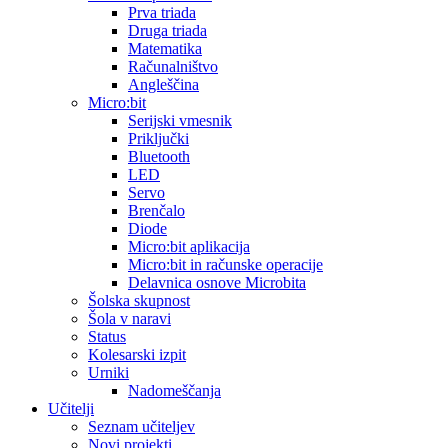
Prva triada
Druga triada
Matematika
Računalništvo
Angleščina
Micro:bit
Serijski vmesnik
Priključki
Bluetooth
LED
Servo
Brenčalo
Diode
Micro:bit aplikacija
Micro:bit in računske operacije
Delavnica osnove Microbita
Šolska skupnost
Šola v naravi
Status
Kolesarski izpit
Urniki
Nadomeščanja
Učitelji
Seznam učiteljev
Novi projekti