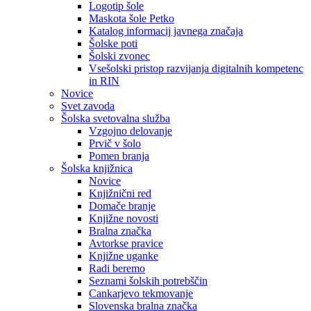
Logotip šole
Maskota šole Petko
Katalog informacij javnega značaja
Šolske poti
Šolski zvonec
Vsešolski pristop razvijanja digitalnih kompetenc
in RIN
Novice
Svet zavoda
Šolska svetovalna služba
Vzgojno delovanje
Prvič v šolo
Pomen branja
Šolska knjižnica
Novice
Knjižnični red
Domače branje
Knjižne novosti
Bralna značka
Avtorkse pravice
Knjižne uganke
Radi beremo
Seznami šolskih potrebščin
Cankarjevo tekmovanje
Slovenska bralna značka