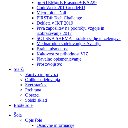
proSTEMgirls Erasmus+ KA229
CodeWeek 2019 #codeEU
Micro:bit na šoli
FIRST® Tech Challenge
Dekleta v IKT 2019
Prva zaposlitev na področju vzgoje in
izobraževanja 2017
ŠOLSKA SHEMA – šolsko sadje in zelenjava
Mednarodno sodelovanje z Avstrijo
Bralna pismenost
Kakovost za prihodnost VIZ
Plavalno opismenjevanje
Prostovoljstvo
Starši
Varstvo in prevozi
Oblike sodelovanja
Svet staršev
Prehrana
Obrazci
Šolski sklad
Enote šole
Šola
Opis šole
Osnovne informacije