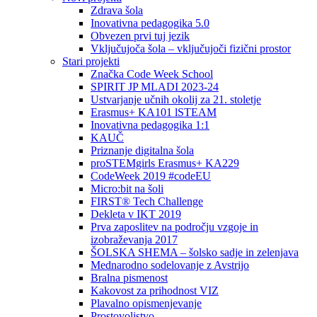
Zdrava šola
Inovativna pedagogika 5.0
Obvezen prvi tuj jezik
Vključujoča šola – vključujoči fizični prostor
Stari projekti
Značka Code Week School
SPIRIT JP MLADI 2023-24
Ustvarjanje učnih okolij za 21. stoletje
Erasmus+ KA101 lSTEAM
Inovativna pedagogika 1:1
KAUČ
Priznanje digitalna šola
proSTEMgirls Erasmus+ KA229
CodeWeek 2019 #codeEU
Micro:bit na šoli
FIRST® Tech Challenge
Dekleta v IKT 2019
Prva zaposlitev na področju vzgoje in
izobraževanja 2017
ŠOLSKA SHEMA – šolsko sadje in zelenjava
Mednarodno sodelovanje z Avstrijo
Bralna pismenost
Kakovost za prihodnost VIZ
Plavalno opismenjevanje
Prostovoljstvo