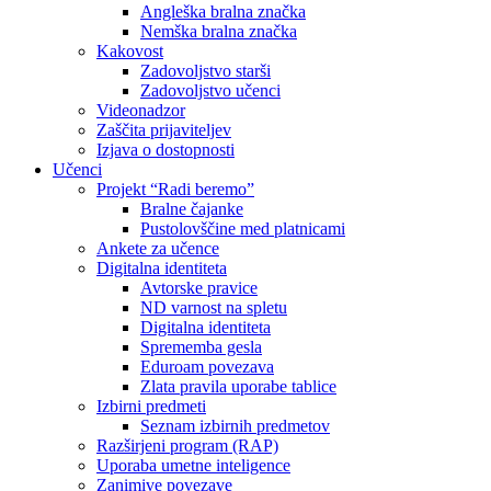
Angleška bralna značka
Nemška bralna značka
Kakovost
Zadovoljstvo starši
Zadovoljstvo učenci
Videonadzor
Zaščita prijaviteljev
Izjava o dostopnosti
Učenci
Projekt “Radi beremo”
Bralne čajanke
Pustolovščine med platnicami
Ankete za učence
Digitalna identiteta
Avtorske pravice
ND varnost na spletu
Digitalna identiteta
Sprememba gesla
Eduroam povezava
Zlata pravila uporabe tablice
Izbirni predmeti
Seznam izbirnih predmetov
Razširjeni program (RAP)
Uporaba umetne inteligence
Zanimive povezave