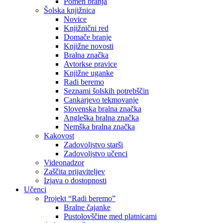
Pomen branja
Šolska knjižnica
Novice
Knjižnični red
Domače branje
Knjižne novosti
Bralna značka
Avtorkse pravice
Knjižne uganke
Radi beremo
Seznami šolskih potrebščin
Cankarjevo tekmovanje
Slovenska bralna značka
Angleška bralna značka
Nemška bralna značka
Kakovost
Zadovoljstvo starši
Zadovoljstvo učenci
Videonadzor
Zaščita prijaviteljev
Izjava o dostopnosti
Učenci
Projekt “Radi beremo”
Bralne čajanke
Pustolovščine med platnicami