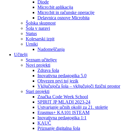
Diode
Micro:bit aplikacija
Micro:bit in računske operacije
Delavnica osnove Microbita
Šolska skupnost
Šola v naravi
Status
Kolesarski izpit
Urniki
Nadomeščanja
Učitelji
Seznam učiteljev
Novi projekti
Zdrava šola
Inovativna pedagogika 5.0
Obvezen prvi tuj jezik
Vključujoča šola – vključujoči fizični prostor
Stari projekti
Značka Code Week School
SPIRIT JP MLADI 2023-24
Ustvarjanje učnih okolij za 21. stoletje
Erasmus+ KA101 lSTEAM
Inovativna pedagogika 1:1
KAUČ
Priznanje digitalna šola