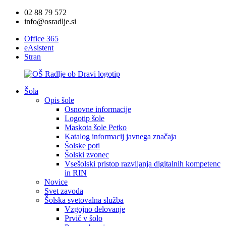
02 88 79 572
info@osradlje.si
Office 365
eAsistent
Stran
Šola
Opis šole
Osnovne informacije
Logotip šole
Maskota šole Petko
Katalog informacij javnega značaja
Šolske poti
Šolski zvonec
Vsešolski pristop razvijanja digitalnih kompetenc
in RIN
Novice
Svet zavoda
Šolska svetovalna služba
Vzgojno delovanje
Prvič v šolo