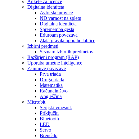
Ankete za učence
Digitalna identiteta
Avtorske pravice
ND varnost na spletu
Digitalna identiteta
Sprememba gesla
Eduroam povezava
Zlata pravila uporabe tablice
Izbirni predmeti
Seznam izbirnih predmetov
Razširjeni program (RAP)
Uporaba umetne inteligence
Zanimive povezave
Prva triada
Druga triada
Matematika
Računalništvo
Angleščina
Micro:bit
Serijski vmesnik
Priključki
Bluetooth
LED
Servo
Brenčalo