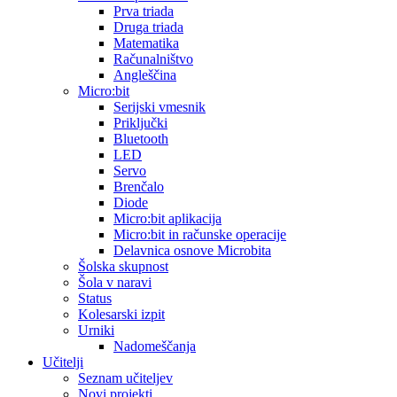
Prva triada
Druga triada
Matematika
Računalništvo
Angleščina
Micro:bit
Serijski vmesnik
Priključki
Bluetooth
LED
Servo
Brenčalo
Diode
Micro:bit aplikacija
Micro:bit in računske operacije
Delavnica osnove Microbita
Šolska skupnost
Šola v naravi
Status
Kolesarski izpit
Urniki
Nadomeščanja
Učitelji
Seznam učiteljev
Novi projekti