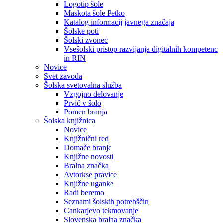
Logotip šole
Maskota šole Petko
Katalog informacij javnega značaja
Šolske poti
Šolski zvonec
Vsešolski pristop razvijanja digitalnih kompetenc
in RIN
Novice
Svet zavoda
Šolska svetovalna služba
Vzgojno delovanje
Prvič v šolo
Pomen branja
Šolska knjižnica
Novice
Knjižnični red
Domače branje
Knjižne novosti
Bralna značka
Avtorkse pravice
Knjižne uganke
Radi beremo
Seznami šolskih potrebščin
Cankarjevo tekmovanje
Slovenska bralna značka