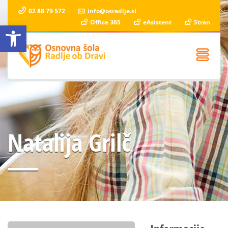
02 88 79 572
info@osradlje.si
Office 365
eAsistent
Stran
Open toolbar
Natalija Grilč