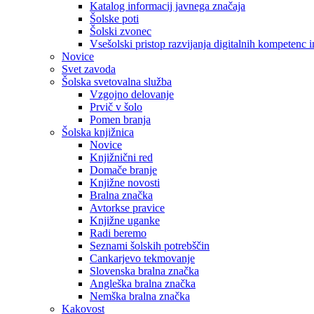
Katalog informacij javnega značaja
Šolske poti
Šolski zvonec
Vsešolski pristop razvijanja digitalnih kompetenc 
Novice
Svet zavoda
Šolska svetovalna služba
Vzgojno delovanje
Prvič v šolo
Pomen branja
Šolska knjižnica
Novice
Knjižnični red
Domače branje
Knjižne novosti
Bralna značka
Avtorkse pravice
Knjižne uganke
Radi beremo
Seznami šolskih potrebščin
Cankarjevo tekmovanje
Slovenska bralna značka
Angleška bralna značka
Nemška bralna značka
Kakovost