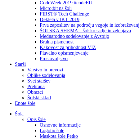
CodeWeek 2019 #codeEU
Micro:bit na šoli
FIRST® Tech Challenge
Dekleta v IKT 2019
Prva zaposlitev na področju vzgoje in izobraževan
ŠOLSKA SHEMA – šolsko sadje in zelenjava
Mednarodno sodelovanje z Avstrijo
Bralna pismenost
Kakovost za prihodnost VIZ
Plavalno opismenjevanje
Prostovoljstvo
Starši
Varstvo in prevozi
Oblike sodelovanja
Svet staršev
Prehrana
Obrazci
Šolski sklad
Enote šole
Šola
Opis šole
Osnovne informacije
Logotip šole
Maskota šole Petko