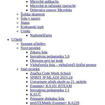
Micro:bit aplikacija
Micro:bit in računske operacije
Delavnica osnove Microbita
Šolska skupnost
Šola v naravi
Status
Kolesarski izpit
Urniki
Nadomeščanja
Učitelji
Seznam učiteljev
Novi projekti
Zdrava šola
Inovativna pedagogika 5.0
Obvezen prvi tuj jezik
Vključujoča šola – vključujoči fizični prostor
Stari projekti
Značka Code Week School
SPIRIT JP MLADI 2023-24
Ustvarjanje učnih okolij za 21. stoletje
Erasmus+ KA101 lSTEAM
Inovativna pedagogika 1:1
KAUČ
Priznanje digitalna šola
proSTEMgirls Erasmus+ KA229