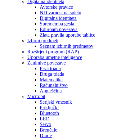
Digitalna identiteta
Avtorske pravice
ND varnost na spletu
Digitalna identiteta
Sprememba gesla
Eduroam povezava
Zlata pravila uporabe tablice
Izbirni predmeti
Seznam izbirnih predmetov
Razširjeni program (RAP)
Uporaba umetne inteligence
Zanimive povezave
Prva triada
Druga triada
Matematika
Računalništvo
Angleščina
Micro:bit
Serijski vmesnik
Priključki
Bluetooth
LED
Servo
Brenčalo
Diode