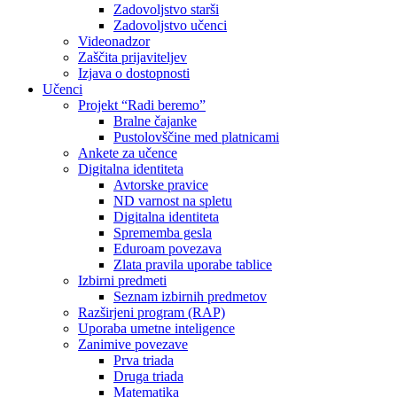
Zadovoljstvo starši
Zadovoljstvo učenci
Videonadzor
Zaščita prijaviteljev
Izjava o dostopnosti
Učenci
Projekt “Radi beremo”
Bralne čajanke
Pustolovščine med platnicami
Ankete za učence
Digitalna identiteta
Avtorske pravice
ND varnost na spletu
Digitalna identiteta
Sprememba gesla
Eduroam povezava
Zlata pravila uporabe tablice
Izbirni predmeti
Seznam izbirnih predmetov
Razširjeni program (RAP)
Uporaba umetne inteligence
Zanimive povezave
Prva triada
Druga triada
Matematika