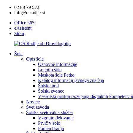
02 88 79 572
info@osradlje.si
Office 365
eAsistent
Stran
Šola
Opis šole
Osnovne informacije
Logotip šole
Maskota šole Petko
Katalog informacij javnega značaja
Šolske poti
Šolski zvonec
Vsešolski pristop razvijanja digitalnih kompetenc 
Novice
Svet zavoda
Šolska svetovalna služba
Vzgojno delovanje
Prvič v šolo
Pomen branja