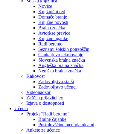
Šolska knjižnica
Novice
Knjižnični red
Domače branje
Knjižne novosti
Bralna značka
Avtorkse pravice
Knjižne uganke
Radi beremo
Seznami šolskih potrebščin
Cankarjevo tekmovanje
Slovenska bralna značka
Angleška bralna značka
Nemška bralna značka
Kakovost
Zadovoljstvo starši
Zadovoljstvo učenci
Videonadzor
Zaščita prijaviteljev
Izjava o dostopnosti
Učenci
Projekt “Radi beremo”
Bralne čajanke
Pustolovščine med platnicami
Ankete za učence