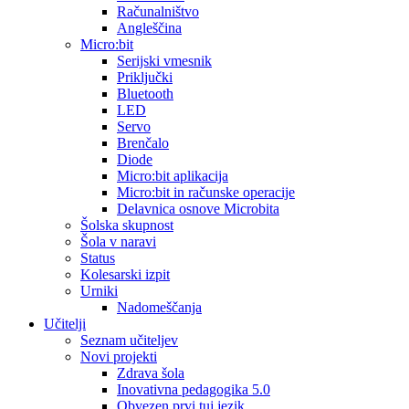
Računalništvo
Angleščina
Micro:bit
Serijski vmesnik
Priključki
Bluetooth
LED
Servo
Brenčalo
Diode
Micro:bit aplikacija
Micro:bit in računske operacije
Delavnica osnove Microbita
Šolska skupnost
Šola v naravi
Status
Kolesarski izpit
Urniki
Nadomeščanja
Učitelji
Seznam učiteljev
Novi projekti
Zdrava šola
Inovativna pedagogika 5.0
Obvezen prvi tuj jezik