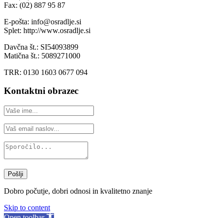
Fax: (02) 887 95 87
E-pošta: info@osradlje.si
Splet: http://www.osradlje.si
Davčna št.: SI54093899
Matična št.: 5089271000
TRR: 0130 1603 0677 094
Kontaktni obrazec
Pošlji
Dobro počutje, dobri odnosi in kvalitetno znanje
Skip to content
Open toolbar