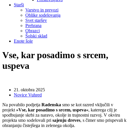
Starši
Varstvo in prevozi
Oblike sodelovanja
Svet staršev
Prehrana
Obrazci
Šolski sklad
Enote šole
Vse, kar posadimo s srcem,
uspeva
21. oktobra 2025
Novice Vuhred
Na povabilo podjetja
Radenska
smo se kot razred vključili v
projekt
»Vse, kar posadimo s srcem, uspeva«
, katerega cilj je
spodbujanje skrbi za naravo, okolje in trajnostni razvoj. V okviru
projekta smo sodelovali pri
sajenju dreves
, s čimer smo prispevali k
ohranjanju čistejšega in zelenega okolja.