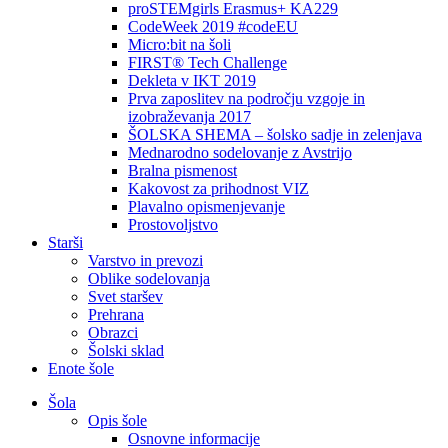
proSTEMgirls Erasmus+ KA229
CodeWeek 2019 #codeEU
Micro:bit na šoli
FIRST® Tech Challenge
Dekleta v IKT 2019
Prva zaposlitev na področju vzgoje in
izobraževanja 2017
ŠOLSKA SHEMA – šolsko sadje in zelenjava
Mednarodno sodelovanje z Avstrijo
Bralna pismenost
Kakovost za prihodnost VIZ
Plavalno opismenjevanje
Prostovoljstvo
Starši
Varstvo in prevozi
Oblike sodelovanja
Svet staršev
Prehrana
Obrazci
Šolski sklad
Enote šole
Šola
Opis šole
Osnovne informacije