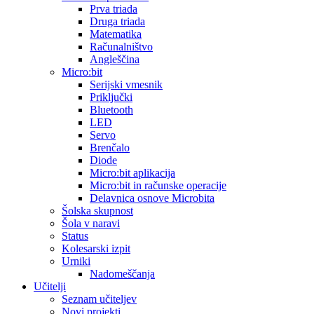
Prva triada
Druga triada
Matematika
Računalništvo
Angleščina
Micro:bit
Serijski vmesnik
Priključki
Bluetooth
LED
Servo
Brenčalo
Diode
Micro:bit aplikacija
Micro:bit in računske operacije
Delavnica osnove Microbita
Šolska skupnost
Šola v naravi
Status
Kolesarski izpit
Urniki
Nadomeščanja
Učitelji
Seznam učiteljev
Novi projekti