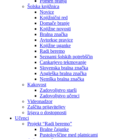
Pomen branja
Šolska knjižnica
Novice
Knjižnični red
Domače branje
Knjižne novosti
Bralna značka
Avtorkse pravice
Knjižne uganke
Radi beremo
Seznami šolskih potrebščin
Cankarjevo tekmovanje
Slovenska bralna značka
Angleška bralna značka
Nemška bralna značka
Kakovost
Zadovoljstvo starši
Zadovoljstvo učenci
Videonadzor
Zaščita prijaviteljev
Izjava o dostopnosti
Učenci
Projekt “Radi beremo”
Bralne čajanke
Pustolovščine med platnicami