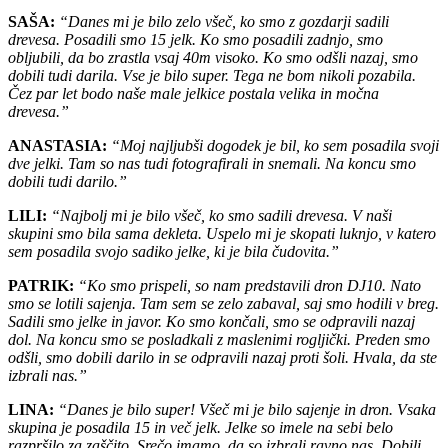
SAŠA:
“Danes mi je bilo zelo všeč, ko smo z gozdarji sadili
drevesa. Posadili smo 15 jelk. Ko smo posadili zadnjo, smo
obljubili, da bo zrastla vsaj 40m visoko. Ko smo odšli nazaj, smo
dobili tudi darila. Vse je bilo super. Tega ne bom nikoli pozabila.
Čez par let bodo naše male jelkice postala velika in močna
drevesa.”
ANASTASIA:
“Moj najljubši dogodek je bil, ko sem posadila svoji
dve jelki. Tam so nas tudi fotografirali in snemali. Na koncu smo
dobili tudi darilo.”
LILI:
“Najbolj mi je bilo všeč, ko smo sadili drevesa. V naši
skupini smo bila sama dekleta. Uspelo mi je skopati luknjo, v katero
sem posadila svojo sadiko jelke, ki je bila čudovita.”
PATRIK:
“Ko smo prispeli, so nam predstavili dron DJ10. Nato
smo se lotili sajenja. Tam sem se zelo zabaval, saj smo hodili v breg.
Sadili smo jelke in javor. Ko smo končali, smo se odpravili nazaj
dol. Na koncu smo se posladkali z maslenimi rogljički. Preden smo
odšli, smo dobili darilo in se odpravili nazaj proti šoli. Hvala, da ste
izbrali nas.”
LINA:
“Danes je bilo super! Všeč mi je bilo sajenje in dron. Vsaka
skupina je posadila 15 in več jelk. Jelke so imele na sebi belo
razpršilo za zaščito. Srečo imamo, da so izbrali ravno nas. Dobili