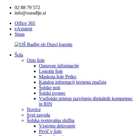
02 88 79 572
info@osradlje.si
Office 365
eAsistent
Stran
Šola
Opis šole
Osnovne informacije
Logotip šole
Maskota šole Petko
Katalog informacij javnega značaja
Šolske poti
Šolski zvonec
Vsešolski pristop razvijanja digitalnih kompetenc
in RIN
Novice
Svet zavoda
Šolska svetovalna služba
Vzgojno delovanje
Prvič v šolo