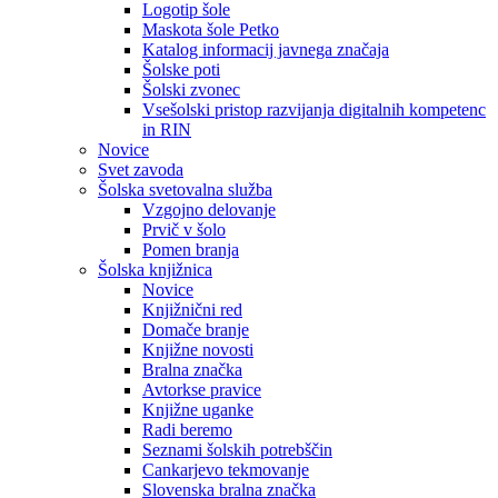
Logotip šole
Maskota šole Petko
Katalog informacij javnega značaja
Šolske poti
Šolski zvonec
Vsešolski pristop razvijanja digitalnih kompetenc
in RIN
Novice
Svet zavoda
Šolska svetovalna služba
Vzgojno delovanje
Prvič v šolo
Pomen branja
Šolska knjižnica
Novice
Knjižnični red
Domače branje
Knjižne novosti
Bralna značka
Avtorkse pravice
Knjižne uganke
Radi beremo
Seznami šolskih potrebščin
Cankarjevo tekmovanje
Slovenska bralna značka