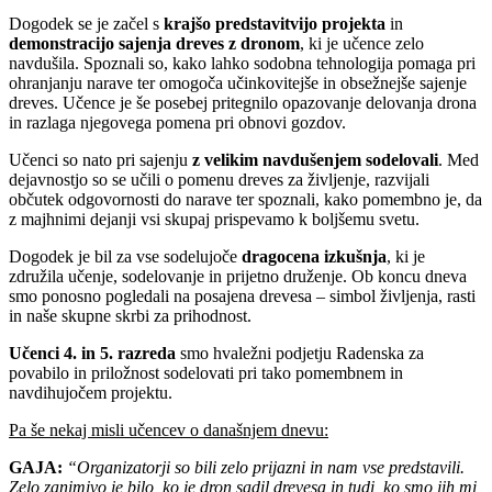
Dogodek se je začel s
krajšo predstavitvijo projekta
in
demonstracijo sajenja dreves z dronom
, ki je učence zelo
navdušila. Spoznali so, kako lahko sodobna tehnologija pomaga pri
ohranjanju narave ter omogoča učinkovitejše in obsežnejše sajenje
dreves. Učence je še posebej pritegnilo opazovanje delovanja drona
in razlaga njegovega pomena pri obnovi gozdov.
Učenci so nato pri sajenju
z velikim navdušenjem sodelovali
. Med
dejavnostjo so se učili o pomenu dreves za življenje, razvijali
občutek odgovornosti do narave ter spoznali, kako pomembno je, da
z majhnimi dejanji vsi skupaj prispevamo k boljšemu svetu.
Dogodek je bil za vse sodelujoče
dragocena izkušnja
, ki je
združila učenje, sodelovanje in prijetno druženje. Ob koncu dneva
smo ponosno pogledali na posajena drevesa – simbol življenja, rasti
in naše skupne skrbi za prihodnost.
Učenci 4. in 5. razreda
smo hvaležni podjetju Radenska za
povabilo in priložnost sodelovati pri tako pomembnem in
navdihujočem projektu.
Pa še nekaj misli učencev o današnjem dnevu:
GAJA:
“Organizatorji so bili zelo prijazni in nam vse predstavili.
Zelo zanimivo je bilo, ko je dron sadil drevesa in tudi, ko smo jih mi