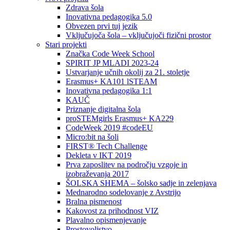
Zdrava šola
Inovativna pedagogika 5.0
Obvezen prvi tuj jezik
Vključujoča šola – vključujoči fizični prostor
Stari projekti
Značka Code Week School
SPIRIT JP MLADI 2023-24
Ustvarjanje učnih okolij za 21. stoletje
Erasmus+ KA101 lSTEAM
Inovativna pedagogika 1:1
KAUČ
Priznanje digitalna šola
proSTEMgirls Erasmus+ KA229
CodeWeek 2019 #codeEU
Micro:bit na šoli
FIRST® Tech Challenge
Dekleta v IKT 2019
Prva zaposlitev na področju vzgoje in
izobraževanja 2017
ŠOLSKA SHEMA – šolsko sadje in zelenjava
Mednarodno sodelovanje z Avstrijo
Bralna pismenost
Kakovost za prihodnost VIZ
Plavalno opismenjevanje
Prostovoljstvo