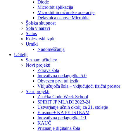
Diode
Micro:bit aplikacija
Micro:bit in računske operacije
Delavnica osnove Microbita
Šolska skupnost
Šola v naravi
Status
Kolesarski izpit
Urniki
Nadomeščanja
Učitelji
Seznam učiteljev
Novi projekti
Zdrava šola
Inovativna pedagogika 5.0
Obvezen prvi tuj jezik
Vključujoča šola – vključujoči fizični prostor
Stari projekti
Značka Code Week School
SPIRIT JP MLADI 2023-24
Ustvarjanje učnih okolij za 21. stoletje
Erasmus+ KA101 lSTEAM
Inovativna pedagogika 1:1
KAUČ
Priznanje digitalna šola