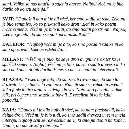
sami. Veliko so nas naučili o sajenju dreves. Najbolj všeč mi je bilo
darilo ob koncu sajenja.”
SVIT:
“Današnji dan mi je bil všeč, ker smo sadili smreke. Zelo mi
je bilo zanimivo, ko so prikazali kako dron vzleti in kako potem
meče semena. Všeč mi je bilo tudi, da smo hodili po strmini. Najbolj
všeč mi je bilo, da smo se na koncu posladkali.”
DALIBOR:
“Najbolj všeč mi je bilo, ko smo posadili sadike in ko
smo opazovali, kako je vzletel dron.”
MELANI:
“Všeč mi je bilo, ko se je dron dvignil v zrak ter ko je
spuščal semena. Najbolj všeč mi je bilo, ko smo sadili drevesa in ko
smo na koncu dobili darila. Vmes so nas snemali in intervjuvali.”
BLAŽKA:
“Všeč mi je bilo, da so izbrali ravno nas, da smo to
doživeli, ker je bilo zelo zanimivo. Naučili smo se veliko in izvedeli
kako funkcionira dron za sajenje dreves. Nato smo posadili sadike
jelk, pri čemer smo se zelo zabavali. Z veseljem bi to še kdaj
ponovila.”
KAJA:
“Danes mi je bilo najbolj všeč, ko so nam predstavili, kako
deluje dron. Všeč mi je bilo tudi, ko smo sadili drevesa in sem imela
intervju. Najbolj sem se razveselila daril, ki smo jih dobili na koncu.
Upam, da nas še kdaj obiščejo.”