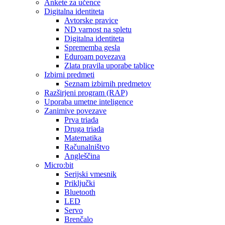
Ankete za učence
Digitalna identiteta
Avtorske pravice
ND varnost na spletu
Digitalna identiteta
Sprememba gesla
Eduroam povezava
Zlata pravila uporabe tablice
Izbirni predmeti
Seznam izbirnih predmetov
Razširjeni program (RAP)
Uporaba umetne inteligence
Zanimive povezave
Prva triada
Druga triada
Matematika
Računalništvo
Angleščina
Micro:bit
Serijski vmesnik
Priključki
Bluetooth
LED
Servo
Brenčalo