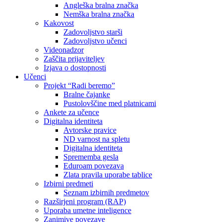
Angleška bralna značka
Nemška bralna značka
Kakovost
Zadovoljstvo starši
Zadovoljstvo učenci
Videonadzor
Zaščita prijaviteljev
Izjava o dostopnosti
Učenci
Projekt “Radi beremo”
Bralne čajanke
Pustolovščine med platnicami
Ankete za učence
Digitalna identiteta
Avtorske pravice
ND varnost na spletu
Digitalna identiteta
Sprememba gesla
Eduroam povezava
Zlata pravila uporabe tablice
Izbirni predmeti
Seznam izbirnih predmetov
Razširjeni program (RAP)
Uporaba umetne inteligence
Zanimive povezave